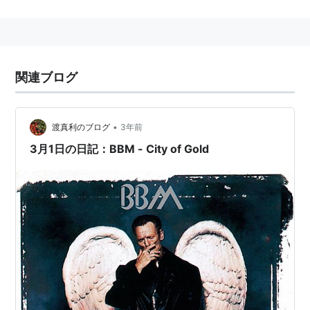
おける活躍で知られる。
関連ブログ
•
渡真利のブログ
3年前
3月1日の日記：BBM - City of Gold