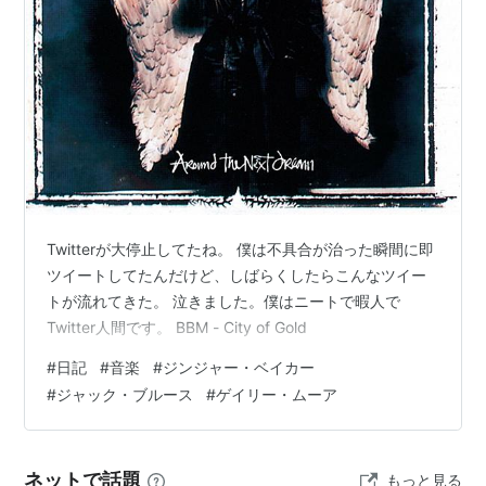
Twitterが大停止してたね。 僕は不具合が治った瞬間に即
ツイートしてたんだけど、しばらくしたらこんなツイー
トが流れてきた。 泣きました。僕はニートで暇人で
Twitter人間です。 BBM - City of Gold
#
日記
#
音楽
#
ジンジャー・ベイカー
#
ジャック・ブルース
#
ゲイリー・ムーア
ネットで話題
もっと見る