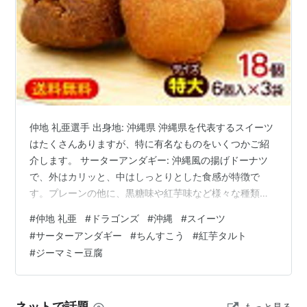
仲地 礼亜選手 出身地: 沖縄県 沖縄県を代表するスイーツ
はたくさんありますが、特に有名なものをいくつかご紹
介します。 サーターアンダギー: 沖縄風の揚げドーナツ
で、外はカリッと、中はしっとりとした食感が特徴で
す。プレーンの他に、黒糖味や紅芋味など様々な種類が
あります。 ちんすこう: ラードと小麦粉、砂糖で作られ
#
仲地 礼亜
#
ドラゴンズ
#
沖縄
#
スイーツ
た、独特の風味とサクサクとした食感の焼き菓子です。
#
サーターアンダギー
#
ちんすこう
#
紅芋タルト
琉球王朝時代から伝わる伝統的なお菓子で、お土産とし
#
ジーマミー豆腐
ても定番です。 紅芋タルト: 沖縄県産の紅芋を使ったタ
ルトで、鮮やかな紫色と優しい甘さが人気です。 ポーポ
ー: 小麦粉を薄く焼いた生地で、黒糖などで甘く煮た餡を
ネットで話題
もっと見る