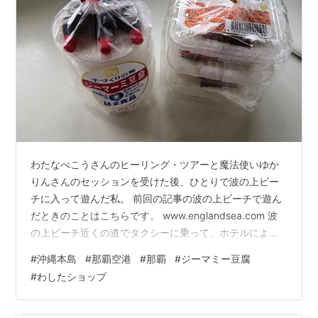
わたなべこうさんのヒーリング・ツアーと魔法使いゆか
りんさんのセッションを受けた後、ひとりで波の上ビー
チに入って遊んだ私。 前回の記事の波の上ビーチで遊ん
だときのことはこちらです。 www.englandsea.com 波
の上ビーチ近くの道でタクシーに乗って、ホテルによ寄
ってもらい預けていた荷物を受け取って、那覇空港につ
#
沖縄本島
#
那覇空港
#
那覇
#
ジーマミー豆腐
きました。 クラシカルな昔ながらの車体で、タクシーの
#
わしたショップ
運転手さんが運転が荒い方だったので、酔いやすい私は
車酔いをしてしまいました。 那覇空港についてから、し
ばらく動けず、椅子にすわって１時間半はそのままでし