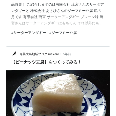
品特集！ ご紹介しますのは有限会社 琉宮さんのサータア
ンダギーと 株式会社 あさひさんのジーマミー豆腐 琉の
月です 有限会社 琉宮 サーターアンダギー プレーン味 琉
宮さんはサーターアンダギーはもちろん それ以外にも沖
縄名物の黒糖や島ラッキョウ もずく 沖縄そばなどの 名
#
サーターアンダギー
#
ジーマミー豆腐
産を手掛けている会社さんです 購入したのは定番のプレ
ーン味 琉宮さんではプレーン以外に 黒糖味 ココナッツ
味 黒ゴマきな粉味 などがあります 直径は4㎝ほどの大き
•
さ 口の大きな方なら一口で食べることができそうなくら
奄美大島地域ブログ makaro
5年前
いの大きさです 小っちゃくてかわいいですね プ…
【ピーナッツ豆腐】をつくってみる！