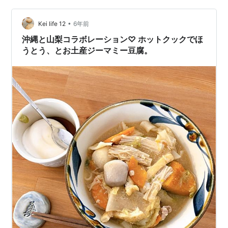
聞紙をかけて・・ 不織布をかぶせた(^o^) 雨が降り続き
•
蒸れてきたので不織布を外し 黒い苗を入れるかごを逆さ
Kei life 12
6年前
にして被せて置いたところ 片方のかごが外れて…
沖縄と山梨コラボレーション♡ ホットクックでほ
うとう、とお土産ジーマミー豆腐。