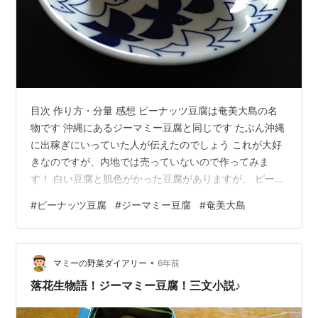
目次 作り方・分量 感想 ピーナッツ豆腐は奄美大島の名
物です 沖縄にあるジーマミー豆腐と同じです たぶん沖縄
に出稼ぎにいっていた人が伝えたのでしょう これが大好
きなのですが、内地では売っていないので作ってみま
す！ 白い豆腐と肌色がかった豆腐がありますが、 ピーナ
ッツの皮をむいているかむいていないかで色が変わって
#
ピーナッツ豆腐
#
ジーマミー豆腐
#
奄美大島
きます 今回は皮つきの肌色がかったものを作ります 作り
方・分量 分量 ・ピーナッツ粉末 180g ・水 700cc ・片
栗粉 60g ピーナッツを砕くミキサーがなかったので今回
•
はピーナッツの粉末を購入しました 作り方 ピーナッツ
マミーの野菜ダイアリー
6年前
180gの粉末を水700ccに12時間程つけます 濾し器で水…
落花生物語！ジーマミー豆腐！三文小説♪