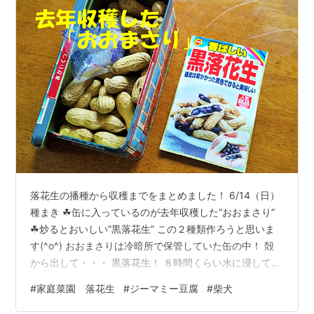
落花生の播種から収穫までをまとめました！ 6/14（日）
種まき ☘缶に入っているのが去年収穫した“おおまさり”
☘炒るとおいしい“黒落花生” この２種類作ろうと思いま
す(^o^) おおまさりは冷暗所で保管していた缶の中！ 殻
から出して・・・ 黒落花生！ ８時間くらい水に浸してお
いた落花生の種！ 下に沈んだものを使います （カボチャ
#
家庭菜園 落花生
#
ジーマミー豆腐
#
柴犬
の種は逆に水に浮いたのを取って保管中） 二粒づつ 埋め
込みました おおまさり×22ポット 黒落花生×８ポット 新