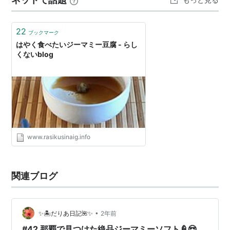
巻いた、素朴な味わいのお菓…
22
ブックマーク
はやく食べたいジーマミー豆腐 - らし
くないblog
www.rasikusinaig.info
関連ブログ
•
✨🏝️だりあ日記🌺✨
2年前
#42 那覇で見つけた絶品ジーマミーソフト🍦😍