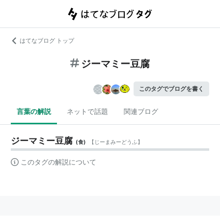
はてなブログ トップ
ジーマミー豆腐
このタグでブログを書く
言葉の解説
ネットで話題
関連ブログ
ジーマミー豆腐
(
食
)
【
じーまみーどうふ
】
このタグの解説について