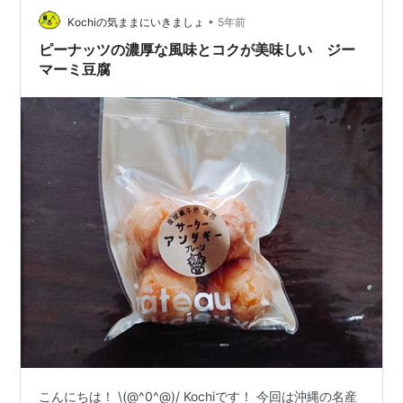
た。 余裕をもって空港について、できれば遅い昼ご飯に
•
Kochiの気ままにいきましょ
5年前
空港のレストランでおいし…
ピーナッツの濃厚な風味とコクが美味しい ジー
マーミ豆腐
こんにちは！ \(@^0^@)/ Kochiです！ 今回は沖縄の名産