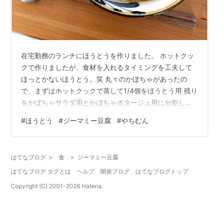
在宅勤務のランチにほうとうを作りました。 ホットクッ
クで作りましたが、食材を入れるタイミングを工夫して
ほっとかないほうとう。笑 丸々のかぼちゃがあったの
で、まずはホットクックで蒸して1/4個をほうとう用 残り
をかぼちゃサラダ用とかぼちゃポタージュ用に分割しま
した。 以前、ほうとうを煮込みうどんコースで煮たとこ
#
ほうとう
#
ジーマミー豆腐
#
やちむん
ろ南瓜が溶けて無くなってしまいましたので麺と蒸しか
ぼちゃ を後から入れることにしました☺︎ 上手にできまし
たーっ 切った野菜とお水、顆粒だしを入れて具沢山味噌
はてなブログ
>
食
>
ジーマミー豆腐
汁で煮込みました。 里芋は業務スーパーの冷凍のものが
はてなブログ タグとは
ヘルプ
開発ブログ
はてなブログトップ
気軽に使えて嬉しい。 できたタイミングで、ほうとう
（生麺）と角切りにした蒸し南…
Copyright (C) 2001-
2026
Hatena.