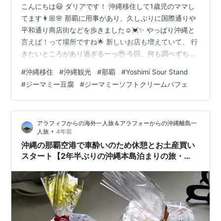
こんにちは😃 ダリアです！ 沖縄移住して1歳児のママし
てます👩🏼🌸 那覇に用事があり、久しぶりに国際通りや
平和通り商店街などを歩きました☺️💓✨ やっぱり沖縄と
言えば！って場所ですね🌟 新しいお店も増えていて、 行
きたいところがあり過ぎるーっ🥹 今回、何も調べずちょ
っと甘いものが食べたいなぁ〜と思っていたところ、出
#
沖縄移住
#
沖縄観光
#
那覇
#
Yoshimi Sour Stand
会ったのがこのジーマミーソフトです！ お酒や飲み物が
#
ジーマミー豆腐
#
ジーマミーソフトクリームパフェ
メインなのかな？ お店の名前にサワーってついてたから
👀 もうこれ！2024年、2025年始まったばかりですがき
っと越すものは出て来ないくらい私の中でナンバーワン
アラフィフからの海外一人旅＆アラフォーからの沖縄離島一
でした😍 ソフトクリームもジーマミー豆腐の味がして、
•
人旅
4年前
みたらし団子のみつに…
沖縄の那覇空港で車酔いのため休憩とお土産買い
スタート【2年半ぶりの沖縄本島泊まりの旅・
12】