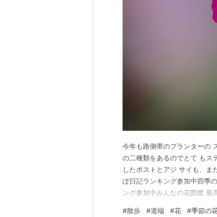
今年も路側帯のプランターの ス
の二種類をあるのでとて もス
したポストとアジ サイも、まだ
ぽ日記ランキング参加中四季
ング参加中みんなの花図鑑 最高
#
散歩
#
道端
#
花
#
季節の