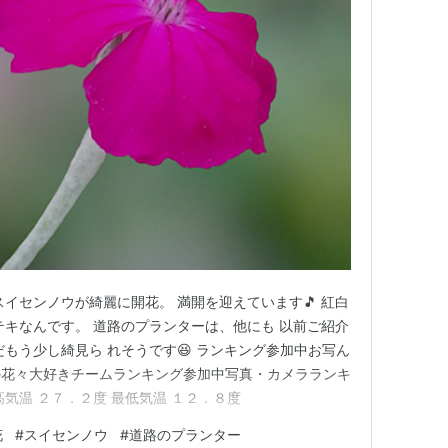
イセンノウが綺麗に開花。 満開を迎えています🎵 紅白
テキなんです。 道路のプランターは、他にも 以前ご紹介
もう少し綺見ら れそうです😆 ランキング参加中お写ん
の花々大好きチームランキング参加中写真・カメラランキ
気温 ２７．２度 最低気温 １２．８度
花
#
スイセンノウ
#
道路のプランター