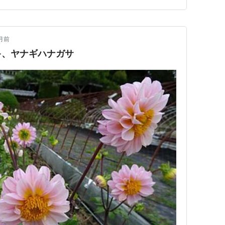
月前
キ、ヤナギハナガサ