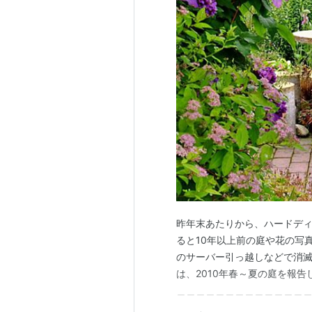
昨年末あたりから、ハードデ
ると10年以上前の庭や花の写
のサーバー引っ越しなどで消
は、2010年春～夏の庭を報
＿＿＿＿＿＿＿＿＿＿＿＿＿
ーダー・・・）」の続きである