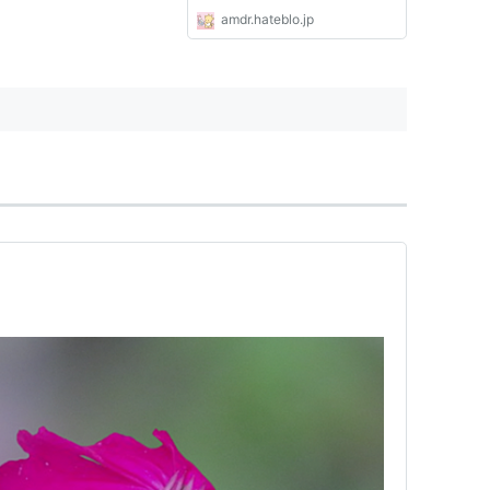
amdr.hateblo.jp