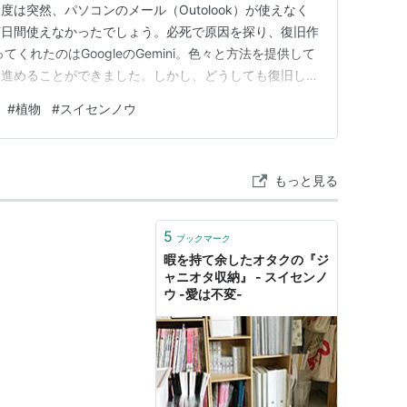
は突然、パソコンのメール（Outolook）が使えなく
何日間使えなかったでしょう。必死で原因を探り、復旧作
くれたのはGoogleのGemini。色々と方法を提供して
ら進めることができました。しかし、どうしても復旧しま
全部試しましたが、全くつながりません！」と入力しまし
#
植物
#
スイセンノウ
ロバイダによる大規模なセキュリティ強化（パスワードの
が順次…
もっと見る
5
ブックマーク
暇を持て余したオタクの『ジ
ャニオタ収納』 - スイセンノ
ウ -愛は不変-