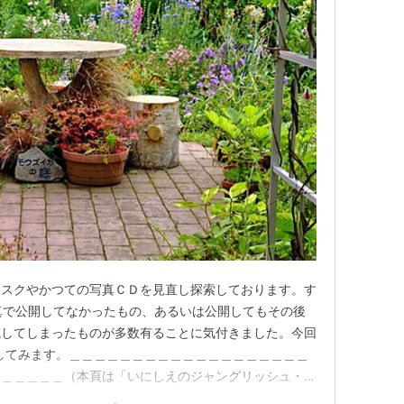
ィスクやかつての写真ＣＤを見直し探索しております。す
真で公開してなかったもの、あるいは公開してもその後
滅してしまったものが多数有ることに気付きました。今回
告してみます。＿＿＿＿＿＿＿＿＿＿＿＿＿＿＿＿＿＿＿
＿＿＿＿＿＿（本頁は「いにしえのジャングリッシュ・ボ
。）6月16日。秋田地方もついに梅雨入りした。約20日