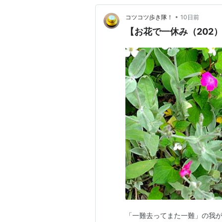
•
コツコツ歩き隊！
10日前
【お花で一休み（202
「一難去ってまた一難」の我