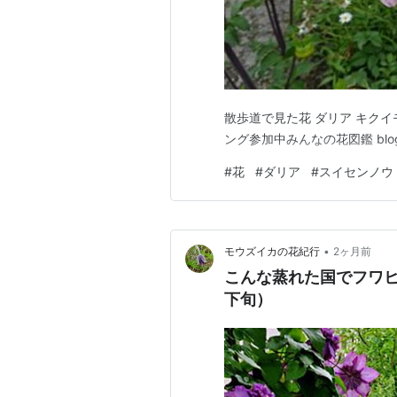
散歩道で見た花 ダリア キクイモ
ング参加中みんなの花図鑑 bl
#
花
#
ダリア
#
スイセンノウ
•
モウズイカの花紀行
2ヶ月前
こんな蒸れた国でフワヒ
下旬）