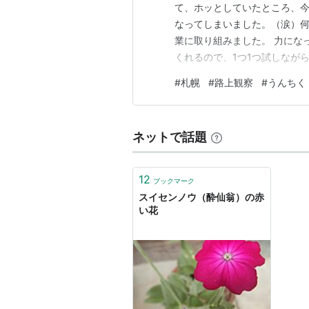
て、ホッとしていたところ、今度
なってしまいました。（涙）
業に取り組みました。 力になって
くれるので、1つ1つ試しなが
せん。最後はやけになって「
#
札幌
#
路上観察
#
うんちく
た。すると、「近年、大手プ
強制リセットや変更の義務化）
ネットで話題
12
ブックマーク
スイセンノウ（酔仙翁）の赤
い花