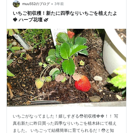
•
muu552のブログ
3年前
いちご初収穫！新たに四季なりいちごを植えたよ
🍓 ハーブ花壇 🌿‬
いちごがなってました！嬉しすぎる😳初収穫🍓🍓！！ 写
真右新たに昨日買った四季なりいちごを植木鉢にて植え
ました。 いちごって結構簡単に育てられるだ！😳と知