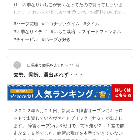
り、四季なりいちごが安くなってたので買ってしまいま
した。 これからが楽しみです😊 いちごの肥料のあげか
た、植え付け1ヶ月後と、2月中旬くらいなど、 どのサイ
#
ハーブ花壇
#
ココナッツタイム
#
タイム
トを見ても詳しくあまり載っていなくて、 ただあげすぎ
#
四季なりイチゴ
#
いちご栽培
#
スイートフェンネル
は逆に実らなかったりと良くないということなので、、
#
チャービル
#
ハーブが好き
様子を見ながら自分の感覚で学んでいきたいとおもいま
す✨ ⬇宝交早生はこの時に植えました。肥料もメモして
ます。📝 スイートフェンネルとチャービルもホームセン
ターにて100円になってたので も…
•
一口馬主で競馬を楽しむ
4年前
去勢、骨折、選出されず・・・
２０２２年５月２１日、新潟４Ｒ障害オープンにキャロ
ットで出資しているヴァイトブリック（牡６）が出走し
ます。 障害オープンは３戦目で、前々走が２．１差で前
走が２．９差でした。練習の飛びを本番でできていない