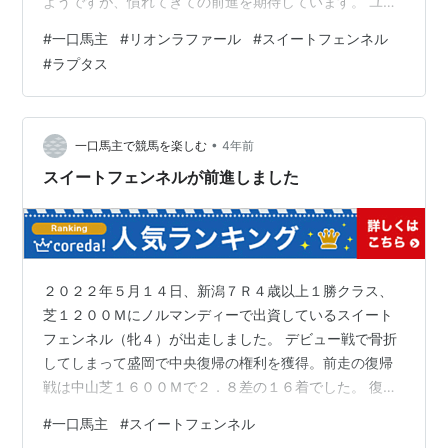
ようですが、慣れてきての前進を期待しています。 ユニ
オンのラプタス（セ６）は、さきたま杯に出走を予定し
#
一口馬主
#
リオンラファール
#
スイートフェンネル
ていましたが選出されませんでした。５６キロで出走で
#
ラプタス
きるので楽しみにしていたので残念です。 交流重賞４
勝、中央オープン１勝でも補欠３番手と厳しい状況で
す。 次走ですが８月１６日の盛岡クラスターカップ、８
月２１日の新潟ＮＳＴ勝、８月２５日の佐賀サマーチャ
•
一口馬主で競馬を楽しむ
4年前
ンピオンが候補のようです。 せっかく仕上がった…
スイートフェンネルが前進しました
２０２２年５月１４日、新潟７Ｒ４歳以上１勝クラス、
芝１２００Ｍにノルマンディーで出資しているスイート
フェンネル（牝４）が出走しました。 デビュー戦で骨折
してしまって盛岡で中央復帰の権利を獲得。前走の復帰
戦は中山芝１６００Ｍで２．８差の１６着でした。 復帰
２戦目で前進して中央初勝利を目指しいければと思って
#
一口馬主
#
スイートフェンネル
いました。 前走は積極的に前にいって早めに失速してし