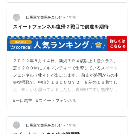
まいましたが、今回は前半は無理しないで溜める競馬と
なりました。 少し後ろ過ぎる気はしましたが直線での伸
•
びに期待しました。 結果は勝ち馬が１：１０．１の３Ｆ
一口馬主で競馬を楽しむ
4年前
３４．９で、スイートフェンネルは１：１０．９の３Ｆ
スイートフェンネル復帰２戦目で前進を期待
３６．０で１０着でした。直線で少し狭くな…
２０２２年５月１４日、新潟７Ｒ４歳以上１勝クラス、
芝１２００Ｍにノルマンディーで出資しているスイート
フェンネル（牝４）が出走します。 前走が盛岡からの中
央復帰戦で、中山芝１６００Ｍで２．８差の１６着でし
た。長いかと思っていましたし、復帰戦ですし無理なく
先行できたことは良かったです。 距離短縮で２戦目。こ
#
一口馬主
#
スイートフェンネル
こである程度の結果が必要だと思っています。掲示板
か、それに近い内容を期待しています。 同世代は６頭に
出資して勝ち上がりが２頭。１頭が未勝利で中央抹消と
•
なり、スイートフェンネル、ユニオンのブレーヴソウ
一口馬主で競馬を楽しむ
4年前
ル、キャロットのヴェルナーが地方からとなりました。