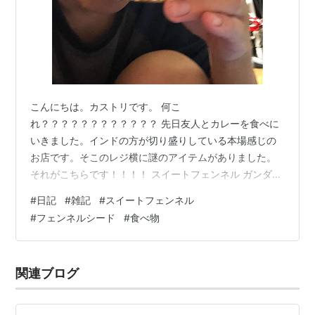
こんにちは。カストリです。 何こ
れ？？？？？？？？？？？？ 先日友人とカレーを食べに
いきました。インドの方が切り盛りしている本場感じの
お店です。そこのレジ横に謎のアイテムがありました。
それがこちらです！！！！ スイートフェンネル ガンダム
周りについている奴？？？ それは ファンネル！！！ で
#
日記
#
雑記
#
スイートフェンネル
しょうが！！！！ 疲れた時や、風邪気味の時に飲む
#
フェンネルシード
#
食べ物
奴？？？ それは ユンケル！！！ でしょうが！！！ 欅坂
のあの？？？ それは 長濱ねる！！！！ でしょう
が！！！！ はい！ ってな訳で食べていきます！！！ ま
関連ブログ
ずは匂いチェック！ 甘ーい香りと、洗剤っぽい？柔軟剤
みたいな匂いがします。食欲が湧く感じの香りではな…