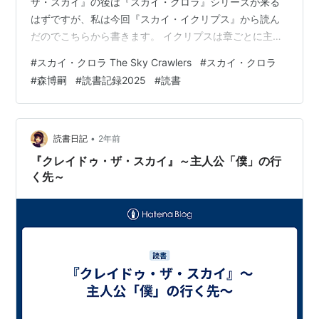
ザ・スカイ』の後は『スカイ・クロラ』シリーズが来る
はずですが、私は今回『スカイ・イクリプス』から読ん
だのでこちらから書きます。 イクリプスは章ごとに主人
公は違います。なので今までのように主人公がクサナギ
#
スカイ・クロラ The Sky Crawlers
#
スカイ・クロラ
やジンロウであるとは限りません。また、各章の冒頭に
#
森博嗣
#
読書記録2025
#
読書
ある詞はポール・ギャリコの『雪のひとひら』から抜粋
したものです。これもまた美しい小説です。この小説か
ら抜粋しているのには意図があると思います。なぜなら
『雪のひとひら』は女の一生を書いた小説だからです。
•
読書日記
2年前
生まれ、成長し、やがて終わる日がやってくる。帰…
『クレイドゥ・ザ・スカイ』～主人公「僕」の行
く先～