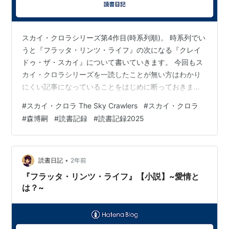
スカイ・クロラシリーズ第4作目(時系列順)。 時系列でい
うと『フラッタ・リンツ・ライフ』の次になる『クレイ
ドゥ・ザ・スカイ』について書いていきます。 今回もス
カイ・クロラシリーズを一読したことが無い方はわかり
にくい記事になっていることをはじめに断っておきま
す。 soranodokusho.hatenadiary.jp 今回は自分の人生に
#
スカイ・クロラ The Sky Crawlers
#
スカイ・クロラ
紐づけて考える要素はあまり無かったので簡単に記録し
#
森博嗣
#
読書記録
#
読書記録2025
ます。 主人公「僕」の行く先 『スカイ・イクリプス』の
伏線として、テーマは「主人公「僕」の行く先」という
ことで書いていく。私は以前にも書いたが、スカイ・ク
ロラシリーズを通して主人公「クサナギスイト」は一人
•
読書日記
2年前
の人格の…
『フラッタ・リンツ・ライフ』【小説】~愛情と
は？~