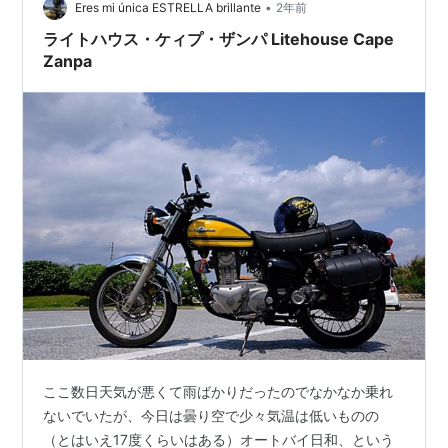
•
Eres mi única ESTRELLA brillante
2年前
ライトハウス・ケィプ・ザンパ Litehouse Cape
Zanpa
ここ数日天気が悪くて雨ばかりだったのでなかなか乗れ
ないでいたが、今日は曇り空で少々気温は低いものの
（とはいえ17度くらいはある）オートバイ日和、という