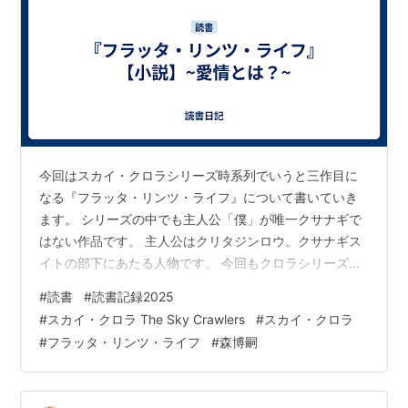
今回はスカイ・クロラシリーズ時系列でいうと三作目に
なる『フラッタ・リンツ・ライフ』について書いていき
ます。 シリーズの中でも主人公「僕」が唯一クサナギで
はない作品です。 主人公はクリタジンロウ。クサナギス
イトの部下にあたる人物です。 今回もクロラシリーズを
一読したことが無い方はわかりにくい内容になっている
#
読書
#
読書記録2025
かと思います。 フラッタ・リンツ・ライフは物語の世界
#
スカイ・クロラ The Sky Crawlers
#
スカイ・クロラ
観、キルドレを取り巻く環境、クサナギスイトの変化も
#
フラッタ・リンツ・ライフ
#
森博嗣
含めていよいよ佳境に入っていくところだといえる作品
だと思います。 この作品を読めば全てがわかるというわ
けではないですが、作品を考える中で良い「味」を出し