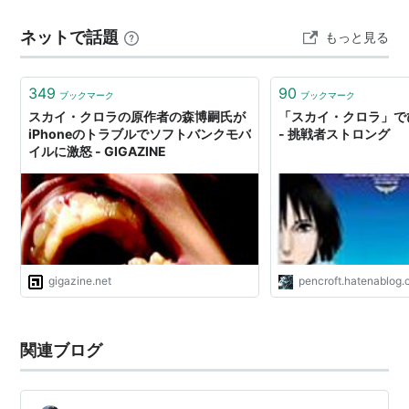
だから。そしてそれは絶対に嘘では作れない。戦争がど
ネットで話題
もっと見る
んなものなのか歴史の教科書にに載っている昔話では不
十分なの。本当に…
349
90
ブックマーク
ブックマーク
スカイ・クロラの原作者の森博嗣氏が
「スカイ・クロラ」で
iPhoneのトラブルでソフトバンクモバ
- 挑戦者ストロング
イルに激怒 - GIGAZINE
gigazine.net
pencroft.hatenablog
関連ブログ