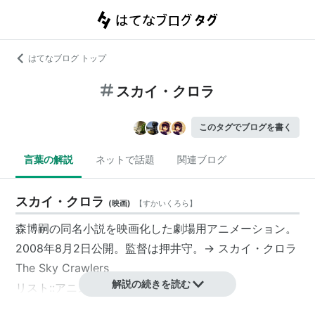
はてなブログ トップ
スカイ・クロラ
このタグでブログを書く
言葉の解説
ネットで話題
関連ブログ
スカイ・クロラ
(
映画
)
【
すかいくろら
】
森博嗣
の同名小説を映画化した劇場用アニメーション。
2008年8月2日公開。監督は
押井守
。→
スカイ・クロラ
The Sky Crawlers
解説の続きを読む
リスト::アニメ作品//タイトル/さ行
リスト::アニメ作品//2008年