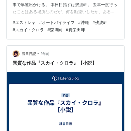
事で早速出かける。 本日目指すは残波岬。 去年一度行っ
たことはある場所なのだが、何を勘違いしたか、あるい
は思い違いをして、駐車場までは入ったのに、そのすぐ
#
エストレヤ
#
オートバイライフ
#
沖縄
#
残波岬
向こうの岬の先端の灯台までは何故か行ってなかったの
#
スカイ・クロラ
#
森博嗣
#
真栄田岬
だ。そこで再チャレンジ。 昨今、再チャレンジとか再挑
戦の意味で「リベンジ」という言葉を使いたがる風潮が
あるが、あれには個人的に非常に違和感があるし、嫌な
言葉の使い方。 今日見た、最大50%オフ・280冊「講談
•
読書日記
2年前
社 あの名作に再チャレンジ！リベンジ読…
異質な作品『スカイ・クロラ』【小説】