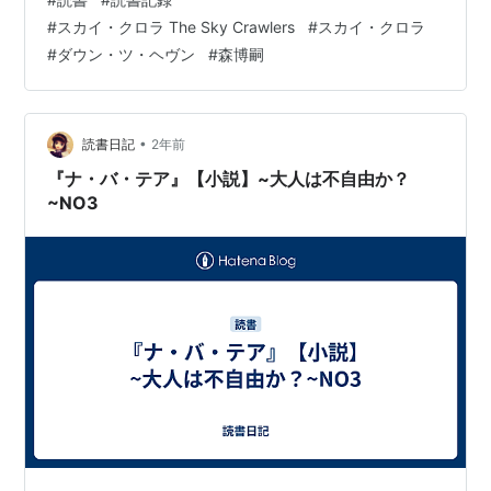
の記事も読んでいただけたら嬉しいです。
#
スカイ・クロラ The Sky Crawlers
#
スカイ・クロラ
soranodokusho.hatenadiary.jp 『ダウン・ツ・ヘヴン』
#
ダウン・ツ・ヘヴン
#
森博嗣
(長いので以降ヘヴンと記載)は正直『ナ・バ・テア』ほど
この物語を自分事として意味づける要素が無いので書く
こともあまり無い。私の中では重要度が一番低い作品。
ヘヴンの主人公はク…
•
読書日記
2年前
『ナ・バ・テア』【小説】~大人は不自由か？
~NO3