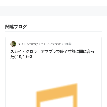
リスト::日本の映画::題名::さ行
スカイ・クロラ
(
読書
)
【
すかいくろら
】
The Sky Crawlers
関連ブログ
森博嗣の著作。
単行本
ISBN:4120031586
•
タイトルつけなくてもいいですか
1年前
新書版
ISBN:4125007810
スカイ・クロラ アマプラで終了寸前に間に合っ
文庫版
ISBN:4122044286
た( ´Д｀)=3
僕は戦闘機のパイロット。飛行機に乗るのが日
常、人を殺すのが仕事。二人の人間の命を消した
のと同じ指でボウリングもすれば、ハンバーガも
食べる。戦争を仕事にしなければ生きられない子
どもたちの寓話。著者、渾身の新境地！
製品紹介より引用