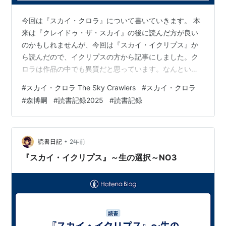
今回は『スカイ・クロラ』について書いていきます。 本
来は『クレイドゥ・ザ・スカイ』の後に読んだ方が良い
のかもしれませんが、今回は『スカイ・イクリプス』か
ら読んだので、イクリプスの方から記事にしました。ク
ロラは作品の中でも異質だと思っています。なんという
か他のシリーズをこの作品に合わせるために取ってつけ
#
スカイ・クロラ The Sky Crawlers
#
スカイ・クロラ
たような異質さを感じさせます。今までのは何だったの
#
森博嗣
#
読書記録2025
#
読書記録
か？というように感じられるようなところもあります。
なので、これはシリーズの中でも随分独立したものだと
捉えています。 自分事として考察する要素があまりない
ので今回はさっくりと記録します。 ↓(前回の記事)
•
読書日記
2年前
soranodokusho.hatenadi…
『スカイ・イクリプス』～生の選択～NO3