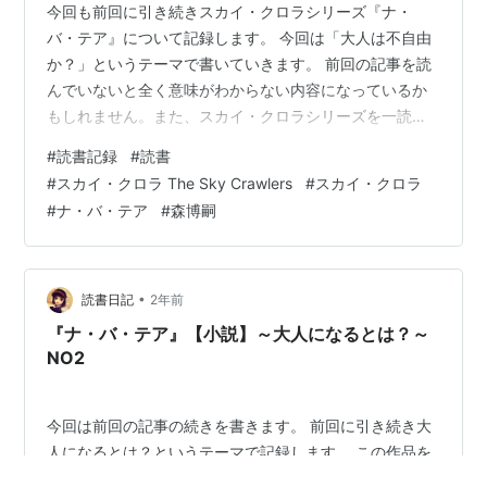
今回も前回に引き続きスカイ・クロラシリーズ『ナ・
バ・テア』について記録します。 今回は「大人は不自由
か？」というテーマで書いていきます。 前回の記事を読
んでいないと全く意味がわからない内容になっているか
もしれません。また、スカイ・クロラシリーズを一読し
ていない方も書いてあることがわかりにくいものになっ
#
読書記録
#
読書
ているということをはじめに書いておきます。 大人と子
#
スカイ・クロラ The Sky Crawlers
#
スカイ・クロラ
供という観点で何か考えたことがある方は理解できる部
#
ナ・バ・テア
#
森博嗣
分もあるかもしれません。
soranodokusho.hatenadiary.jp
soranodokusho.hatenadiary.jp 「生」に目的は必要か ク
ロラシリーズではよく「自由」と…
•
読書日記
2年前
『ナ・バ・テア』【小説】～大人になるとは？～
NO2