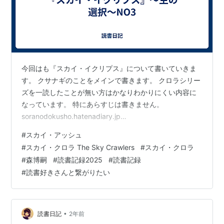
今回はも『スカイ・イクリプス』について書いていきま
す。 クサナギのことをメインで書きます。 クロラシリー
ズを一読したことが無い方はかなりわかりにくい内容に
なっています。 特にあらすじは書きません。
soranodokusho.hatenadiary.jp
soranodokusho.hatenadiary.jp 大人になるということ 変
#
スカイ・アッシュ
わっても変わらない優しさ スカイ・アッシュは泣ける。
#
スカイ・クロラ The Sky Crawlers
#
スカイ・クロラ
既にスカイ・アッシュは時系列的にはクサナギの義理の
#
森博嗣
#
読書記録2025
#
読書記録
妹が就職するまでに成長している。クリタジンロウがサ
#
読書好きさんと繋がりたい
ガラに撃たれた時代はミズキはまだ幼かった。それから
だいぶ時間が経過してしまったことになる。少なくとも
10年以…
•
読書日記
2年前