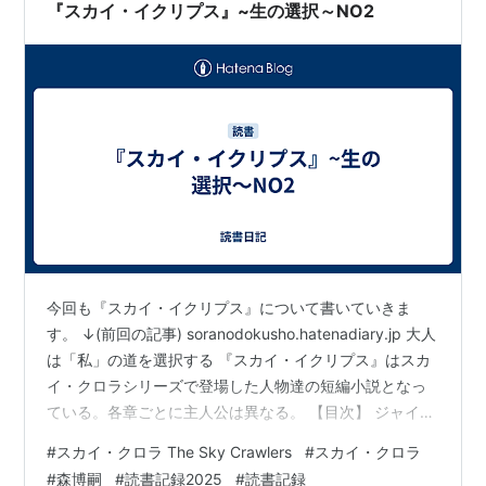
『スカイ・イクリプス』~生の選択～NO2
今回も『スカイ・イクリプス』について書いていきま
す。 ↓(前回の記事) soranodokusho.hatenadiary.jp 大人
は「私」の道を選択する 『スカイ・イクリプス』はスカ
イ・クロラシリーズで登場した人物達の短編小説となっ
ている。各章ごとに主人公は異なる。 【目次】 ジャイロ
スコープ 主人公：ササクラ ナイン・ライブス 主人公：
#
スカイ・クロラ The Sky Crawlers
#
スカイ・クロラ
ティーチャ ワニング・ムーン 主人公：？(私にはいまい
#
森博嗣
#
読書記録2025
#
読書記録