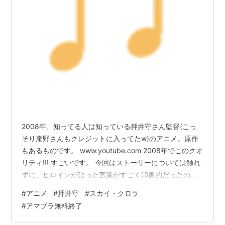
続編は『
ナ・バ・テア
』
2008年、知ってる人は知っている押井守さん監督(こっ
そり庵野さんもクレジットに入ってたw)のアニメ。原作
もあるものです。 www.youtube.com 2008年でこのクオ
リティ!!! すごいです。 今回はストーリーについては触れ
ずに、ヒロインが語った言葉がすごく印象的だったの
で、そちらを。 『戦争はどんな時代でも完全に消滅した
#
アニメ
#
押井守
#
スカイ・クロラ
事はない。それは人間にとってその現実味がいつでも重
#
アマプラ無料終了
要だったから。同じ時代に今もどこかで誰かが戦ってい
るという現実感が人間社会のシステムには不可欠な要素