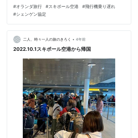
を潰そうと思った。 スキポール空港には国立美術館の分
#
オランダ旅行
#
スキポール空港
#
飛行機乗り遅れ
館とミュージアムショップがあり、そこに行くのが目的
#
シェンゲン協定
でもあった。でも、到着してみると美術館の場所がわか
らずうろうろ。時間だけはたっぷりあるので人に聞くこ
ともせず、しばらくして「あ、セキュリティーを通らな
いと無いのか！」と気づく。が、セキュリティーを通っ
•
二人、時々一人の旅のきろく
4年前
た先にも見つけられず、買い物をしたお店の店員さん…
2022.10.1スキポール空港から帰国