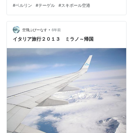
庭に出てからレストランへ入りますが、天気は曇り時々
#
ベルリン
#
テーゲル
#
スキポール空港
ポツポツ雨。 ホテルレストラン、まだ外は真っ暗 ドイツ
のパンは美味い、安くて硬いパンでも美味い サラミやチ
ーズ、この他ホットミール少々 オーガニック表示とかあ
•
ります 見た目デザートっぽいヨーグルト 赤いのは甘いか
空飛ぶびーなす
6年前
と思ったら激酸っぱかった いただきま～す こう…
イタリア旅行２０１３ ミラノ～帰国