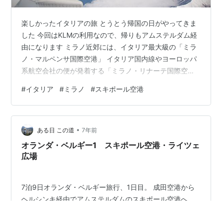
楽しかったイタリアの旅 とうとう帰国の日がやってきま
した 今回はKLMの利用なので、帰りもアムステルダム経
由になります ミラノ近郊には、イタリア最大級の「ミラ
ノ・マルペンサ国際空港」 イタリア国内線やヨーロッパ
系航空会社の便が発着する「ミラノ・リナーテ国際空
港」 そしてLCCのライアン・エアーが発着する「ベルガ
#
イタリア
#
ミラノ
#
スキポール空港
モ・オリオ・アル・セーリオ国際空港」の三つの空港が
あり、今回はリナーテ空港利用です リナーテ空港は市内
から一番近い空港 距離は約７キロ、中央駅からシャトル
•
バスで約２５分と とても便利 タックスリファンドの手続
ある日 この道
7年前
きもあるしと早めに出発してきたら、早すぎてチェック
オランダ・ベルギー1 スキポール空港・ライツェ
インカウンターがまだ開いていな…
広場