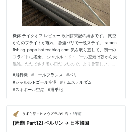
機体 テイクオフ レビュー 欧州搭乗記の続きです。 関空
からのフライトが遅れ、急遽パリで一晩ステイ。 ramen-
fishing-papa.hatenablog.com 気を取り直して、朝一の
フライトに搭乗。 シャルル・ド・ゴール空港は朝から大
混雑。ただでさえ暑い日だったので、より暑苦しい。。
しかも雨。 気分が乗らないなぁ～。 機体 小さな機材で
#
飛行機
#
エールフランス
#
パリ
す。 シャルル・ド・ゴール空港はエールフランスの白い
#
シャルルドゴール空港
#
アムステルダム
機材ばかりです。当たり前か。 テイクオフ アムステルダ
#
スキポール空港
#
搭乗記
ムまでは1時間程度のフライト。 しかもだいぶ早着しまし
た。 寝て起きたら着いてましたww なので機内のレビュ
ーはなしww アムステルダムはKLM…
•
うずら話 - ヒメウズラの生活
5年前
[周遊Ⅰ Part12] ベルリン → 日本帰国