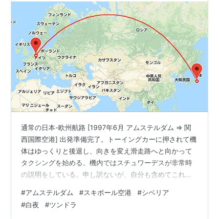
通常の日本-欧州航路 [1997年6月 アムステルダム => 関
西国際空港] 出発準備完了。トーイングカーに押されて機
体はゆっくりと後退し、向きを変え滑走路へと向かって
タクシングを始める。機内ではスチュワーデスが非常時
の説明をしている。申し訳ないが、自分も含めてこれを
真剣に見て/聞いている人はあまりいない。飛行機に乗り
#
アムステルダム
#
スキポール空港
#
シベリア
始めた頃は注意していたが、慣れてくると見なくなって
#
白夜
#
ツンドラ
しまう。 もうすぐ欧州から離れる、もう少し外の景色を