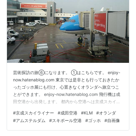
芸術探訪の旅⑥になります。 ①はこちらです。 enjoy-
now.hatenablog.com 東京では是非とも行っておきたか
ったゴッホ展にも行け、心置きなくオランダへ旅立つこ
とができます。 enjoy-now.hatenablog.com 飛行機は成
田空港から出発します。 都内から空港へは京成スカイラ
イナー（全席座席指定）を利用しました。 平日の朝でし
#
京成スカイライナー
#
成田空港
#
KLM
#
オランダ
たが、それなりに乗客はいました。 しかし満席になるほ
#
アムステルダム
#
スキポール空港
#
ゴッホ
#
自画像
どでもなく隣の席は空いたままで、また停車駅もほぼな
く、とてもゆったり移動することができました。 （スカ