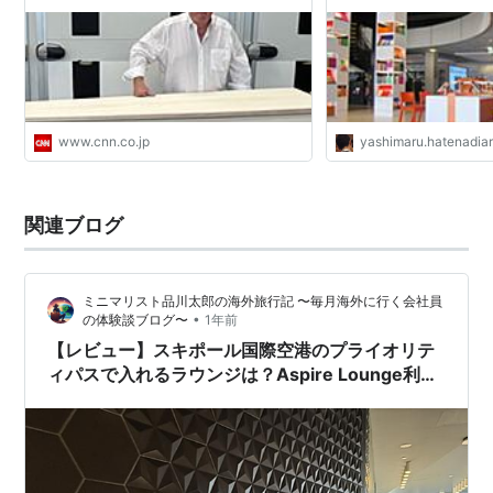
www.cnn.co.jp
yashimaru.hatenadiar
関連ブログ
ミニマリスト品川太郎の海外旅行記 〜毎月海外に行く会社員
•
の体験談ブログ〜
1年前
【レビュー】スキポール国際空港のプライオリテ
ィパスで入れるラウンジは？Aspire Lounge利用
レポート【オランダ・アムステルダム旅行体験
談】