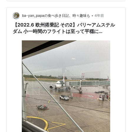
見ておこうと窓の外に目を向ける。滑走路脇の草むらか
ら一羽の鳥が垂直に飛び上がった。雲雀だ。垂直離陸す
るのは知っていたが、見たのは初めてだった。そして目
•
ba-yan_papaの食べ歩き日記、時々趣味も
4年前
を草むらに戻すと、今度はうさ…
【2022.6 欧州搭乗記 その2】パリ〜アムステル
ダム 小一時間のフライトは至って平穏に…