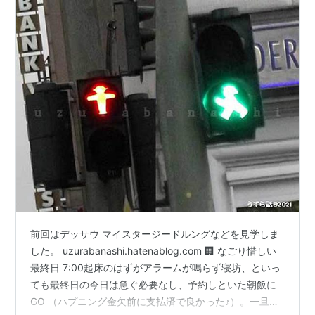
前回はデッサウ マイスタージードルングなどを見学しま
した。 uzurabanashi.hatenablog.com 🏢 なごり惜しい
最終日 7:00起床のはずがアラームが鳴らず寝坊、といっ
ても最終日の今日は急ぐ必要なし、予約しといた朝飯に
GO （ハプニング金欠前に支払済で良かった♪）。一旦中