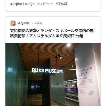
#
Aspire Lounge
#
レビュー
#
実体験
体験】 オランダ・アムステルダムにあるスキポール国際
空港✈️は、ヨーロッパ旅行や世界各地への乗り継ぎにも
とても便利な…
•
今を満喫♪
2年前
芸術探訪の旅㉓オランダ・スキポール空港内の無
料美術館！アムステルダム国立美術館 分館