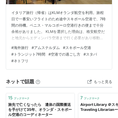
イタリア旅行（帰省）はKLMオランダ航空を利用。旅程
日で一番安いフライトのため途中スキポール空港で、7時
間の待機。ベニス・マルコポーロ空港行きの便まで十分
余裕がありました。 KLMを選択した理由は、格安航空だ
と地元からエディンバラ空港まで行く必要があり移動に3
時間以上かかること（詳しくはこちら）、KLMのシルバ
#
海外旅行
#
アムステルダム
#
スキポール空港
ー会員のため一番安いチケットを購入しても預かり荷物1
#
トランジット7時間
#
空港での過ごし方
#
スタバ
つと座席指定が無料なこと、からです。 スキポール空港
#
ネトフリ
は比較的狭くて国際線から国内線（その反対も）の乗り
換えは、オンタイム着であればおそらく最大40分あれば
余裕。今回は待ち時間7時間のため、英国発便では後ろか
ネットで話題
もっと見る
ら2番目を陣取りました。 ちな…
15
7
ブックマーク
ブックマーク
旅先で亡くなったら 遺体の国際搬送
Airport Library 
を手がけて35年、オランダ・スキポー
Traveling Libra
ル空港のコーディネーター