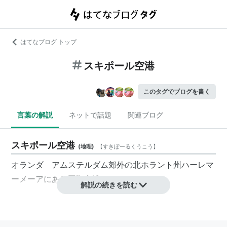
はてなブログ トップ
スキポール空港
このタグでブログを書く
言葉の解説
ネットで話題
関連ブログ
スキポール空港
(
地理
)
【
すきぽーるくうこう
】
オランダ アムステルダム郊外の北ホラント州ハーレマ
ーメーアにある国際空港
解説の続きを読む