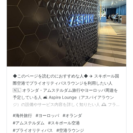
◆このページを読むのにおすすめな人◆ ✈️ スキポール国
際空港でプライオリティパスラウンジを利用したい人
🇳🇱 オランダ・アムステルダム旅行やヨーロッパ周遊を
予定している人 🛋 Aspire Lounge（アスパイアラウン
ジ）の設備やサービス内容を詳しく知りたい人 🕰 フラ
イト待ち時間を快適に過ごす方法を探している人 ⚠️ 混雑
#
海外旅行
#
ヨーロッパ
#
オランダ
する空港でのラウンジ利用時の注意点を事前に把握して
#
アムステルダム
#
スキポール空港
おきたい人 →このページで紹介する内容は、、 【オラン
#
プライオリティパス
#
空港ラウンジ
ダ・スキポール空港の、プライオリティパスラウンジ実