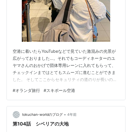
空港に着いたらYouTubeなどで見ていた激混みの光景が
広がっておりました…。それでもコーディネーターのユ
ヤマさんのおかげで団体専用レーンに入れてもらって、
チェックインまではとてもスムーズに進むことができま
した。 そしてここからセキュリティの道のりが長いので
す。 あまりに長い時間並ぶので、水やおやつが配られま
#
オランダ旅行
#
スキポール空港
す。ものすごく並ぶ時にはいったん屋外まで出て再び空
港内へ戻るみたいな想像もできない行列なのが、この日
はなんとか屋内の列だけで済みました。 なんとかセキュ
•
リティを抜けて、早足で搭乗ゲートまで！ でも途中でミ
tokuchan-worldのブログ
4年前
ッフィーのショップがあって急ぎで買い物(笑)。 無事ゲ
第104話 シベリアの大地
ートへついて、みんなでマルシェで…