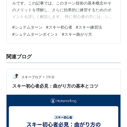
ルです。この記事では、このターン技術の基本概念やそ
のメリットを理解し、さらに効果的に練習するためのポ
イントを詳しく解説します。 特に初心者の方には、シュ
テムターンを習得することで安定した滑りを実現し、よ
#
シュテムターン
#
スキー初心者
#
スキー練習法
り高度な技術へのステップアップが可能になります。 適
#
シュテムターンポイント
#
スキー曲がり方
切な練習環境や必要な道具、安全対策についても触れ、
安心して練習を進めるための情報を提供します。 また、
身体の姿勢や重心の位置、ターン時のエッジングとブレ
関連ブログ
ーキングといった重要なテクニックについても詳しく解
説し、繰り返し練習することの重要性を強調しま…
•
スキーブログ
2年前
スキー初心者必見：曲がり方の基本とコツ