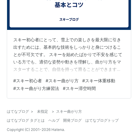
スキー初心者にとって、雪上での楽しさを最大限に引き
出すためには、基本的な技術をしっかりと身につけるこ
とが不可欠です。 スキーを始めたばかりで不安を感じて
いる方でも、適切な姿勢や動きを理解し、曲がり方をマ
スターすることで、自信を持って滑ることができます。
本記事では、スキーの基本姿勢から始まり、板の使い
#
スキー初心者
#
スキー曲がり方
#
スキー体重移動
方、さらには曲がり方の基本技術とコツについて詳しく
#
スキー曲がり方練習法
#
スキー滞空時間
解説します。 特に、効果的なプレッシャーのかけ方や滞
空時間の調整が、滑りをスムーズにし、自分の思い通り
のコースを描く手助けとなるでしょう。 また、自然な体
はてなブログ
>
未指定
>
スキー曲がり方
重移動を身につけることで、よりリラックスした姿勢で
はてなブログ タグとは
ヘルプ
開発ブログ
はてなブログトップ
滑れるようになり、様々なターンの練習方法を通…
Copyright (C) 2001-
2026
Hatena.