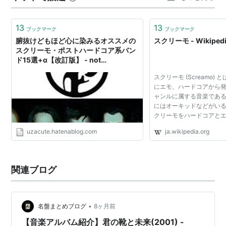
い上げる。安心安定の出来栄えですね。 全体通してメタ
リックな破壊力や突進力は控…
13
13
ブックマーク
ブックマーク
腑抜けどもほど心に染みるオススメの
スクリーモ - Wikiped
スクリーモ・ポストハードコア系バン
ド15選+α【改訂版】 - not
girlfriend/boyfriend.
スクリーモ (Screamo) 
にエモ、ハードコアから
ャンルに属する音楽であ
にはオーキッドなどがいる
クリーモをハードコアと
え、ABrooklynVega
uzacute.hatenablog.com
ja.wikipedia.org
チャーは、このジャンル
立っていると述べてい...
関連ブログ
•
名盤まとめブログ
8ヶ月前
【音楽アルバム紹介】君の靴と未来(2001) -