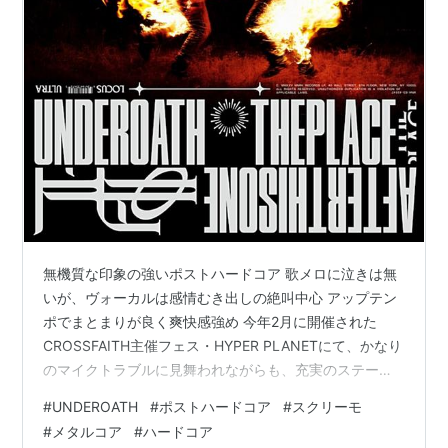
無機質な印象の強いポストハードコア 歌メロに泣きは無
いが、ヴォーカルは感情むき出しの絶叫中心 アップテン
ポでまとまりが良く爽快感強め 今年2月に開催された
CROSSFAITH主催フェス・HYPER PLANETにて、かなり
のマイクトラブルに見舞われながらも、充実のステージ
ングを見せてくれたUNDEROATHの最新作。ライヴが観
#
UNDEROATH
#
ポストハードコア
#
スクリーモ
られてその後すぐに新作が出るとあっちゃ、チェックし
#
メタルコア
#
ハードコア
ないわけにはいかんでしょう。 show-