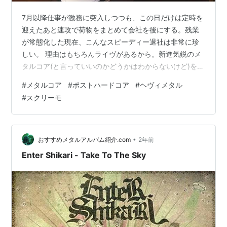
7月以降仕事が激務に突入しつつも、この日だけは定時を
迎えたあと速攻で荷物をまとめて会社を後にする。残業
が常態化した現在、こんなスピーディー退社は非常に珍
しい。 理由はもちろんライヴがあるから。新進気鋭のメ
タルコア(と言っていいのかどうかはわからないけど)を鳴
らすPaleduskの、新EPに伴うツアーです。 show-
#
メタルコア
#
ポストハードコア
#
ヘヴィメタル
hitorigoto.hatenablog.com 当初からこのライヴには行こ
#
スクリーモ
うかなとは思っていたのですが、いかんせん今の仕事の
状況を鑑みると、前売りのチケットを購入するのに躊躇
してまして。そうしたらチケットはソールドアウトして
しまい、当日券は会場の様子を見て若干枚出るというこ
•
おすすめメタルアルバム紹介.com
2年前
とに…
Enter Shikari - Take To The Sky