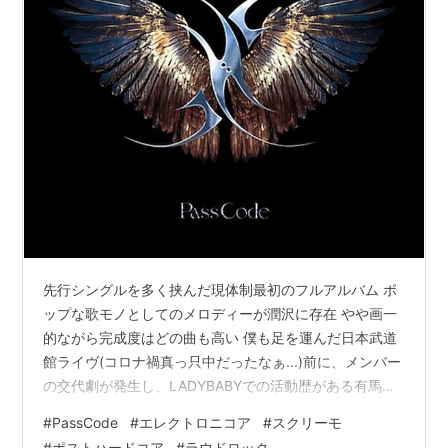
先行シングルを多く挟んだ現体制最初のフルアルバム ポ
ップな歌モノとしてのメロディーが潤沢に存在 やや画一
的ながら完成度はどの曲も高い 僕も足を運んだ日本武道
館ライヴ(コロナ禍真っ只中だったなぁ...)前に、メンバー
の交代劇が発生し、LADYBABYでの活動歴がある有馬え
みりさんを迎えたPassCodeのフルアルバム。現体制にな
#
PassCode
#
エレクトロニコア
#
スクリーモ
ってから結構経ち、シングルもそれなりに出していたの
#
ポストハードコア
#
ラウドロック