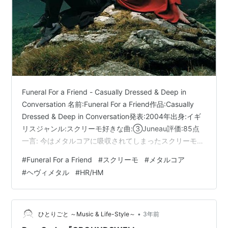
Funeral For a Friend - Casually Dressed & Deep in
Conversation 名前:Funeral For a Friend作品:Casually
Dressed & Deep in Conversation発表:2004年出身:イギ
リスジャンル:スクリーモ好きな曲:③Juneau評価:85点
一言: 今はメタルコアに吸収されてしまったスクリーモを
代表する1枚。充実したメロディとメタルからの強めの影
#
Funeral For a Friend
#
スクリーモ
#
メタルコア
響も良いhttps://t.co/ZvjsYa7Roj — おすすめメタルアル
#
ヘヴィメタル
#
HR/HM
バム紹介するマン (@OsusuMetalMan) 2023年11月5日
…
•
ひとりごと ～Music & Life-Style～
3年前