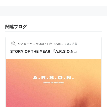
でもない。
代表バンド
The Used、Story of The Year、Atreyu
関連ブログ
•
ひとりごと ～Music & Life-Style～
3ヶ月前
STORY OF THE YEAR 『A.R.S.O.N.』