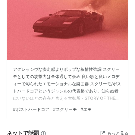
アグレッシヴな疾走感よりポップな叙情性強調 スクリー
モとしての攻撃力は全体通して低め 良い歌と良いメロデ
ィーで彩られたエモーショナルな楽曲群 スクリーモ/ポス
トハードコアというジャンルの代表格であり、知らぬ者
はいないほどの存在と言える大御所・STORY OF THE
YEARの最新作。 このジャンルの顔役である彼らのことで
#
ポストハードコア
#
スクリーモ
#
エモ
すから、本作においても何の心配もない、非常にクオリ
ティーの高いポストハードコアを展開してくれていま
す。モダンでほどよくヘヴィ、ハードな攻撃性を携えな
ネットで話題
もっと見る
がら、エモに通じるポップさをクリアなヴォーカルが歌