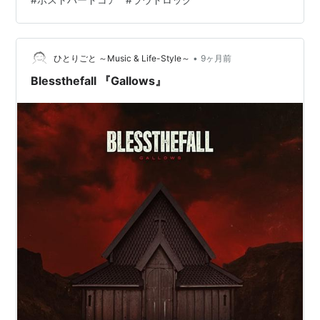
ですが、意外にもアルバムは初めてです。 このグループ
については、1stアルバムを出してた時点でもう方向性・
芸風が固まっているために、メンバーチェンジを経た本
作においても、大筋はまったく変わっていません。デジ
•
ひとりごと ～Music & Life-Style～
9ヶ月前
タルな加工を施し…
Blessthefall 『Gallows』