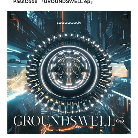
PassCode 『GROUNDSWELL ep』