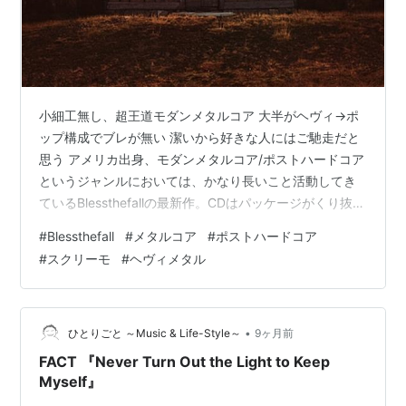
小細工無し、超王道モダンメタルコア 大半がヘヴィ→ポ
ップ構成でブレが無い 潔いから好きな人にはご馳走だと
思う アメリカ出身、モダンメタルコア/ポストハードコア
というジャンルにおいては、かなり長いこと活動してき
ているBlessthefallの最新作。CDはパッケージがくり抜き
のような加工をされてて、中央の扉に人がいます。 この
#
Blessthefall
#
メタルコア
#
ポストハードコア
バンド、有名なので名前は前々から知ってたんですが、
#
スクリーモ
#
ヘヴィメタル
元々この手のモダンなメタルコアにはあまり明るくなか
ったこともあり、アルバムをしっかり聴き込んだことは
なかったんです。 ただ、今年はKILLSWITCH ENGAGEや
ALL THAT REMAINSが良作をリリースして、LO…
•
ひとりごと ～Music & Life-Style～
9ヶ月前
FACT 『Never Turn Out the Light to Keep
Myself』