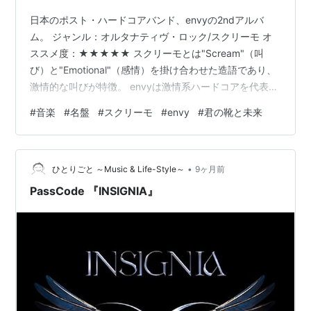
日本のポスト・ハードコアバンド、envyの2ndアルバ
ム。 ジャンル：オルタナティヴ・ロック/スクリーモ オ
ススメ度：★★★★★ スクリーモとは"Scream"（叫
び）と"Emotional"（感情）を掛け合わせた造語であり、
激情的な叫びが特徴。 envyは激情系ハードコアを代表す
るバンドであり、本作はその代表作。オルタナティブ・
#
音楽
#
名盤
#
スクリーモ
#
envy
#
君の靴と未来
ロックの憂い帯びたメロディと日本語による内省的な歌
詞、そしてスクリーモの感情を揺さ振るボーカルが合わ
さって、唯一無二の音楽性となっています。全体に良い
•
ですが、特にトラック10から11の流れは圧巻で感動的。
ひとりごと ～Music & Life-Style～
9ヶ月前
『君の靴と未来』はアメリカのRate Your Musicの『…
PassCode 『INSIGNIA』