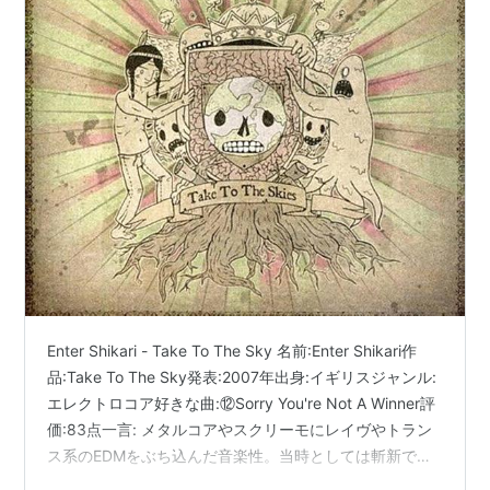
Enter Shikari - Take To The Sky 名前:Enter Shikari作
品:Take To The Sky発表:2007年出身:イギリスジャンル:
エレクトロコア好きな曲:⑫Sorry You're Not A Winner評
価:83点一言: メタルコアやスクリーモにレイヴやトラン
ス系のEDMをぶち込んだ音楽性。当時としては斬新でイ
ンパクトが大きかったです。https://t.co/cQeHH5eo1Z