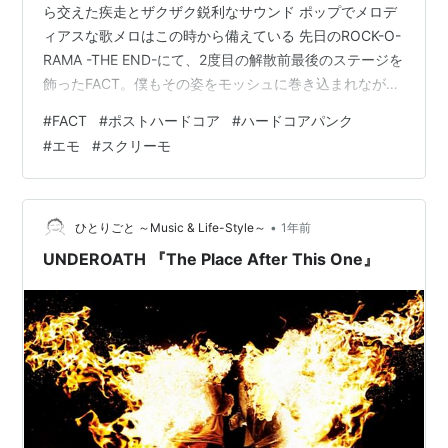
ら交えた疾走とザクザク鋭利なサウンド ポップでメロデ
ィアスな歌メロはこの時から備えている 先日のROCK-O-
RAMA -THE END-にて、2度目の解散前最後のステージを
飾ったFACT。僕もその姿をモッシュに巻き込まれながら
も観る機会に恵まれました。 まあ、一番観たかったHER
#
FACT
#
ポストハードコア
#
ハードコアパンク
NAME IN BLOODは観られませんでしたけどね （－。
#
エモ
#
スクリーモ
－）ﾎﾞｿｯ show-hitorigoto.hatenablog.com FACTが残し
た作品で人気の高いものといえば、やはりワールドワイ
ドにリリースされ、バンドの知名度が飛躍的に向上し、
J-PUNK界…
•
ひとりごと ～Music & Life-Style～
1年前
UNDEROATH 『The Place After This One』