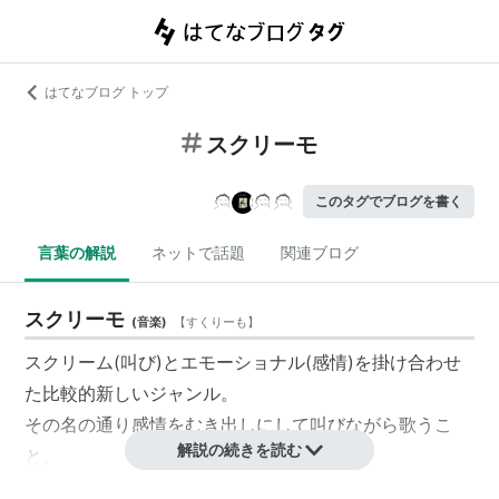
はてなブログ トップ
スクリーモ
このタグでブログを書く
言葉の解説
ネットで話題
関連ブログ
スクリーモ
(
音楽
)
【
すくりーも
】
スクリーム(叫び)とエモーショナル(感情)を掛け合わせ
た比較的新しいジャンル。
その名の通り感情をむき出しにして叫びながら歌うこ
解説の続きを読む
と。
しかしながら曲調は比較的聴き易くそんなに激しいわけ