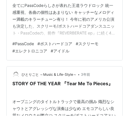
全てにPassCodeらしさが表れた王道ラウドロック 統一
感重視、各曲の個性はあまりない キャッチーなメロディ
ー満載のキラーチューン有り！ 今年に初のアメリカ公演
も決定した、スクリーモ/ポストハードコアダンスユニッ
ト・PassCodeの、前作『REVERBERATE ep』に続く4曲
入りEP。ちょうど半年ぶりのリリースになります。
#
PassCode
#
ポストハードコア
#
スクリーモ
show-hitorigoto.hatenablog.com 楽曲の方向性について
#
エレクトロニコア
#
アイドル
は、もう何年も前から固まっているだけに、本作におい
ても過去作を踏襲した作風を貫いています。エレクトロ
ニコアらしい電子音をふんだんに持ち込みつつ、ヘヴィ/
ラウドなバンドサウンドを加えて、…
•
ひとりごと ～Music & Life-Style～
3年前
STORY OF THE YEAR 『Tear Me To Pieces』