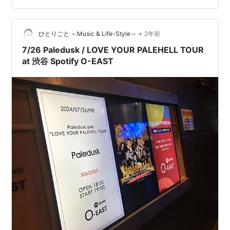
hitorigoto.hatenablog.com アルバムのカラーは全編通し
てまとまっていて、ヘヴィでグルーヴ感のあるリフが顔
を出す場面があるものの、メタリックな質感はあまりな
•
ひとりごと ～Music & Life-Style～
2年前
いサ…
7/26 Paledusk / LOVE YOUR PALEHELL TOUR
at 渋谷 Spotify O-EAST