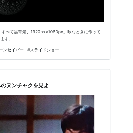
べて黒背景、1920px×1080px。暇なときに作って
てます。
ーンセイバー
#
スライドショー
みのヌンチャクを見よ