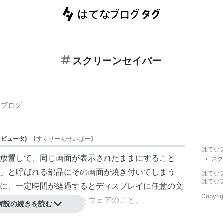
スクリーンセイバー
連ブログ
ンピュータ
)
【
すくりーんせいばー
】
はてな
放置して、同じ画面が表示されたままにすること
>
スク
」と呼ばれる部品にその画面が焼き付いてしまう
はてな
はてな
に、一定時間が経過するとディスプレイに任意の文
Copyrig
与えるようにしたソフトウェアのこと。
解説の続きを読む