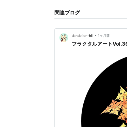
関連ブログ
•
dandelion-hill
1ヶ月前
フラクタルアートVol.3