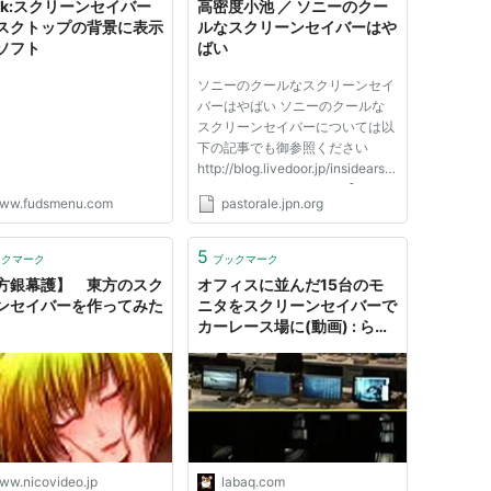
ack:スクリーンセイバー
高密度小池 ／ ソニーのクー
スクトップの背景に表示
ルなスクリーンセイバーはや
ソフト
ばい
ソニーのクールなスクリーンセイ
バーはやばい ソニーのクールな
スクリーンセイバーについては以
下の記事でも御参照ください
http://blog.livedoor.jp/insidears/a
rchives/51947448.html 【ソニー
ww.fudsmenu.com
pastorale.jpn.org
のブルーレイ】スクリーンセーバ
ーをダウンロードして「けいお
ん」っていれてみスゴイ さっき
5
ックマーク
ブックマーク
起きた出来事 これインストール...
方銀幕護】 東方のスク
オフィスに並んだ15台のモ
ンセイバーを作ってみた
ニタをスクリーンセイバーで
カーレース場に(動画) : らば
Q
ww.nicovideo.jp
labaq.com