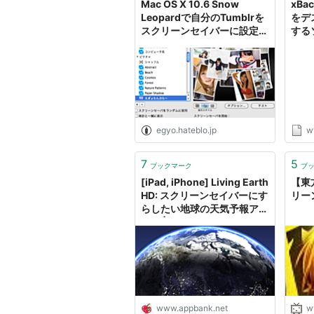
Mac OS X 10.6 Snow
xB
Leopardで自分のTumblrを
をデ
スクリーンセイバーに設定す
する
る。 - るるぷらす
egyo.hateblo.jp
w
7
5
ブックマーク
ブ
[iPad, iPhone] Living Earth
【東
HD: スクリーンセイバーにす
リー
らしたい地球の天気予報アプ
リ。 | AppBank
www.appbank.net
w