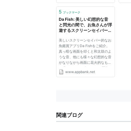
5
ブックマーク
Da Fish: 美しい幻想的な音
と閃光の間で、お魚さんが浮
遊するスクリーンセイバー的
アプリ。827
美しいスクリーンセイバー的なお
魚鑑賞アプリDa Fishをご紹介。
真っ暗な画面を叩くと和太鼓のよ
うな音、他にも様々な幻想的な音
がなりながら画面に花火的なもの
が現れます。 お魚さんが二匹出
www.appbank.net
てきて画面内を浮遊します。 画
面をタップ、ないし指で線を描く
と出てくる閃光、そしてそれと交
わりながら色づくお魚さん。な...
関連ブログ