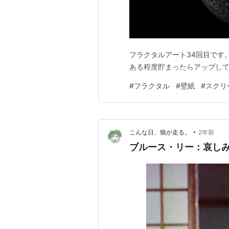
フラクタルアート34回目です。す
ある程度貯まったらアップし
#
フラクタル
#
壁紙
#
スクリ
•
こんな日、狼が走る。
2年前
ブルース・リー：哀し