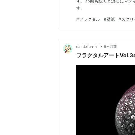
す。35回も続くと流石にマン
す。
#
フラクタル
#
壁紙
#
スクリ
•
dandelion-hill
5ヶ月前
フラクタルアートVol.3