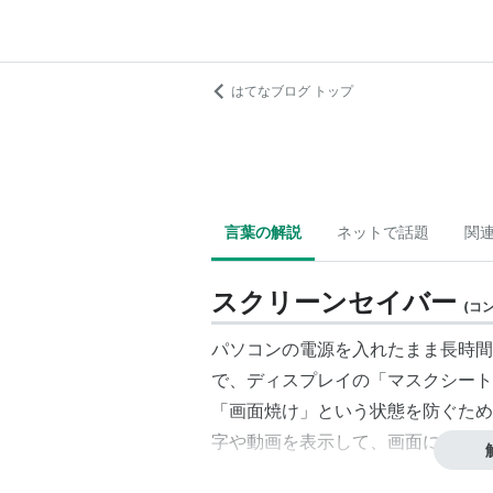
はてなブログ トップ
言葉の解説
ネットで話題
関
スクリーンセイバー
(
コ
パソコンの電源を入れたまま長時間
で、ディスプレイの「マスクシート
「画面焼け」という状態を防ぐため
字や動画を表示して、画面に変化を