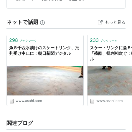
山にあったわけだ。合点！ 小３から高１まで永山に住ん
でいたじーじには、旭川農高には思い出がたくさんあ
る。 まず、冬のスケートリンク。 毎年、冬になると、旭
ネットで話題
もっと見る
川農高のグランドにスケートリンクが作られ…
298
233
ブックマーク
ブックマーク
魚５千匹氷漬けのスケートリンク、批
スケートリンクに魚
判受け中止に：朝日新聞デジタル
「残酷」批判相次ぐ：
ル
www.asahi.com
www.asahi.com
関連ブログ