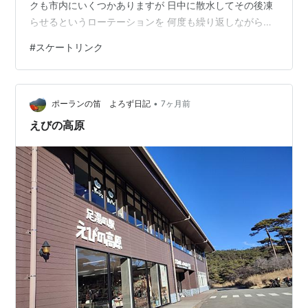
クも市内にいくつかありますが 日中に散水してその後凍
らせるというローテーションを 何度も繰り返しながら氷
の層を作っていきます。 さてこれが今の道路。日当たり
#
スケートリンク
なら溶けて乾いていますが、日影はこの通り。 よく見る
と圧雪路ではありません。最近、日中の気温が高くなっ
ているので 積もった雪が溶けます。しかし朝夕は氷点
•
下。そのためまた凍ります。 まるでスケートリンクを作
ポーランの笛 よろず日記
7ヶ月前
っているかのように氷の道路ができるのです。 リンクを
えびの高原
違うのは、凍る途中でも自動車が走る…