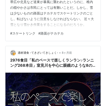
帯広や北見など道東が暴風に襲われたというのに、稚内
の穏やかさは市民にとっては有難いことだ。しかし、雪
は少ないものの路面はテカテカでスケートリンクのごと
し。転ばないように注意をしなければならない。 近々大
雪となり雪かき作業をすることになるのだろうか。
#
スケートリンク
#
路面がテカテカ
•
適材適食 -てきざいてきしょく-
8ヶ月前
2976食目「私のペースで楽しくランラン♪ランニ
ング268本目」室見川を中心に眼鏡のような8の
字を走るコース＋シーサイドももちのクリスマス