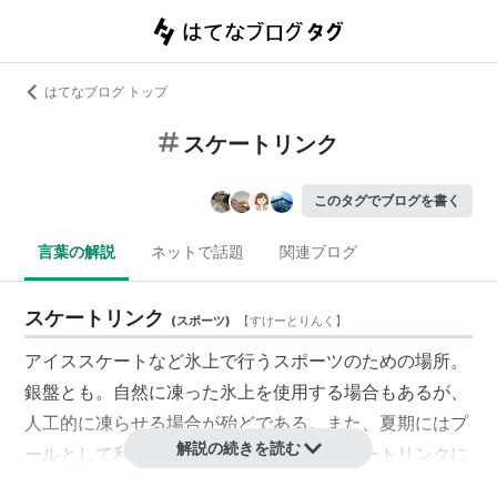
はてなブログ トップ
スケートリンク
このタグでブログを書く
言葉の解説
ネットで話題
関連ブログ
スケートリンク
(
スポーツ
)
【
すけーとりんく
】
アイススケートなど氷上で行うスポーツのための場所。
銀盤とも。自然に凍った氷上を使用する場合もあるが、
人工的に凍らせる場合が殆どである。また、夏期にはプ
解説の続きを読む
ールとして利用される場所を凍らせて
スケートリンク
に
するところもある。