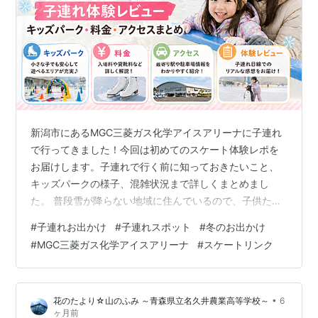
新潟市にあるMGC三菱ガス化学アイスアリーナに子連れ
で行ってきました！今回は初めてのスケート体験レポを
お届けします。子連れで行く前に知っておきたいこと、
キッズパークの様子、混雑状況まで詳しくまとめまし
た。 普段雪が降らない地域に住んでいるので、子供たち
に雪というものを体験させてあげたくて新潟県へ！当初
#
子連れお出かけ
#
子連れスポット
#
冬のお出かけ
はスキーとかスノボを予定していましたが、近くで熊の
#
MGC三菱ガス化学アイスアリーナ
#
スケートリンク
出没情報があったので予定変更しスケートリンクへ。雪
遊びはできませんでしたが、たくさん雪が降っていて子
供たちは大喜びでした。 今回は「MGC三菱ガス化学アイ
•
花のたより☆山のふみ ～青森県立名久井農業高等学校～
6
スアリーナ」の体験レポをしていきます！ MGC三菱ガス
ヶ月前