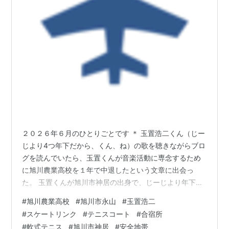
２０２６年６月のひとりごとです ＊ 玉置浩二くん（じー
じより4つ年下だから、くん、ね）の歌を聴きながらブロ
グを読んでいたら、玉置くんが音楽活動に専念するため
に旭川農業高校を１年で中退したという文章に出会っ
た。 玉置くんが旭川市神居の出身で、じーじより年下だ
ということは知っていたが、旭川農高中退ということは
#
旭川農業高校
#
旭川市永山
#
玉置浩二
全く知らなかった（玉置くんは屯田兵の子孫らしいで
#
スケートリンク
#
テニスコート
#
合宿所
す。すごい！）。 それで、玉置くんの音楽の合宿所も永
#
軟式テニス
#
旭川市神居
#
安全地帯