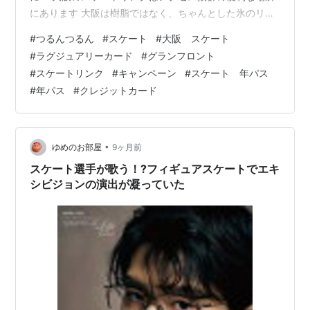
にあります 大阪は樹脂ではなく、ちゃんとした氷のリン
クです。「つるんつるん」 こちら２月２３日まで継続実
#
つるんつるん
#
スケート
#
大阪 スケート
施中で なんとラグジュアリーカードのゴールドカードホ
#
ラグジュアリーカード
#
グランフロント
ルダーの方は！ 一回2000円（貸し靴込み）の入場料が、
#
スケートリンク
#
キャンペーン
#
スケート 年パス
毎日行っても全部無料のフリーパス！ しかも同伴者３名
#
年パス
#
クレジットカード
も含めて４人が無料で滑れてしまう！ スケートは毎日滑
るよ！って方には 絶対にラグジュアリーカード（ゴール
ドカード）を発行してほし…
•
ゆめのお部屋
9ヶ月前
スケート選手が歌う！?フィギュアスケートでエキ
シビジョンの演出が凝っていた