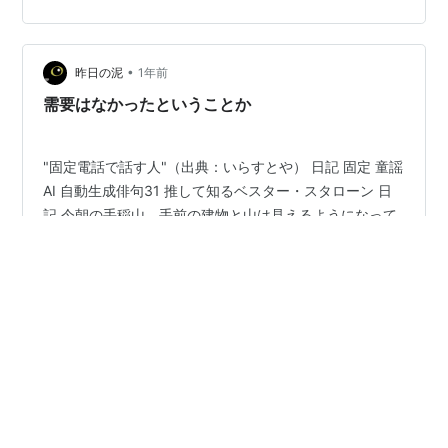
族で見ながら、「え、スケート選手も歌わなきゃいけな
いの？」と話題に。 こんな演出、前はなかったですよ
ね。 スケート界もエンタメ化が進んでるのでしょうか。
しかし、選手の表情やリンクでしなやかなキレのある動
•
昨日の泥
1年前
きを見ると、やっぱり本業はスケ…
需要はなかったということか
"固定電話で話す人"（出典：いらすとや） 日記 固定 童謡
AI 自動生成俳句31 推して知るベスター・スタローン 日
記 今朝の手稲山、手前の建物と山は見えるようになって