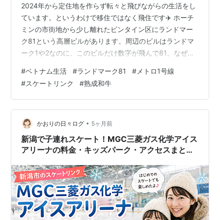
2024年から定住地を作らず転々と飛びながらの生活をし
ています。というわけで移住ではなく飛住です✈️ ホーチ
ミンの市街地から少し離れたビンタイン区にランドマー
ク81という高層ビルがあります。周辺のビルはランドマ
ーク1や2なのに、このビルだけ数字が飛んで81。なぜか
と言えば81階建てのビルだからです。 メトロ1号線に乗
#
ベトナム生活
#
ランドマーク81
#
メトロ1号線
って、Công viên Văn Thánh駅で降りると一際高いビル
#
スケートリンク
#
熟成和牛
が見えます。 駅を降りると池のある公園があります。ベ
トナムの国花ともいえる蓮が植えられています。 入園無
料の公園には休日になると多くの人が訪れて、のんびり
過ごしているようです。 おそらく国内外からの観光客も
•
かおりの日々ログ
5ヶ月前
いて、ベ…
新潟で子連れスケート！MGC三菱ガス化学アイス
アリーナの料金・キッズパーク・アクセスまとめ
【体験レポ】