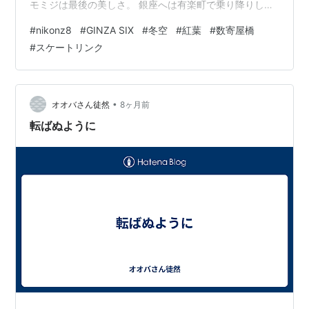
モミジは最後の美しさ。 銀座へは有楽町で乗り降りして
いるから駅に向かう。銀座の柳はまだかろうじて緑。 遠
#
nikonz8
#
GINZA SIX
#
冬空
#
紅葉
#
数寄屋橋
目に宝くじ売り場に並ぶ行列を見ながら信号を待った。
#
スケートリンク
2025/12/9撮影 Nikon Z8 写真(全般)ランキング ← ラン
キングに参加しています。ポチッと応援お願いします。
にほんブログ村← 村にもポチッと応援お願いします。
•
オオバさん徒然
8ヶ月前
転ばぬように