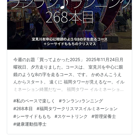
今週のお題「買ってよかった2025」 2025年11月24日月
曜祝日、夕方走りました。コースは、 室見川を中心に眼
鏡のような8の字を走るコース、です。 かめさんこうえ
んからスタート。 遠くに 福岡タワーが見えるなー。イル
ミネーション綺麗だなー。 福岡タワー イルミネーション
Christmas tree全長108mのクリスマスツリー今年は2種
#
私のペースで楽しく
#
ランラン♪ランニング
類のツリーを30分交互に点灯します。 １ Christmas tree
#
268本目
#
福岡タワークリスマスイルミネーション
全長108ｍの大きなクリスマスツリーに舞う真っ白な雪と
#
シーサイドももち
#
スケートリンク
#
管理栄養士
色とりどりのオーナメントが、暖かさとときめきを与え
#
健康運動指導士
ます。時折り、サンタクロースが現れてとっておきのプ
レゼントで子供達に夢を与えてくれ…