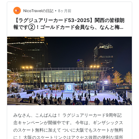
•
NicoTravelの日記
8ヶ月前
【ラグジュアリーカード53-2025】関西の皆様朗
報です②！ゴールドカード会員なら、なんと梅田
のスケートに毎日４人で通っても２月までずっと
無料！！「うめだ☆アイスリンク つるんつるん」
@ グランフロント大阪で、同伴者３名も無料に！
みなさん、こんばんは！ ラグジュアリーカード9周年記
念キャンペーンが開催中です。 今年は、ギンザシックス
のスケート無料に加えて ついに大阪でもスケートが無料
に！ 大阪のスケートリンクはアクセス抜群の便利な場所