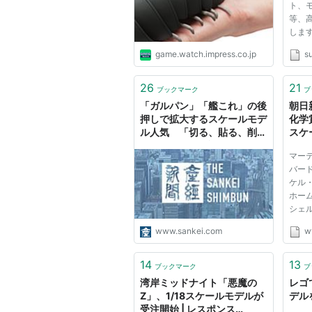
ト、
等、
しま
game.watch.impress.co.jp
su
26
21
ブックマーク
ブ
「ガルパン」「艦これ」の後
朝日
押しで拡大するスケールモデ
化学
ル人気 「切る、貼る、削
スケ
る」面白さに再評価（1/5ペ
＆サ
マー
ージ）[Sponsored]
バー
ケル
ホー
シェ
ージ
www.sankei.com
w
学ア
ベル
誉教
14
13
ブックマーク
ブ
氏（８
湾岸ミッドナイト「悪魔の
レゴ
Z」、1/18スケールモデルが
デル
受注開始 | レスポンス