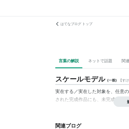
はてなブログ トップ
言葉の解説
ネットで話題
関
スケールモデル
(
一般
)
【
すけ
実在する／実在した対象を、任意の
された完成作品にも、未完成のキッ
関連ブログ