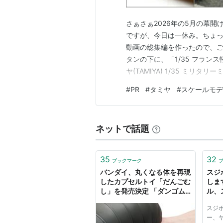
さぁさぁ2026年の5月の幕開け
ですが、今日は一休み。ちょっと
動画の総集編を作ったので、ご覧
タンの下に、「1/35 フランス
ヤ(TAMIYA) 1/35 ミリタ
デル 35373タミヤ(TAMIYA
#
PR
#
タミヤ
#
スケールモデ
グ yunepura.hatenadiar…
ネットで話題
35
32
ブックマーク
バンダイ、丸くなる体を再現
スジ
したカプセルトイ「だんごむ
しま
し」を発売決定 「ダンゴム
ル、
シ」の1,000%スケールモデ
す。
スジ
ルで全3種が登場
ー、