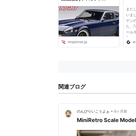
（Response.jp）
また
いま
ゲン
た、｢
ール
｢Bjar
response.jp
w
のレ
った
レゴ
画と
お...
関連ブログ
•
のんびりいこうよぉ
6ヶ月前
MiniRetro Scale Mod