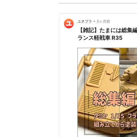
•
ユネプラ
3ヶ月前
【雑記】たまには総集編を
ランス軽戦車 R35