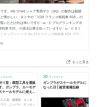
です。HG 1/144 シャア専用ザク（GQ）の製作は順調
懐かしい、タミヤの「1/35 フランス軽戦車 R35」の
いただければ幸いです(/・ω・)/ ブログランキングボ
軽戦車 R35」の過去記事を貼っています(/・ω・)/ タミ
リーミニチュアシリーズ No.373 フランス軽戦車 R35 プラモ
)Amazon YouTube版はコチラ 模型・プラモデルランキン
ル
もっと見る
30
ブックマーク
ブックマーク
ボリ堂：模型工具を通販
ガンプラがスケールモデルに
す。ガンプラ、カーモデ
なった日 | 超音速備忘録
スケールモデルに使えま
ボリ工具、接着剤、カッタ
ヤスリ、ニッパー、ピンセッ