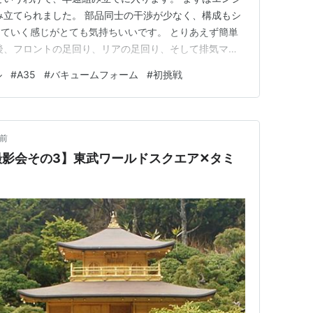
み立てられました。 部品同士の干渉が少なく、構成もシ
ていく感じがとても気持ちいいです。 とりあえず簡単
後、フロントの足回り、リアの足回り、そして排気マフ
次はリアガラス。 ここでふと気づいたのですが、これま
ル
#
A35
#
バキュームフォーム
#
初挑戦
モデルは、すべてセブン系。 よく考えると、フロントガ
月前
影会その3】東武ワールドスクエア✕タミ