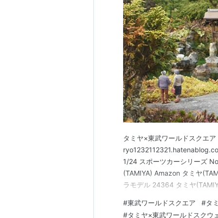
タミヤ×東武ワールドスクエア コラボイ
ryo1232112321.hatenablog.
1/24 スポーツカーシリーズ No
(TAMIYA) Amazon タミヤ(T
ラモデル 24364 タミヤ(TAMIY
フォード GT …
#
東武ワールドスクエア
#
タ
#
タミヤ×東武ワールドスクウェ