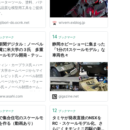
モーターツール、塗料、パテ
高品質な模型用工具をご提供
す。
jibori-do.ocnk.net
wivern.exblog.jp
14
ックマーク
ブックマーク
新聞デジタル：ノーベル
静岡ホビーショーに集まった
賞に米大学の３氏 多重
「1分の1スケールモデル」な
ールモデル開発 - テック
車両色々
イエンス
ティン・カープラス氏＝ハー
ド大学ホームページからマイ
・レビット氏＝ノーベル財団
ムページからアリー・ウォー
ル氏＝ノーベル財団ホームペ
から スウェーデン王立科
ww.asahi.com
gigazine.net
カデミーは９日、今年のノー
化学賞を、米ハーバード大名
授のマーティン・カープラス
12
ックマーク
ブックマーク
３）、米スタンフォード...
で集合住宅のスケールモ
タミヤが発表直後のNSXを
を作る（動画あり）
RC・スケールモデル化、さ
らにくまモンミニ四駆の新作