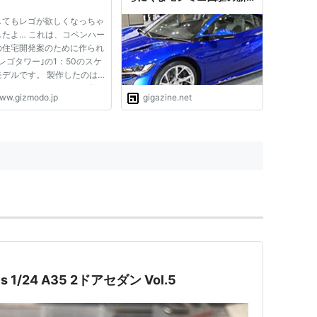
などを発表
してもレゴが欲しくなっちゃ
したよ… これは、コペンハー
の住宅開発案のために作られ
レゴタワー｣の1：50のスケ
モデルです。 製作したのは
ke Ingels Group｣。25万個
ww.gizmodo.jp
gigazine.net
ゴを使って、5週間かけて作
そうです。 以下にに、この
タワーの製作風景を写した動
、寄って写した写真を載せて
els 1/24 A35 2ドアセダン Vol.5