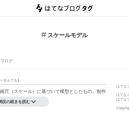
スケールモデル
連ブログ
ーるもでる
】
はてな
縮尺（スケール）に基づいて模型としたもの。制作
はてな
トにも適用される呼称。
はてな
解説の続きを読む
Copyrig