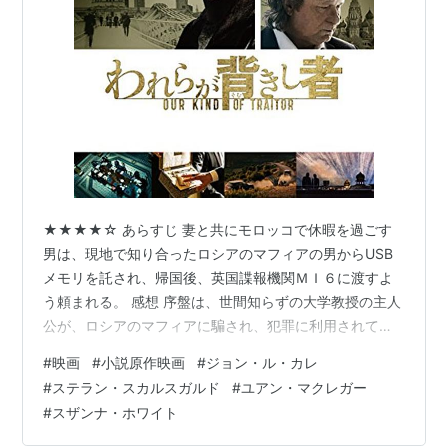
★★★★☆ あらすじ 妻と共にモロッコで休暇を過ごす
男は、現地で知り合ったロシアのマフィアの男からUSB
メモリを託され、帰国後、英国諜報機関ＭＩ６に渡すよ
う頼まれる。 感想 序盤は、世間知らずの大学教授の主人
公が、ロシアのマフィアに騙され、犯罪に利用されてし
まう物語なのかと冷や冷やしてしまった。だが実際は、
#
映画
#
小説原作映画
#
ジョン・ル・カレ
組織が代替わりして身の危険を感じたマフィアの男が、
#
ステラン・スカルスガルド
#
ユアン・マクレガー
家族と共に亡命しようと必死に主人公にすがりついてい
#
スザンナ・ホワイト
たことが分かってくる。 しかし身の危険を感じる状況だ
ったにもかかわらず、マフィアの男は何事もないかのよ