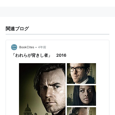
われらが背きし者
（2016） 監督
マスターズ・オブ・セックス
（シーズン3）（2015）
＜TV＞ 監督
関連ブログ
パレーズ・エンド
（2012）＜TVM＞ 監督
ボードウォーク・エンパイア2 欲望の街
（2011）＜
TV＞ 監督
•
BookCites
4年前
ナニー・マクフィーと空飛ぶ子ブタ
（2010） 監督
「われらが背きし者」 2016
ジェネレーション・キル 兵士たちのイラク戦争
（2008）＜TV＞ 監督
ジェイン・エア
（2006）＜TVM＞ 監督
ブリーク・ハウス
（2005）＜TV＞ 監督