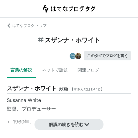
はてなブログ トップ
スザンナ・ホワイト
このタグでブログを書く
言葉の解説
ネットで話題
関連ブログ
スザンナ・ホワイト
(
映画
)
【
すざんなほわいと
】
Susanna White
監督、プロデューサー
1960年、イギリス生まれ
解説の続きを読む
主な作品