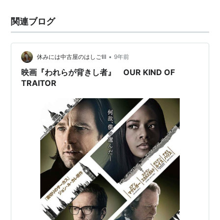
うに派手に娘の誕生日パーティーを開いたりしていて強
関連ブログ
心臓だ。だがそうやって普段通りの姿を見せ…
•
休みには中古屋のはしごⅢ
9年前
映画『われらが背きし者』 OUR KIND OF
TRAITOR