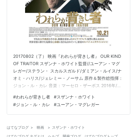
20170802（了） 映画『われらが背きし者』 OUR KIND
OF TRAITOR スザンナ・ホワイト監督//ユーアン・マグ
レガー/ステラン・ スカルスガルド/ダミアン・ルイス/ナ
オミ・ハリス/ジェレミー・ノーサム 原作＆製作総指揮：
ジョン・ル・カレ 音楽：マーセロ・ザーボス 2016年/英
映/109分/DVDﾚﾝﾀﾙ ＜★★★＞ 去年10月の新聞（全面広
#
われらが背きし者
#
スザンナ・ホワイト
告）からつまんでみると・・・ ル・カレは金融の「グロ
#
ジョン・ル・カレ
#
ユーアン・マグレガー
ーバリゼーション」という新たな敵を鉱脈とし・・・ ロ
シアン・マフィアの資金洗浄を英国で行うというやり
口。大きなお金な らマフィアのお金でも善となり、政治
はてなブログ
>
映画
>
スザンナ・ホワイト
家もMI6も利権のために法的な是…
はてなブログ タグとは
ヘルプ
開発ブログ
はてなブログトップ