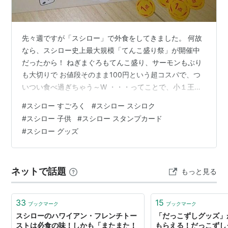
先々週ですが「スシロー」で外食をしてきました。 何故
なら、スシロー史上最大規模「てんこ盛り祭」が開催中
だったから！ ねぎまぐろもてんこ盛り、サーモンもぶり
も大切りで お値段そのまま100円という超コスパで、つ
いつい食べ過ぎちゃう～W ・・・ってことで、小１王子
が作ってくれましたよ。 3,000円上限の皿数記録表を
#
スシロー すごろく
#
スシロー スシロク
（笑）。 １皿食べるごとにチェックしてくれたのです
#
スシロー 子供
#
スシロー スタンプカード
が、 あっという間に上限超えちゃいました(#^^#) 美味し
#
スシロー グッズ
くいただいたあとのお楽しみですが、 スシローでは小学
生以下の子供限定でスタンプカードがあるのをご存じで
すか？ スタンプカードキャンペーン | ゴー！ゴー！キッ
ネットで話題
もっと見る
ズ プロジェクト …
33
15
ブックマーク
ブックマーク
スシローのハワイアン・フレンチトー
「だっこずしグッズ」
ストは必食の味！しかも「またまた！
もらえる！だっこずし