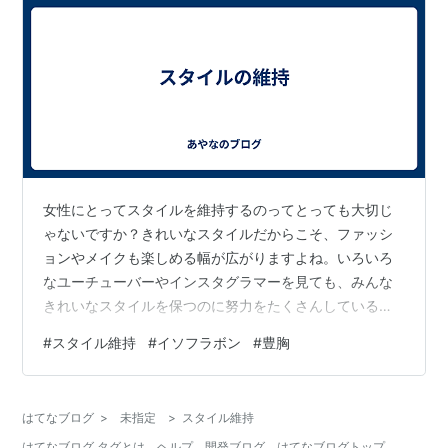
女性にとってスタイルを維持するのってとっても大切じ
ゃないですか？きれいなスタイルだからこそ、ファッシ
ョンやメイクも楽しめる幅が広がりますよね。いろいろ
なユーチューバーやインスタグラマーを見ても、みんな
きれいなスタイルを保つのに努力をたくさんしているの
を感じます。 私もエステティシャンという仕事をしてい
#
スタイル維持
#
イソフラボン
#
豊胸
るので、スタイルにはこだわりたいと思っています。食
事は野菜とタンパク質を多めに食べるようにしたり、食
べる順番をこだわり血糖値を上げないようにしたりして
はてなブログ
>
未指定
>
スタイル維持
います。 運動も休みの日にはするようになりました。ジ
はてなブログ タグとは
ヘルプ
開発ブログ
はてなブログトップ