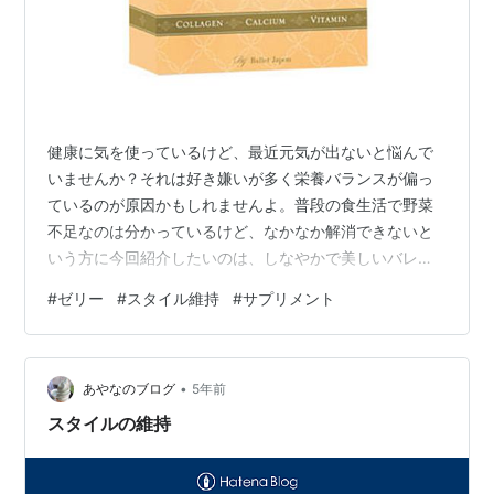
健康に気を使っているけど、最近元気が出ないと悩んで
いませんか？それは好き嫌いが多く栄養バランスが偏っ
ているのが原因かもしれませんよ。普段の食生活で野菜
不足なのは分かっているけど、なかなか解消できないと
いう方に今回紹介したいのは、しなやかで美しいバレリ
ーナ＆ダンサーのための栄養補助食品【バレエ・ジュ
#
ゼリー
#
スタイル維持
#
サプリメント
レ】です。バレリーナのためのサプリメント【バレエ・
ジュレ】 体型維持やダイエットのため、たくさん食べる
ことの出来ないバレリーナの方々。毎日長時間の練習を
•
行うには十分な栄養を取らないといけないのですが、練
あやなのブログ
5年前
習の時に食べると体が重くて動きにくくなることもしば
スタイルの維持
しば・・・。大切な時期のバレリーナやダンサーのた
め…