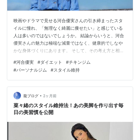
映画やドラマで見せる河合優実さんの引き締まったスタ
イルに憧れ、「無理なく綺麗に痩せたい」と感じている
人は多いのではないでしょうか。 結論からいうと、河合
優実さんの魅力は極端な減量ではなく、健康的でしなや
かな身体づくりにあります。 そして、その考え方と相性
が良いのが初心者向けパーソナルジムとして人気を集め
#
河合優実
#
ダイエット
#
チキンジム
ているチキンジムです。 厳しい食事制限や過度な運動で
#
パーソナルジム
#
スタイル維持
は一時的に痩せても長続きしません。 特にダイエット初
心者の場合、正しい食事管理と継続できる運動習慣を身
につけることが何より重要です。 この記事では、河合優
実さんのスタイルが支持される理由を紐解きながら、初
•
龍ブログ
2ヶ月前
心者でも安心して始められるチキンジムの特…
菜々緒のスタイル維持法！あの美脚を作り出す毎
日の美習慣を公開