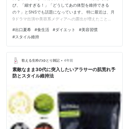
び、「細すぎる！」「どうしてあの体型を維持できる
の？」とSNSでも話題になっています。 特に最近は、月
9ドラマ出演や美容系メディアへの露出が増えたこと
で、“憧れ体型の若手女優”として注目度が急上昇していま
#
出口夏希
#
食生活
#
ダイエット
#
美容習慣
す。 しかし一方で、「過度なダイエットをしている
#
スタイル維持
の？」「食べていないのでは？」と気になる人も多いよ
うです。 そこで本記事では、出口夏希さんの食生活やス
タイル維持法を徹底分析。 単なる憶測ではなく、本人の
雰囲気や発言、芸能界で求められる美容意識などを踏ま
•
歌える生粋のゆとり雑記
4年前
えながら、“なぜ細いのか”を深掘りしていきま…
素敵なまま30代に突入したいアラサーの肌荒れ予
防とスタイル維持法