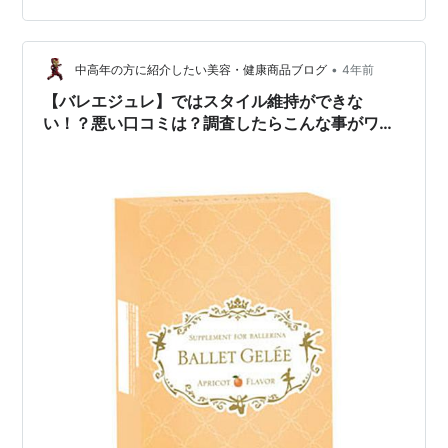
た。 「誰にでも起こりうることだから」 と受け入れつつ
も 「少しでも遅らせることができるなら」 と希望をもっ
て自分のメンテナンスを日々行っております。 外側から
•
中高年の方に紹介したい美容・健康商品ブログ
4年前
のケアばかり…
【バレエジュレ】ではスタイル維持ができな
い！？悪い口コミは？調査したらこんな事がワカ
ッタ！