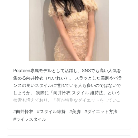
Popteen専属モデルとして活躍し、SNSでも高い人気を
集める向井怜衣（れいれい）。 スラッとした美脚やバラ
ンスの良いスタイルに憧れている人も多いのではないで
しょうか。 実際に「向井怜衣 スタイル 維持法」という
検索も増えており、「何か特別なダイエットをしている
の？」 「脚が細い理由は？」と気になっている人が少な
#
向井怜衣
#
スタイル維持
#
美脚
#
ダイエット方法
くありません。 結論からいうと、向井怜衣さんのスタイ
#
ライフスタイル
ルの魅力は、極端なダイエットというよりも、日頃から
の体型管理や姿勢、美容意識の積み重ねにあると考えら
れます。 モデル活動やダンス経験による体の使い方も大