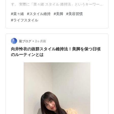
す。 実際に「菜々緒 スタイル 維持法」というキーワー
ドで検索する人は多く、美容やダイエットに関心のある
#
菜々緒
#
スタイル維持
#
美脚
#
美容習慣
女性から高い注目を集めています。 結論からいうと、
#
ライフスタイル
菜々緒さんのスタイルは特別な才能だけで作られている
わけではありません。 日頃の食事管理や運動習慣、むく
み対策、姿勢への意識などを長年積み重ねていることが
大きな理由です。 もちろん誰もが同じ体型になれるわけ
•
龍ブログ
2ヶ月前
ではありませんが、美脚づくりや体型維持の…
向井怜衣の抜群スタイル維持法！美脚を保つ日頃
のルーティンとは