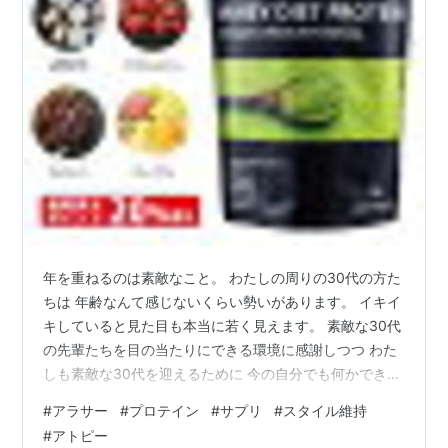
年を重ねるのは素敵なこと。 わたしの周りの30代の方た
ちは 年齢なんて感じないくらい勢いがあります。 イキイ
キしていると見た目も本当に若く見えます。 素敵な30代
の先輩たちを目の当たりにできる環境に感謝しつつ わた
しも素敵な30代を迎えるために 今の自分でも何かできる
ことはあるのか。 とはいっても 階段がつらくなってきた
#
アラサー
#
プロテイン
#
サプリ
#
スタイル維持
り 表情じわが出てきたり ちょっとプニっとしてきたり
#
アトピー
明らかに今までとは違う部分が 徐々に顔を出してきまし