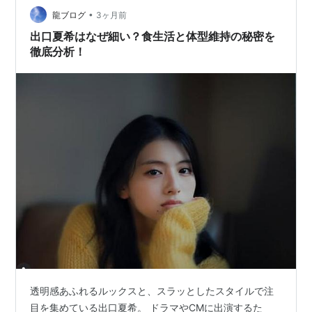
きく影響しているでしょう。 この記事では、向井怜衣さ
•
龍ブログ
3ヶ月前
んのスタイルが注目される理由…
出口夏希はなぜ細い？食生活と体型維持の秘密を
徹底分析！
透明感あふれるルックスと、スラッとしたスタイルで注
目を集めている出口夏希。 ドラマやCMに出演するた