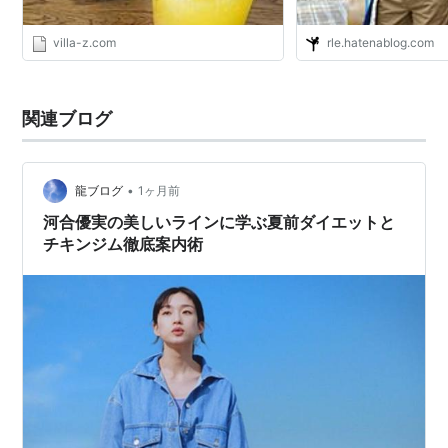
villa-z.com
rle.hatenablog.com
関連ブログ
•
龍ブログ
1ヶ月前
河合優実の美しいラインに学ぶ夏前ダイエットと
チキンジム徹底案内術