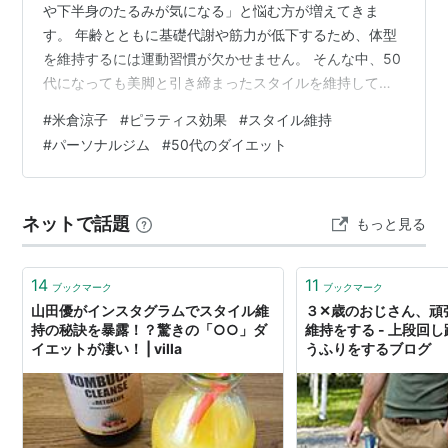
や下半身のたるみが気になる」と悩む方が増えてきま
す。 年齢とともに基礎代謝や筋力が低下するため、体型
を維持するには運動習慣が欠かせません。 そんな中、50
代になっても美脚と引き締まったスタイルを維持してい
る米倉涼子さんのピラティスやジムでのトレーニングに
#
米倉涼子
#
ピラティス効果
#
スタイル維持
注目が集まっています。 結論から言えば、米倉涼子さん
#
パーソナルジム
#
50代のダイエット
は体づくりへの意識が高く、ピラティスやトレーニング
を生活の一部として取り入れていることが知られていま
す。 ただし、現在通っているジムや詳しいメニューにつ
ネットで話題
もっと見る
いては公式にすべて公表されているわけではありませ
ん。 この記事では、米倉涼子さんのボディ…
14
11
ブックマーク
ブックマーク
山田優がインスタグラムでスタイル維
３✕歳のおじさん、頑
持の秘訣を暴露！？驚きの「○○」ダ
維持をする - 上段回
イエットが凄い！ | villa
うふりをするブログ