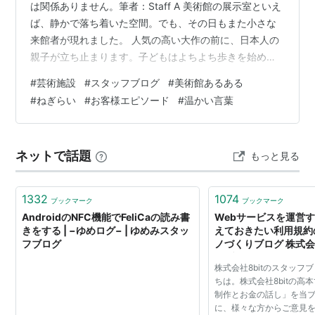
は関係ありません。筆者：Staff A 美術館の展示室といえ
ば、静かで落ち着いた空間。でも、その日もまた小さな
来館者が現れました。 人気の高い大作の前に、日本人の
親子が立ち止まります。子どもはよちよち歩きを始め、
周囲をあちこち探索。作品に近づきすぎれば危険なの
#
芸術施設
#
スタッフブログ
#
美術館あるある
で、親御さんに「手をつないでいただけますか」とお願
#
ねぎらい
#
お客様エピソード
#
温かい言葉
いしました。 最初はしっかりと手をつないでいたのです
が、子どもはだんだん大胆になり、つないだ手を払いの
け始めます。親御さんも抱き上げようと努力しますが、
ネットで話題
もっと見る
子どもはぐずり始め、やがて展示室に響き渡る大きな泣
き声に。結局、その親子は展示室の外へ…
1332
1074
ブックマーク
ブックマーク
AndroidのNFC機能でFeliCaの読み書
Webサービスを運営
きをする | −ゆめログ− | ゆめみスタッ
えておきたい利用規約の
フブログ
ノづくりブログ 株式会
フブログです
株式会社8bitのスタッフ
ちは。株式会社8bitの高本
制作とお金の話し」を当
に、様々な方からご意見