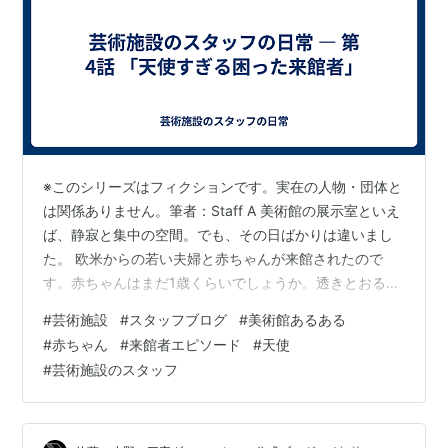
※このシリーズはフィクションです。実在の人物・団体と
は関係ありません。筆者：Staff A 美術館の展示室といえ
ば、静寂と集中の空間。でも、その日ばかりは違いまし
た。 欧米からの若い夫婦と赤ちゃんが来館されたので
す。赤ちゃんはまだ1歳くらいでしょうか。透きとおるよ
うな肌に、ふわふわと光をまとったような金髪の巻き
#
芸術施設
#
スタッフブログ
#
美術館あるある
毛。澄んだ瞳で笑う姿は、まるで天使が舞い降りたかの
#
赤ちゃん
#
来館者エピソード
#
天使
ような可愛らしさ。ご機嫌でニコニコ、声をあげてはキ
#
芸術施設のスタッフ
ャラキャラと弾むように笑っています。 お父さんとお母
さんは交代で作品を鑑賞しながら、赤ちゃんをスツール
に座らせたり、抱っこしたり。ところが赤ちゃんは大冒