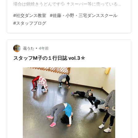
場合は鍋焼きうどんです💦 ↑スーパー等に売っている、
こんな感じのです。 何もできない時は、飲むゼリーとポ
#
社交ダンス教室
#
佐藤・小野・三宅ダンススクール
カリです😅 昔、看護学校で学んでわかりましたが、風邪
#
スタッフブログ
等で 具合悪くて食べたくない時には、無理して 食べなく
て良いということです。 自分の祖父母の、時代なのか
な？ 「食べなきゃダメだよ！」的な雰囲気が あったよう
な気がします💦 食欲は、風邪のウイルスが死滅すれば自
•
花うた
4年前
然に 回復す…
スタッフM子の１行日誌 vol.3☆