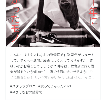
こんにちは！やましなおの整骨院です😊 新年がスタート
して、早くも一週間が経過しようとしておりますが、皆
様いかがお過ごしでしょうか？ 昨今は、飲食店に行く機
会が減るという傾向から、家で快適に過ごせるようにモ
ノに投資した！ という方も多いかもしれません。 そこで
今回は、やましなおの整骨院スタッフが２０２１年に買
#
スタッフブログ
#
買ってよかった2021
って良かったモノ３選をご紹介していこうと思います✨
#
やましなおの整骨院
やましなおの整骨院スタッフは、２０２１年にどんな素
晴らしい商品を購入したのか？ 気になる方は、ぜひ最後
までご覧ください。 ◯安田の買って良かったモノ 私が