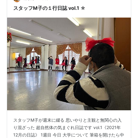
く…
スタッフM子の１行日誌 vol.1 ☆
スタッフM子が週末に綴る 思いやりと主観と無関心の入
り混ざった 超自然体の気まぐれ日誌です vol.1《2021年
12月の日誌》 1週目 今日 大学について 筆箱を開けたら中