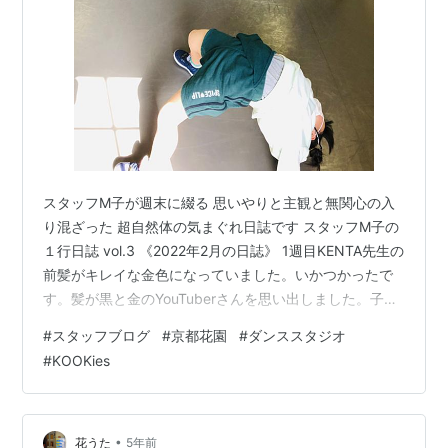
スタッフM子が週末に綴る 思いやりと主観と無関心の入
り混ざった 超自然体の気まぐれ日誌です スタッフM子の
１行日誌 vol.3 《2022年2月の日誌》 1週目KENTA先生の
前髪がキレイな金色になっていました。いかつかったで
す。髪が黒と金のYouTuberさんを思い出しました。子ど
もが カメラやZOOMでテンションが上がる現象に 名前が
#
スタッフブログ
#
京都花園
#
ダンススタジオ
ついているのか、ちょっと気になりました。 2週目深夜
#
KOOKies
に1人しかいないリビングでブリッジしていたら お父さん
がドアを開けて 私を見た瞬間にそっとドアを閉じて自分
の部屋に帰っていきました。自宅待機でしばらく
KOOKiesに来れなかった人が復活して来てくれると嬉し
•
花うた
5年前