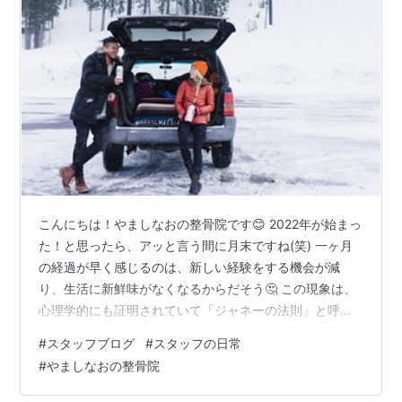
こんにちは！やましなおの整骨院です😊 2022年が始まっ
た！と思ったら、アッと言う間に月末ですね(笑) 一ヶ月
の経過が早く感じるのは、新しい経験をする機会が減
り、生活に新鮮味がなくなるからだそう🤔 この現象は、
心理学的にも証明されていて「ジャネーの法則」と呼ん
だりします。 ということで、有意義な時間を過ごすため
#
スタッフブログ
#
スタッフの日常
にも、今年はできるだけ多くのチャレンジをしていけた
#
やましなおの整骨院
らいいなぁー なんて、考えています(笑) さて、今回は
2022年一発目のスタッフブログ！ やましなおの整骨院ス