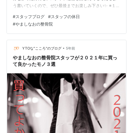
う書いていくので、ぜひ最後までお楽しみ下さい✨ ※１２
月号では１１月の休日の様子をお届けいたします。 ○安
#
スタッフブログ
#
スタッフの休日
田の休日【ＵＦＯキャッチャーで全集中！】 休日に所用
#
やましなおの整骨院
があって近くのイオンモールさんへ行こうと準備をして
いると、なぜか一緒に甥っ子が付いてきました。 もちろ
ん、荷物を持ってくれるわけではなく、狙いはゲームセ
ンターにあるようです(笑) イオンモールさんのゲームセ
•
YTOな"こころ"のブログ
5年前
ンターは非常に大きいので、子供に…
やましなおの整骨院スタッフが２０２１年に買っ
て良かったモノ３選