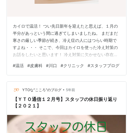
カイロで温活！ つい先日新年を迎えたと思えば、１月の
半分があっという間に過ぎてしまいましたね。 まだまだ
寒さの厳しい季節が続き、冷え症の人にはつらい時期で
すよね・・・ そこで、今回はカイロを使った冷え対策の
お話をしたいと思います！ 冷え対策に欠かせない存在と
もいえるカイロですが、皆様は身体のどこに貼っていま
#
温活
#
皮膚科
#
川口
#
クリニック
#
スタッフブログ
すか？ おなかや背中、つま先など人によって様々かと思
いますが、実は適切な場所に貼ることにより効率的に身
体を温めることができるのはご存じでしょうか。 おすす
•
めのツボをいくつか紹介しますね。 １つ目は、左右の肩
YTOな"こころ"のブログ
5年前
甲骨の間です。ここには風門と呼ばれるツボがありここ
【ＹＴＯ通信１２月号】スタッフの休日振り返り
を温めることにより身体のこわばりがほ…
【２０２１】