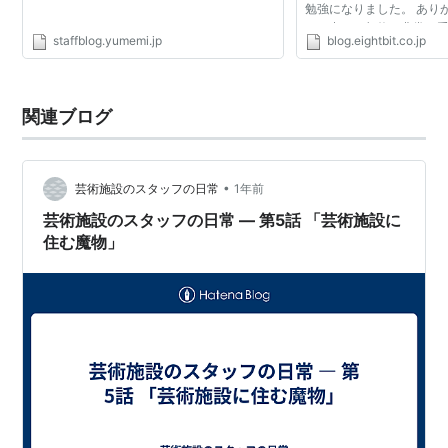
勉強になりました。 あり
その中で、契約も非常に
staffblog.yumemi.jp
blog.eightbit.co.jp
意見をいただきました。 
りでクライアント...
関連ブログ
•
芸術施設のスタッフの日常
1年前
芸術施設のスタッフの日常 — 第5話 「芸術施設に
住む魔物」