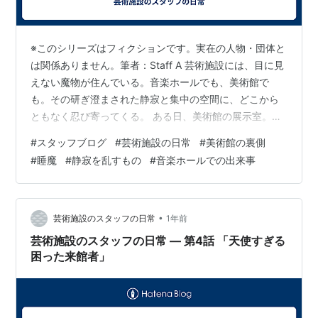
※このシリーズはフィクションです。実在の人物・団体と
は関係ありません。筆者：Staff A 芸術施設には、目に見
えない魔物が住んでいる。音楽ホールでも、美術館で
も。その研ぎ澄まされた静寂と集中の空間に、どこから
ともなく忍び寄ってくる。 ある日、美術館の展示室。静
かな空気が流れ、作品に向き合う人は数名。スツールに
#
スタッフブログ
#
芸術施設の日常
#
美術館の裏側
腰掛け、目を閉じている壮年の男性が一人。深く思索に
#
睡魔
#
静寂を乱すもの
#
音楽ホールでの出来事
ふけっているのかと思った、次の瞬間—— ぐ…ぅぅぅ…
ぐぅ… 低く、奇妙な振動音。最初はどこから響くのか分
からなかった。しかし近づくと、その正体が見えてく
る。 そう、それは鼾（いびき）。眠気をあやつり音もな
•
芸術施設のスタッフの日常
1年前
く憑依する。静謐な展示室を舞台に…
芸術施設のスタッフの日常 — 第4話 「天使すぎる
困った来館者」