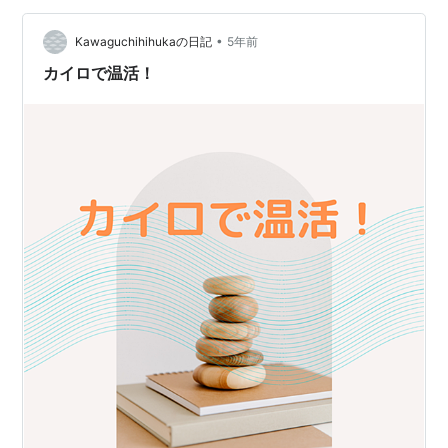
タッフの日常をお届けいたします✨ 1月の日常の一面をぜ
ひお楽しみ下さい。 ◯安田の日常【自然散策で気分転
•
Kawaguchihihukaの日記
5年前
換】 たまには、有酸素運…
カイロで温活！