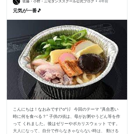
険を始めてしまいました。 スツールの…
•
佐藤・小野・三宅ダンススクール公式ブログ
4年前
元気が一番🎵
こんにちは！なおみです(^o^)丿 今回のテーマ ”具合悪い
時に何を食べる？” 子供の頃は、母がお粥やうどん等を作
って くれました。後はゼリーやポカリスウェット です。
大人になって、自分で作らなきゃならない時は、 動ける