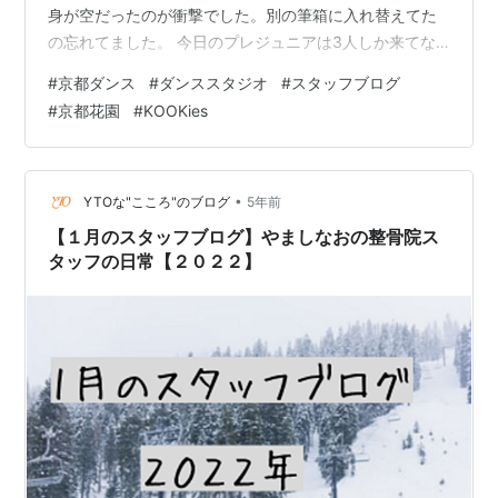
身が空だったのが衝撃でした。別の筆箱に入れ替えてた
の忘れてました。 今日のプレジュニアは3人しか来てな
かったけど3人とも集中して頑張っていました。 2週目 先
#
京都ダンス
#
ダンススタジオ
#
スタッフブログ
週より先生の髪が紫がかってる気がします 小さい子がた
#
京都花園
#
KOOKies
くさんいるのにみんな集中して静かにできるのがすごい
と思いました。 3週目 今日もいつも通り全員スタイルが
良すぎるので私も運動しないとヤバイなって危機感を抱
きました。HIPHOPめっちゃかっこよかったです。 雪が
•
YTOな"こころ"のブログ
5年前
降って…
【１月のスタッフブログ】やましなおの整骨院ス
タッフの日常【２０２２】