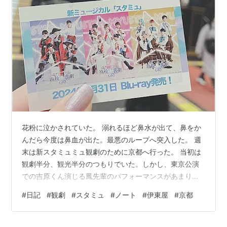
編集：黒澤雅之
音響監督：明田川仁
音楽：Ken Arai
音楽制作：NBCユニバーサル・エンターテイメント
ジャパン
音楽プロデューサー：藤平直孝
エグゼクティブプロデューサー：臼井久人
プロデューサー：杉本美佳
アニメーションプロデューサー：丸亮二
花粉に泣かされていた。 溺れるほど鼻水が出て、鼻をか
アニメーション制作：C-Station
んだら今度は鼻血が出た。最悪のループへ突入した。 週
製作：スタミュ製作委員会
末は新スタミュミュ観劇のために京都へ行った。 当初は
観劇半分、観光半分のつもりでいた。しかし、東京公演
キャスト
での吉原くん演じる鳳先輩のパフォーマンスがあまりに
も良すぎたので、どうしても我慢できなくなってチケッ
星
谷悠
太：花江夏樹
#
日記
#
観劇
#
スタミュ
#
ノート
#
伊東屋
#
京都
トを買い足ししてしまった。 結果、丸１日京都駅で過ご
那
雪
透：小野賢章
しただけになったが、とても楽しかった。 以下、今週の
月
皇海
斗：ランズベリー・アーサー
日記。 2024.01.29.mon 2024.01.30.tue