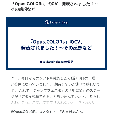
柊
宗
厳：島田敏
『Opus.COLORs』のCV、発表されました！～
その感想など
第2期より登場
揚
羽
陸：島崎信長
蜂
矢
聡：高梨謙吾
北
原
廉：梅原裕一郎
南
條
聖：武内駿輔
双
葉大
河：保志総一朗
早
乙女
律：置鮎龍太郎
魚
住朝
喜：森川智之
昨日、今日からのシフトを確認したら(遅)18日の日曜日
主題歌
が公休になっていました。 期待していた通りで嬉しいで
す。 これで『ジャンプフェスタ』の『地獄楽』のステー
第1期
ジがリアタイ視聴できる、と思い込んでいたら。 見られ
オープニングテーマ「DREAMER」
んわ。これ、スマホでアプリ入れないと、見られない感
じか。 見られんわ。スマホすら持ってない時点で、私、
作詞：Satomi / 作曲・編曲：中山聡 / 歌：Gero
#
Opus.COLORs
#
スタミュ
#
内田雄馬さん