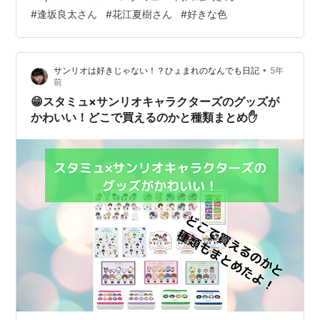
論外やったわ(ちーん) くっふ・・・し、仕方ない。 当日
エンディングテーマ「星瞬COUNTDOWN」
#
逢坂良太さん
#
花江夏樹さん
#
好きな色
はツイッターで、皆さんの反応を追いかけたいと思いま
作詞：くまのきよみ / 作曲・編曲：井内舞子
す。 かっは(無念) そんなこんなで本題です。 冬アニメは
歌：team鳳（星谷悠太（花江夏樹）、那雪透（小野
勿論ですが、来年放送予定のアニメも非常に充実してい
•
サンリオは好きじゃない！？ひょまれのなんでも日記
5年
賢章）、月皇海斗（ランズベリー・アーサー）、天
ますね。 楽しみ、楽しみ。 今回はそんな、来年放送予定
前
花寺翔（細谷佳正）、空閑愁（前野智昭））
のアニメ作品の話題で…
😁スタミュ×サンリオキャラクターズのグッズが
かわいい！どこで買えるのかと種類まとめ✋
第2期
オープニングテーマ「SHOW MUST GO ON!!」
作詞：六ツ見純代 / 作曲：halyosy / 編曲：中山聡 /
歌：Fourpe（浦島坂田船）
エンディングテーマ 「Gift」
作詞：くまのきよみ / 作曲・編曲：井内舞子 / 歌：
team鳳
リスト::アニメ作品//タイトル/さ行
|
リスト::アニメ作
品//2015年
|
リスト::アニメ作品//2017年