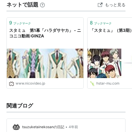
ネットで話題
もっと見る
天
花寺
翔：細谷佳正
2024.01.31.wed 2024.02.01.thu 2024.02.02.fri
2024.02.03.sat ノ…
空
閑
愁：前野智昭
9
辰
己琉
唯：岡本信彦
8
ブックマーク
ブックマーク
スタミュ 第1幕「ハラダサヤカ」 ‐ ニ
「スタミュ」（第3期
申
渡栄
吾：内田雄馬
コニコ動画:GINZA
戌
峰誠士
郎：興津和幸
虎
石和
泉：KENN
卯
川
晶：松岡禎丞
鳳
樹
：諏訪部順一
柊
翼
：平川大輔
暁
鏡
司：森久保祥太郎
www.nicovideo.jp
hstar-mu.com
楳＝ク
リスチアン＝リオ
ン：鳥海浩輔
漣
朔
也：羽多野渉
関連ブログ
月
皇遥
人：子安武人
那
雪ゆう
き：阿澄佳奈
那
雪つむ
ぎ：金元寿子
•
tsuzuketainekosanの日記
4年前