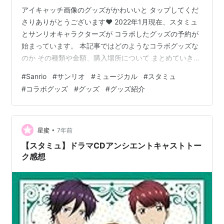
アイキャッチ画像のグッズがかわいいと タップしてくだ
さりありがとうございます❤️ 2022年1月現在、スタミュ
とサンリオキャラクターズが コラボしたグッズの予約が
始まっています。 本記事ではどのようなコラボグッズな
のか その種類や金額、購入場所について まとめていきま
す😉💗 このブログでは、サンリオに関する出来事やグッ
#
Sanrio
#
サンリオ
#
ミュージカル
#
スタミュ
ズをまとめているので よかったら他の記事も見てみてく
#
コラボグッズ
#
グッズ
#
グッズ紹介
ださい！ まだまだにわかのレベルなので、 軽くサンリオ
が好きな方も安心してみていただけるのではないかと思
います。 この記事は 🔶サンリオは知ってるけどスタミュ
って何？ 🔶スタミュとサンリオキャラクターズのコラボ
•
星蜜
7年前
グッズってどんなの…
【スタミュ】ドラマCDアンシエントキャストトー
ク感想