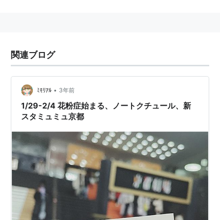
第2期は2017年4月から6月までTOKYO MX、KBS京都、
サンテレビ、BS11、AT-Xにて放送された。全12話。
2019年に第3期が放送予定。
関連ブログ
スタッフ
企画・原案：ひなた凛
•
ﾐﾓﾘｱﾙ
3年前
監督：多田俊介
1/29-2/4 花粉症始まる、ノートクチュール、新
シリーズ構成：ハラダサヤカ
スタミュミュ京都
キャラクターデザイン：渡邉亜彩美
美術監督：前田実
色彩設計：津守裕子
色彩設計補：中平香織
撮影監督：堀内美咲、田中博章
3DCG：平川典史
デジタルワークス：C-Station Digital