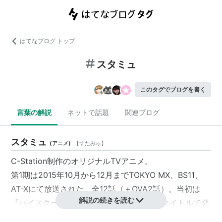
はてなブログ トップ
スタミュ
このタグでブログを書く
言葉の解説
ネットで話題
関連ブログ
スタミュ
(
アニメ
)
【
すたみゅ
】
C-Station制作のオリジナルTVアニメ。
第1期は2015年10月から12月までTOKYO MX、BS11、
AT-Xにて放送された。全12話（＋OVA2話）。当初は
解説の続きを読む
『ハイスクールスター・ミュージカル』のタイトルで発
表されていた。