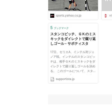
sports.yahoo.co.jp
vi
5
ブックマーク
スタンコビッチ、ＧＫのミス
キックをダイレクトで蹴り返
しゴール - サポティスタ
17日、セリエA、インテル対ジェ
ノア戦。インテルのスタンコビッ
チは、相手ＧＫのミスキックをダ
イレクトで蹴り返しゴールを決め
る。 このゴールについて、スタ
ンコビッチは「１０～１５年後に
supportista.jp
なっても、子供たちに聞かせられ
るゴールだ」と振り返っている。