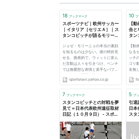
18
10
ブックマーク
ブ
スポーツナビ｜欧州サッカー
【動
｜イタリア［セリエＡ］｜ス
合と
タンコビッチが語るモリーニ
タン
ョの素顔（１／２）
ばこれ 
ジョゼ・モリーニョの本当の素顔
【動
を知るものは少ない。彼の時折見
なる
せる、挑発的で、ウィットに富ん
ッチ
だ言動は人々を引きつけ、ベンチ
ゴリ動
では無愛想な表情と派手なパフォ
名無
ーマンスで周囲を驚かす。モリー
2013/
sportsnavi.yahoo.co.jp
fo
ニョは過去に、ＦＣポルトを率い
ID:q
てチャンピオンズリーグを制覇、
https
チェルシーでは数々のタイトルを
h?v=
7
5
ブックマーク
ブ
獲得した。新天地のセリエＡ...
ドリ
スタンコビッチとの対戦を夢
引退
日本戦
見て＝日本代表欧州遠征取材
日本
ﾁ「 ｲﾝ.
日記（１０月９日） - スポー
スタ
ツナビ
送り
るも
ム