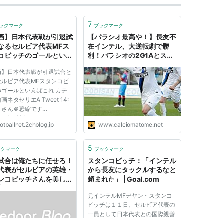
7
ックマーク
ブックマーク
画】日本代表戦が引退試
【パラシオ最高や！】長友不
なるセルビア代表MFス
在インテル、大逆転劇で勝
コビッチのゴールといえ
利！パラシオの2G1Aとスタ
: footballnet
ンコビッチの復活でカターニ
画】日本代表戦が引退試合と
アから白星（関連スレまと
セルビア代表MFスタンコビ
め）
のゴールといえばこれ カテ
画ネタセリエA Tweet 14:
しさん＠恐縮です
10/09(水) 11:35:36.94
otballnet.2chblog.jp
www.calciomatome.net
bWN3YBZ0
://www.youtube.com/watc
pw1RFeGTtdY スポンサー
5
ックマーク
ブックマーク
ンク 以下は「【サッカー】
試合は俺たちに任せろ！
スタンコビッチ：「インテル
で引退のｾﾙﾋﾞｱ代表ｽﾀﾝｺﾋﾞｯ
代表がセルビアの英雄・
から長友にタックルするなと
..
ンコビッチさんを美しく
頼まれた」 | Goal.com
出した件。 : スポーツ見
元インテルMFデヤン・スタンコ
の語る者〜フモフモコラ
ビッチは１１日、セルビア代表の
一員として日本代表との国際親善