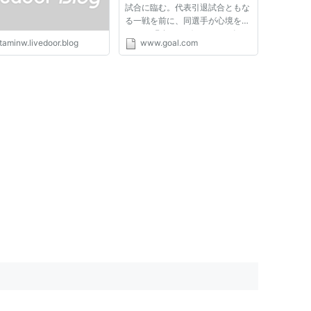
試合に臨む。代表引退試合ともな
る一戦を前に、同選手が心境を語
った。 現在、サボ・ミロセビッ
taminw.livedoor.blog
www.goal.com
チ氏と並ぶ通算１０２キャップを
誇るスタンコビッチ。昨季終了後
にインテルを退団した同選手は、
日本との試合に出場すること
で、...