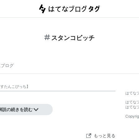
スタンコビッチ
連ブログ
【
すたんこびっち
】
はてな
はてな
はてな
解説の続きを読む
Copyrig
もっと見る