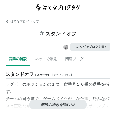
はてなブログ トップ
スタンドオフ
このタグでブログを書く
言葉の解説
ネットで話題
関連ブログ
スタンドオフ
(
スポーツ
)
【
すたんどおふ
】
ラグビーのポジションの１つ。背番号１０番の選手を指
す。
チームの司令塔で。ゲームメイクが主な仕事。巧みなパ
解説の続きを読む
スと正確なキックが要求される。さまざまなサインプレ
ーを指示し、バックスを操る。