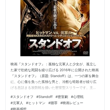
映画『スタンドオフ』：孤独な元軍人と少女が、孤立し
た家で壮絶な死闘を繰り広げる 2016年に公開された映画
『スタンドオフ』（原題: Standoff）は、一つの家を舞台
に、心に傷を負った孤独な男と、冷酷な暗殺者が繰り広
げる息詰まる攻防戦を描いた密室型スリラーです。主人
公カーター・グリーン（トーマス・ジェーン）は、自ら
#
スタンドオフ
#
Standoff
#
密室劇
#
心理戦
の不注意で最愛の我が子を失った悲しみから立ち直れ
#
元軍人
#
ヒットマン
#
贖罪
#
映画レビュー
ず、荒地に立つ一軒家で独り、失意の日々を送っていま
#
映画感想