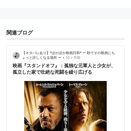
世界での表記はスタンドオフではなく、スクラムハーフ
と合わせてフライハーフ（Fly Half）であることが多
い。
世界的なスタンドオフとしてはジョニー・ウィルキンソ
関連ブログ
ン（イングランド代表）、フレデリック・ミシャラク
（フランス代表）が挙がる。
【ネタバレあり】*ぽかぽか映画日和* ー 秒でその映画にち
•
ょっと詳しくなる場所 ー
10ヶ月前
日本の名スタンドオフ
映画『スタンドオフ』：孤独な元軍人と少女が、
松尾雄治
（元新日鉄釜石）
孤立した家で壮絶な死闘を繰り広げる
平尾誠二
（元神戸製鋼）