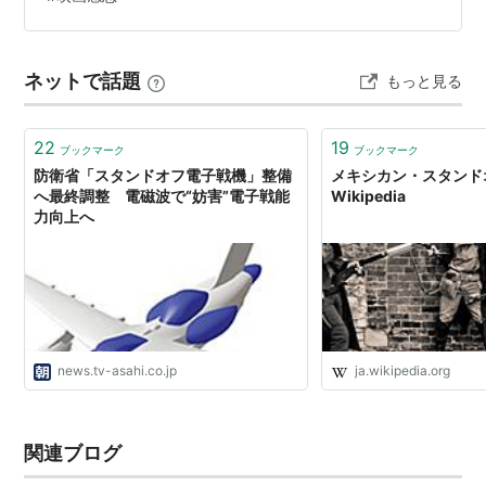
した。そんな彼の前に現れたのは、墓地で暗殺の現場を
目撃してしまった孤独な少女バード。彼女は、凶悪なヒ
ットマン（ローレンス・フィッシュバーン）に追われ、
ネットで話題
もっと見る
カーターの家に逃げ込んできます。元…
22
19
ブックマーク
ブックマーク
防衛省「スタンドオフ電子戦機」整備
メキシカン・スタンドオ
へ最終調整 電磁波で“妨害”電子戦能
Wikipedia
力向上へ
news.tv-asahi.co.jp
ja.wikipedia.org
関連ブログ