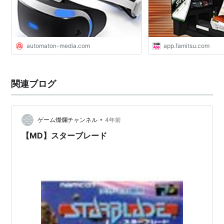
automaton-media.com
app.famitsu.com
関連ブログ
•
ゲーム燦爛チャンネル
4年前
【MD】スターブレード