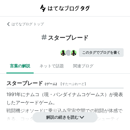
はてなブログ トップ
スターブレード
このタグでブログを書く
言葉の解説
ネットで話題
関連ブログ
スターブレード
(
ゲーム
)
【
すたーぶれーど
】
1991年にナムコ（現・バンダイナムコゲームス）が発表
したアーケードゲーム。
戦闘機ジオソードに乗り込み宇宙空間での戦闘が体感で
解説の続きを読む
きる、コックピット視点のフルポリゴン3Dシューティ
ングゲーム。