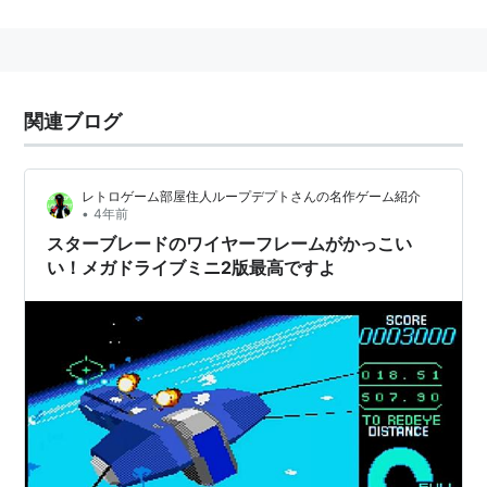
ジオソードはあらかじめ決められたルートを進む。プレ
イヤーは砲手として照準を操作し敵機を迎撃していくガ
ンシューティングとなっている。
関連ブログ
移植
メガCD
レトロゲーム部屋住人ループデプトさんの名作ゲーム紹介
3DO
•
4年前
プレイステーション
スターブレードのワイヤーフレームがかっこい
い！メガドライブミニ2版最高ですよ
プレイステーション2（「鉄拳5」に収録）
携帯電話