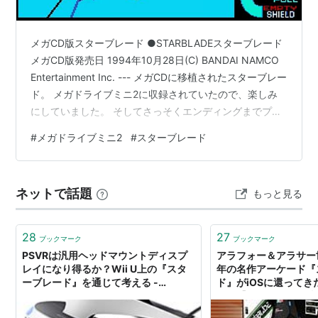
メガCD版スターブレード ●STARBLADEスターブレード
メガCD版発売日 1994年10月28日(C) BANDAI NAMCO
Entertainment Inc. --- メガCDに移植されたスターブレー
ド。 メガドライブミニ2に収録されていたので、楽しみ
にしていました。 そしてさっそくエンディングまでプレ
イ！ メガドライブというハード性能ゆえに、 敵機はワイ
#
メガドライブミニ2
#
スターブレード
ヤーフレームで表示されます。 当時これは劣化移植だと
言われていましたが、 今、逆に、めっちゃ良い移植だと
思いました。 僕はスターブレードが好きで、動画にも何
ネットで話題
もっと見る
本かアップしています。 PlayStationスターブレードα、
3DOスタ…
28
27
ブックマーク
ブックマーク
PSVRは汎用ヘッドマウントディスプ
アラフォー＆アラサー
レイになり得るか？Wii U上の『スタ
年の名作アーケード『
ーブレード』を通じて考える -
ド』がiOSに還ってきた
AUTOMATON
App【スマホゲーム