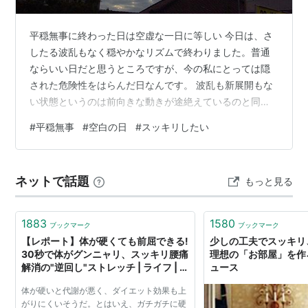
平穏無事に終わった日は空虚な一日に等しい 今日は、さ
したる波乱もなく穏やかなリズムで終わりました。普通
ならいい日だと思うところですが、今の私にとっては隠
された危険性をはらんだ日なんです。 波乱も新展開もな
い状態というのは前向きな動きが途絶えているのと同様
です。つまり、平穏無事な一日というのはモノゴトが停
#
平穏無事
#
空白の日
#
スッキリしたい
滞した日でしかないと私は考えているんです。 そんな平
穏無事な一日の終わりに感じていることは、空虚さと、
それを打ち消そうとする反発力だけ。今夜はモヤモヤと
ネットで話題
もっと見る
した気分のまま眠ることになりそうです。 まだ新しい一
週間が始まって二日目だというのに、私がもっとも避け
たいと思っている “空白の日” が突然やっ…
1883
1580
ブックマーク
ブックマーク
【レポート】体が硬くても前屈できる!
少しの工夫でスッキリ
30秒で体がグンニャリ、スッキリ腰痛
理想の「お部屋」を作ろ
解消の"逆回し"ストレッチ | ライフ | マ
ュース
イコミジャーナル
体が硬いと代謝が悪く、ダイエット効果も上
がりにくいそうだ。とはいえ、ガチガチに硬