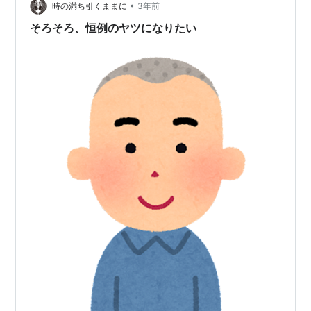
•
自分で占っても結局どれがいいのかわかんないし…。
時の満ち引くままに
3年前
で、信頼している占い師さんに頼りました。
そろそろ、恒例のヤツになりたい
coconala.com …