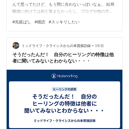
んて思ってたけど、もう間に合わないっぽいなぁ。 結局
離婚に向けては殆ど進まなかったし、ブログや他の方法
で少しは稼げるようになりたいと思ったけど、それもそ
#
先延ばし
#
積読
#
スッキリしたい
んなに甘くなかった。 家も片づけて軽やかになりたいけ
れど、それもカメの歩み。 「やらなければ」とか「やり
たい」と思っていることがグズグズで全然やれてないま
•
まです。 サッと思い浮かべるだけでもどんどん出てきま
ミッドライフ・クライシスからの本質探訪録
5年前
す。 離婚 お金の勉強 断捨離・捨て活 サブスク解約 スマ
そうだったんだ！ 自分のヒーリングの特徴は他
ホ契約見直し 犬の検査予約…
者に聞いてみないとわからない・・・