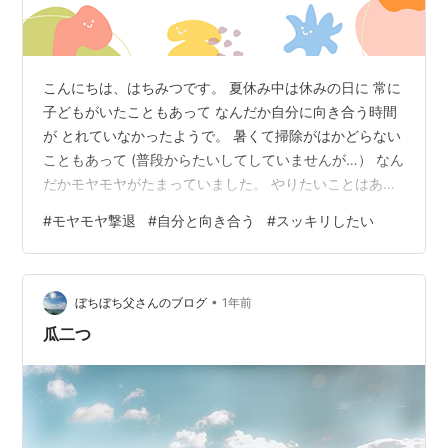
こんにちは、はちみつです。 夏休み中は休みの日に 常に
子どもがいたこともあって なんだか自分に向き合う時間
が とれていなかったようで。 暑くて掃除がはかどらない
こともあって (普段からたいしてしていませんが…） なん
だかモヤモヤがたまっていました。 やりたいことはある
のに 時間が足りない。 仕事で疲れてなにもやりたくな
#
モヤモヤ撃退
#
自分と向き合う
#
スッキリしたい
い。 そんな感じで。 ものを整理したい！ いらないもの
を捨てたい！ という気持ちに。 そんな心の声に応えて
服の引き出しを一部整理しました。 全部取り出して 広げ
•
てみて 今の自分に必要か まだ使えるものか ゴムは伸び
ぼちぼち父さんのブログ
1年前
ていないか 汚れはひどくないか ひとつひとつ見ながら
瓜二つ
たたみ直し…