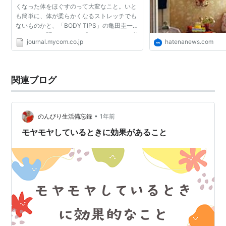
くなった体をほぐすのって大変なこと。いと
も簡単に、体が柔らかくなるストレッチでも
ないものかと、「BODY TIPS」の亀田圭一ト
レーナーに聞いてみた。「ありますよ。30秒
journal.mycom.co.jp
hatenanews.com
でグニャリとなります」とうれしい返事が。
早速スタジオを訪ね...
関連ブログ
•
のんびり生活備忘録
1年前
モヤモヤしているときに効果があること