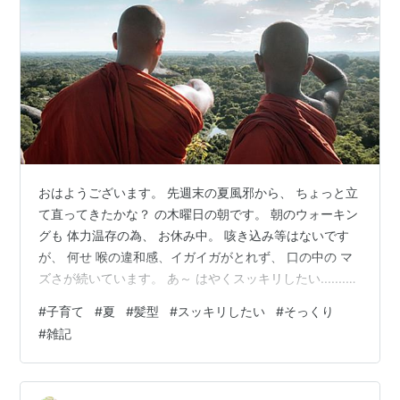
おはようございます。 先週末の夏風邪から、 ちょっと立
て直ってきたかな？ の木曜日の朝です。 朝のウォーキン
グも 体力温存の為、 お休み中。 咳き込み等はないです
が、 何せ 喉の違和感、イガイガがとれず、 口の中の マ
ズさが続いています。 あ～ はやくスッキリしたい.......
皆さんも くれぐれも体調管理には 気をつけて そんなこ
#
子育て
#
夏
#
髪型
#
スッキリしたい
#
そっくり
んなで 木曜日のブログ記事。 今日は イメチェンについ
#
雑記
てのお話を。 「ねぇ、お父さん」 「僕、坊主にしたい」
ある日の夕方、 三男君より、 突然の告白です。 中学1年
生で 何かと心身共に 変化出てくるお年頃。 見た目なん