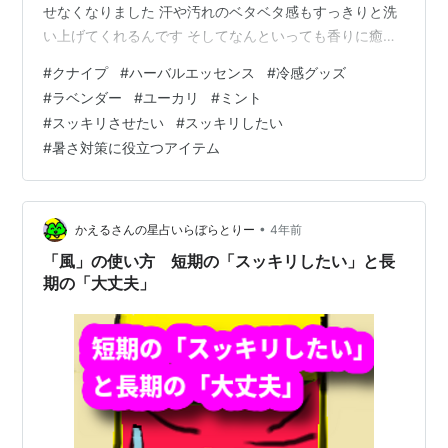
せなくなりました 汗や汚れのベタベタ感もすっきりと洗
い上げてくれるんです そしてなんといっても香りに癒さ
れます 気分がスッキリするいい香り 体感で天然オイルの
#
クナイプ
#
ハーバルエッセンス
#
冷感グッズ
パワーかな？！ と思ったほどです クナイプ製品に使用さ
#
ラベンダー
#
ユーカリ
#
ミント
れているハーブ(植物）を改めて見直しました クナイプの
#
スッキリさせたい
#
スッキリしたい
ハーブのページによると ミント ミントの成分メントール
#
暑さ対策に役立つアイテム
は頭や神経の働きを良くし、全身の代謝を盛んにさせ、
胃や肝臓の機能を促進させます。１日の始まりには最適
なハーブと言…
•
かえるさんの星占いらぼらとりー
4年前
「風」の使い方 短期の「スッキリしたい」と長
期の「大丈夫」