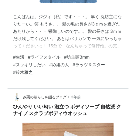
こんばんは。ジジィ（私）です・・・。 早く 丸坊主にな
りたーい。笑 もうさ。。 髪の毛の長さが3ｃｍを過ぎた
あたりから・・・ 鬱陶しいのです。。 髪の長さは 3ｍｍ
だけ残してください。 あとはバリカンで 一気にやっちゃ
ってくださいっ！ 15分で「なんちゃって修行僧」の完成
だよ～ん。笑 「なんちゃって修行僧」・・・ だからお経
#
生活
#
ライフスタイル
#
坊主頭3mm
を読まないで、CDのお経で誤魔化しても・・・許され
#
スッキリしたい
#
め組の人
#
ラッツ＆スター
る？苦笑 でも、ペット（ハムスター）のお葬式は、CDの
#
鈴木雅之
お経だった。 結構、有名な動物霊園だけど。 話しは戻っ
て。 私の場合はストレスが溜まると、髪が伸びる早さが
速くなります。※本当です。 髪が伸びると色々と気にな
るので・・・…
•
み栗の暮らしを綴るブログ
3年前
ひんやり いい匂い 泡立つ ボディソープ 自然派 ク
ナイプ スクラブボディウオッシュ