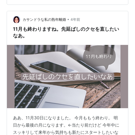
えば、論理的で頭の良いイメージ。天秤座は言語能力が
高いからそんな感じするね。 水瓶座も、本質を見抜く力
•
が強いよね。 「改善」「改革」が得意ですからね。とに
カサンドラな私の熟年離婚
4年前
かく変えたいんです。 双子座は優しい、って言うか人当
11月も終わりますね。先延ばしのクセを直したい
たりが良いかな。 そうですね、双子座は「風…
なあ。
ああ、11月30日になりました。 今月ももう終わり。 明
日から最後の月になります。←当たり前だけど 今年中に
スッキリして来年から気持ちも新たにスタートしたいな