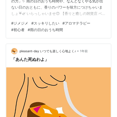
の力」✨ 雨の日のおうち時間や、なんとなくやる気が出
ない日のおともに、香りのパワーを味方につけちゃいま
しょ☔️🌿 いらっしゃいませ😊 【香りと癒しの雑貨店 ベ
ルガモット】へようこそ✨オーナーのあすか🍀です。 い
#
ジメジメ
#
スッキリしたい
#
アロマテラピー
つもお越し下さりありがとうございます！ エッセンシャ
#
初心者
#
雨の日のおうち時間
ルオイルには、気持ちを切り替えてくれたり、空気をク
リアに整えてくれたり、心と身体の“どよん”をスーッと流
してくれる不思議な魅力があります。 今回はその中で
も、気分をシャキッとリセットしてくれる「スッキリア
•
pleasant-day いつでも楽しく心地よく♪
1年前
ロマ」を3本ご紹介します。 🌞気…
「あんた死ぬわよ」