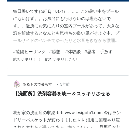
毎日暑いですねι(´Д｀υ)ｱﾂｨｰ。。。この暑い中をプール
にもいけず。。お風呂にも行けないのは堪らないで
す。。近所にお気に入りの室内プールがあって、大きな
窓を解放するとなんとも気持ちの良い風がそよぐ中、プ
ールサイドのベンチでゆったりと水音をきながら微睡む
のは毎年の至福のお約束だったのですが、今年はそれが
#
遠隔ヒーリング
#
感想,
#
体験談
#
思考 手放す
できません。 夏の風情を感じまくりたいのに花火も見に
#
スッキリ！！
#
スッキリしたい
行けない。。。そんな中ではありますが、私にはメディ
カルヒーリングがあるので、これで自分自身を癒しまく
って夏のストレスを払拭したいと思っています。 例によ
って毎日練習しているのですが、今朝の練習相手のMさ
•
あるもので暮らす
5年前
んからの感想を以下にUPしちゃいますね。…
【洗面所】洗剤容器を統一＆スッキリさせる