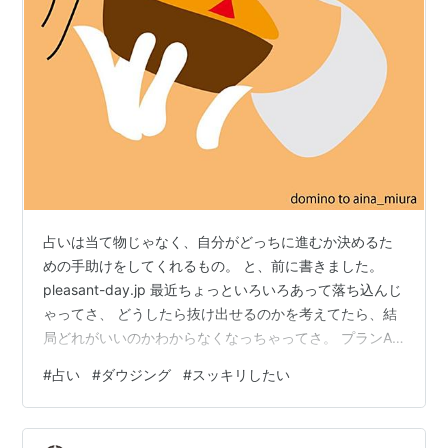
占いは当て物じゃなく、自分がどっちに進むか決めるた
めの手助けをしてくれるもの。 と、前に書きました。
pleasant-day.jp 最近ちょっといろいろあって落ち込んじ
ゃってさ、 どうしたら抜け出せるのかを考えてたら、結
局どれがいいのかわからなくなっちゃってさ。 プランA
だとコレはいいけどアレはだめだし、 プランBだとアレ
#
占い
#
ダウジング
#
スッキリしたい
はいいけど今度はコレがだめだし、 プランCっていう選
択肢もいっそある気がするし…。 で、モヤモヤしちゃっ
てもう寝るしかないんだけど起きても解決してないし、