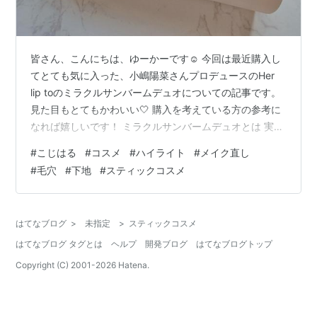
皆さん、こんにちは、ゆーかーです☺️ 今回は最近購入し
てとても気に入った、小嶋陽菜さんプロデュースのHer
lip toのミラクルサンバームデュオについての記事です。
見た目もとてもかわいい🤍 購入を考えている方の参考に
なれば嬉しいです！ ミラクルサンバームデュオとは 実際
に使ってみての感想。メイク直しに便利！ ミラクルサン
#
こじはる
#
コスメ
#
ハイライト
#
メイク直し
バームデュオとは 立体感を出すツヤのグロウ & 毛穴など
#
毛穴
#
下地
#
スティックコスメ
をカバーするマットのシルク のバームが1本になったステ
ィックです。 2種類のバームで肌の印象をグッと洗練さ
せることができる優秀なアイテム！ 私が何よりも気に入
はてなブログ
>
未指定
>
スティックコスメ
っているのはどちらもSPF35 PA++ で紫外線対策もで
はてなブログ タグとは
ヘルプ
開発ブログ
はてなブログトップ
き…
Copyright (C) 2001-
2026
Hatena.