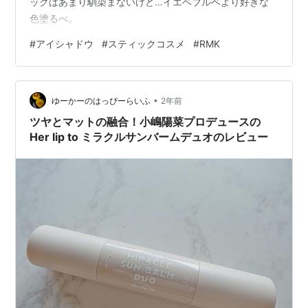
ックはあまり馴染まないけど…イエベブルベより好きな
色塗るべ。
#
アイシャドウ
#
スティックコスメ
#
RMK
•
ゆーかーのはっぴーらいふ
2年前
ツヤとマットの融合！小嶋陽菜プロデュースの
Her lip to ミラクルサンバームデュオのレビュー