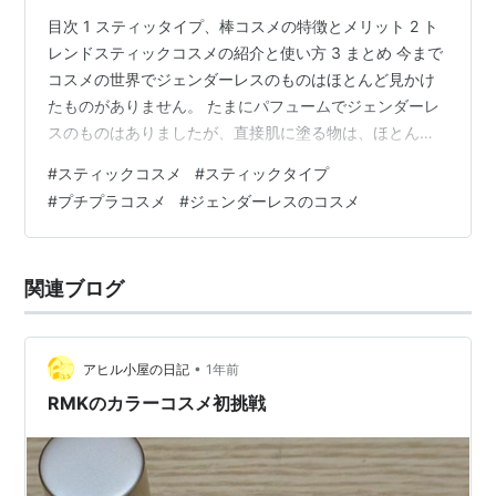
目次 1 スティッタイプ、棒コスメの特徴とメリット 2 ト
レンドスティックコスメの紹介と使い方 3 まとめ 今まで
コスメの世界でジェンダーレスのものはほとんど見かけ
たものがありません。 たまにパフュームでジェンダーレ
スのものはありましたが、直接肌に塗る物は、ほとんど
見かけたことがありません。 最近は顔に塗るジェンダー
#
スティックコスメ
#
スティックタイプ
レスのコスメが人気があるようです。 時代は変わったな
#
プチプラコスメ
#
ジェンダーレスのコスメ
と感じますね。男性が化粧するだけでも驚きです。 デパ
コスのように少し値段がはるものから、プチプラのコス
メまで発売されているのがスティックコスメ、いわゆ
関連ブログ
る“棒コスメ”です。 今回は、様々な種類のスティックコ
スメについて調べて見ました…
•
アヒル小屋の日記
1年前
RMKのカラーコスメ初挑戦