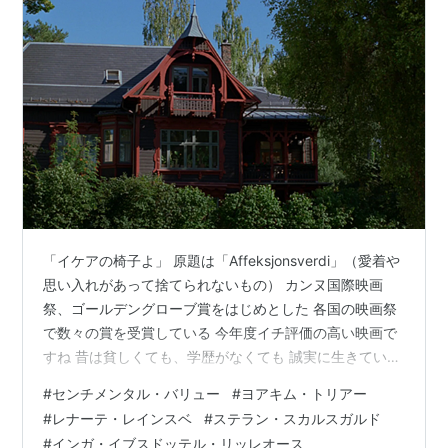
「イケアの椅子よ」 原題は「Affeksjonsverdi」（愛着や
思い入れがあって捨てられないもの） カンヌ国際映画
祭、ゴールデングローブ賞をはじめとした 各国の映画祭
で数々の賞を受賞している 今年度イチ評価の高い映画で
すね 昔は貧しくても、学歴がなくても 誠実に生きていれ
ば報われるという 清貧の思想というものがありましたが
#
センチメンタル・バリュー
#
ヨアキム・トリアー
近頃は誰にも完璧さが求められていて 生きていくのが苦
#
レナーテ・レインスベ
#
ステラン・スカルスガルド
しい時代 さらに親に愛されていなかった、または過剰な
#
インガ・イブスドッテル・リッレオース