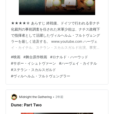
★★★★☆ あらすじ 終戦後、ドイツで行われる非ナチ
化裁判の事前調査を任された米軍少佐は、ナチス政権下
で指揮者として活躍したヴィルヘルム・フルトヴェング
ラーを厳しく追及する。 www.youtube.com ハーヴェ
イ・カイテル、ステラン・スカルスガルド出演。事実を
基にした舞台の映画化作品。110分。 ヴィルヘルム・フ
#
映画
#
舞台原作映画
#
ロナルド・ハーウッド
ルトヴェングラー - Wikipedia 感想 戦争中のナチスの行
#
サボー・イシュトヴァーン
#
ハーヴェイ・カイテル
為に義憤を募らせる米軍少佐が主人公だ。ナチス政権下
#
ステラン・スカルスガルド
で活躍した指揮者ヴィルヘルム・フルトヴェングラーの
#
ヴィルヘルム・フルトヴェングラー
責任を厳しく追及する。 ベートーヴェン : 交響曲第3番
「英雄」 / ヴィルヘルム・フルトヴェングラー、ウィー
ン・…
•
Midnight the Gathering
2年前
Dune: Part Two