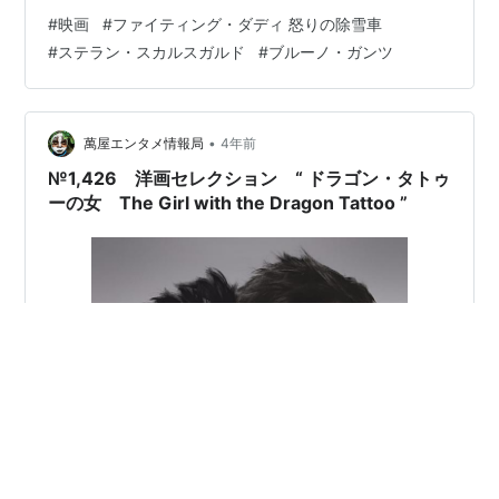
続け、市民栄誉賞を受賞したニルス。喜ぶ彼の元に最愛
#
映画
#
ファイティング・ダディ 怒りの除雪車
の息子の訃報が届く。息子がドラッグを盗んだ友人のと
#
ステラン・スカルスガルド
#
ブルーノ・ガンツ
ばっちりで殺されたと知ったニルスは復讐を決意。そん
な彼の行動が街を牛耳る二つの犯罪組織同士の抗争を招
いてしまう。
•
萬屋エンタメ情報局
4年前
№1,426 洋画セレクション “ ドラゴン・タトゥ
ーの女 The Girl with the Dragon Tattoo ”