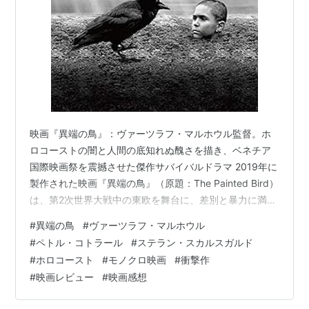
映画『異端の鳥』：ヴァーツラフ・マルホウル監督。ホ
ロコーストの闇と人間の底知れぬ醜さを描き、ベネチア
国際映画祭を震撼させた傑作サバイバルドラマ 2019年に
製作された映画『異端の鳥』（原題：The Painted Bird）
は、第2次世界大戦中の東欧を舞台に、差別と暴力に満ち
た世界をただ一人で生き抜こうとする少年の過酷極まり
#
異端の鳥
#
ヴァーツラフ・マルホウル
ない放浪の旅を描いた大作です。原作はイェジー・コシ
#
ペトル・コトラール
#
ステラン・スカルスガルド
ンスキが1965年に発表した世界的ベストセラー小説であ
#
ホロコースト
#
モノクロ映画
#
衝撃作
り、チェコ出身のヴァーツラフ・マルホウル監督が約11
#
映画レビュー
#
映画感想
年の歳月をかけて奇跡の実写化を果たしました。ステラ
ン・スカルスガルド、ハーヴェイ・カイテル、ジュリア