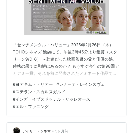
「センチメンタル・バリュー」2026年2月26日（木）
TOHOシネマズ 池袋にて。午後3時45分より鑑賞（スク
リーン9/D-8） ～疎遠だった映画監督の父と俳優の娘。
確執の果てに和解はあるのか？ もうすぐ今年の第98回ア
カデミー賞。それを前に発表されたノミネート作品で、
作品賞をはじめ8部門で計9ノミネートされた「センチメ
#
ヨアキム・トリアー
#
レナーテ・レインスヴェ
ンタル・バリュー」が公開されている。監督は「わたし
#
ステラン・スカルスガルド
は最悪。」で世界的に注目を集めたヨアキム・トリアー
#
インガ・イブスドッテル・リッレオース
だ。 ノルウェーのオスロで舞台俳優として活躍する姉ノ
#
エル・ファニング
ーラ（レナーテ・レインスヴェ）と、家庭を持ち夫と息
子と穏やかに暮らす妹アグネス（インガ・イブスドッテ
ル・リッレオース）。母親の…
•
デイリー・シネマ
5ヶ月前