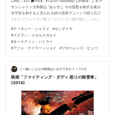
□No. : 431 ■Price : ¥1200(Thursday) □Place : シネマ
サンシャイン大和郡山 “あらすじ その惑星を制する者が
全宇宙を制すると言われる砂の惑星デューンで繰り広げ
られたアトレイデス家とハルコンネン家の戦い。ハルコ
ンネン家の陰謀により一族を滅ぼされたアトレイデス家
#
ティモシー・シャラメ
#
ゼンデイヤ
の後継者ポールは、ついに反撃の狼煙を上げる。砂漠の
#
ステラン・スカルスガルド
民フレメンのチャニと心を通わせながら、救世主として
#
オースティン・バトラー
民を率いていくポールだったが、宿敵ハルコンネン家の
#
アニャ・テイラー＝ジョイ
#
フローレンス・ピュー
次期男爵フェイド＝ラウサがデューンの新たな支配者と
して送り込まれてくる。 …
•
ご一緒にこちらの映画はいかがですか？
3年前
映画「ファイティング・ダディ 怒りの除雪車」
(2014)