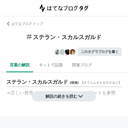
はてなブログ トップ
ステラン・スカルスガルド
このタグでブログを書く
言葉の解説
ネットで話題
関連ブログ
ステラン・スカルスガルド
(
映画
)
【
すてらんすかるすがるど
】
→正しい発音の
ステッラン・スカーシュゴード
を参照
解説の続きを読む