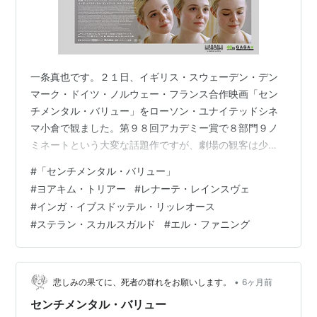
一条真也です。２１日、イギリス・スウェーデン・デン
マーク・ドイツ・ノルウェー・フランス合作映画「セン
チメンタル・バリュー」をローソン・ユナイテッドシネ
マ小倉で観ました。第９８回アカデミー賞で８部門９ノ
ミネートという大変な話題作ですが、劇場の観客は少な
かったです。でも、家族の絆を描いた素晴らしいヒュー
#
「センチメンタル・バリュー」
マンドラマでした。グリーフケア映画としても大傑作
#
ヨアキム・トリアー
#
レナーテ・レインスヴェ
で、一条賞大賞の有力候補作！ ヤフーの「解説」には、
#
インガ・イブスドッテル・リッレオース
こう書かれています。「『わたしは最悪。』などのヨア
#
ステラン・スカルスガルド
#
エル・ファニング
キム・トリアー監督による人間ドラマ。幼少時に家族を
捨てた父親を許せない娘と、俳優である娘を主演に新作
を撮ろうとする映画監督の父親との関係を描く。『わ
た…
•
悲しみの果てに、死者の群れをお願いします。
6ヶ月前
センチメンタル・バリュー