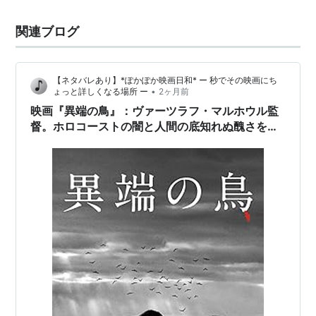
関連ブログ
【ネタバレあり】*ぽかぽか映画日和* ー 秒でその映画にち
•
ょっと詳しくなる場所 ー
2ヶ月前
映画『異端の鳥』：ヴァーツラフ・マルホウル監
督。ホロコーストの闇と人間の底知れぬ醜さを描
き、ベネチア国際映画祭を震撼させた傑作サバイ
バルドラマ