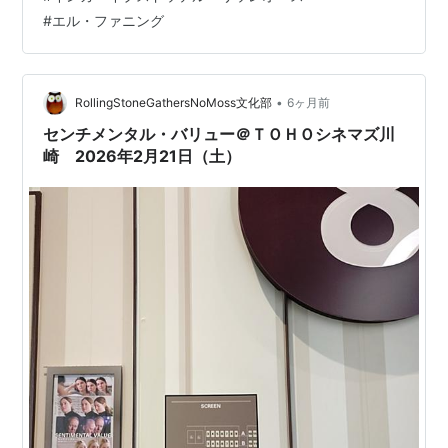
期待から メンタルバーンアウト（認められないことへの
#
エル・ファニング
絶望）を病んでしまったものの 死にたいけど死ねない現
実 これはそんなどん底から立ち直っていく女性のストー
リー そし…
•
RollingStoneGathersNoMoss文化部
6ヶ月前
センチメンタル・バリュー＠ＴＯＨＯシネマズ川
崎 2026年2月21日（土）