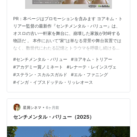
PR：本ページはプロモーションを含みます ヨアキム・ト
リアー監督の最新作『センチメンタル・バリュー』は、
オスロの古い一軒家を舞台に、崩壊した家族が対峙する
物語だ 。 本作において“家”は単なる背景や舞台装置では
なく、数世代にわたる記憶とトラウマを呼吸し続ける
「もう一人の登場人物」として配置されている 。 父と娘
#
センチメンタル・バリュー
#
ヨアキム・トリアー
は、劇中の映画製作という狂気を通じて、本当に和解す
#
アカデミー賞ノミネート
#
レナーテ・レインスヴェ
ることができるのか。そして、家族の歴史が詰まった家
#
ステラン・スカルスガルド
#
エル・ファニング
を売るという結末は何を意味するのだろうか。 本稿で
#
インガ・イブスドッテル・リッレオース
は、タイトルが示す「センチメンタル・バリュー（愛着
のある価値）」の真意と、芸術の残酷さの先にある「認
識」の瞬間を徹底考察する 。 目次： …
•
星屑シネマ
6ヶ月前
センチメンタル・バリュー（2025）