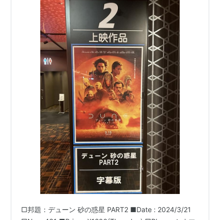
□邦題：デューン 砂の惑星 PART2 ■Date : 2024/3/21