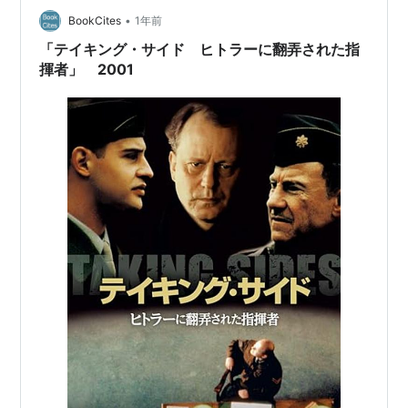
•
す もっと親子間の激しいぶつかり合いというか、直接対
BookCites
1年前
決的なものがあるのかなと予告編から想像していました
「テイキング・サイド ヒトラーに翻弄された指
が、そういう意味では裏…
揮者」 2001