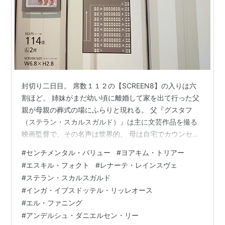
封切り二日目。 席数１１２の【SCREEN8】の入りは六
割ほど。 姉妹がまだ幼い頃に離婚して家を出て行った父
親が母親の葬式の場にふらりと現れる。 父『グスタフ
（ステラン・スカルスガルド）』は主に文芸作品を撮る
映画監督で、その名声は世界的。 母は自宅でカウンセラ
ーをしていたが、娘たちに対しての振る舞いはたぶんに
#
センチメンタル・バリュー
#
ヨアキム・トリアー
エキセントリックだったよう。 父は舞台女優の姉娘に脚
#
エスキル・フォクト
#
レナーテ・レインスヴェ
本を示し十五年振りに撮る長編映画への主演をオファー
#
ステラン・スカルスガルド
する。 しかし、姉『ノーラ（レナーテ・レインスヴ
#
インガ・イブスドッテル・リッレオース
ェ）』は、彼に対しての複雑な感情が先行しその場で拒
#
エル・ファニング
否してしまう。 『グスタフ』はその代役としてアメリカ
#
アンデルシュ・ダニエルセン・リー
人の若手人気女優『レイチェル（エル・フ…