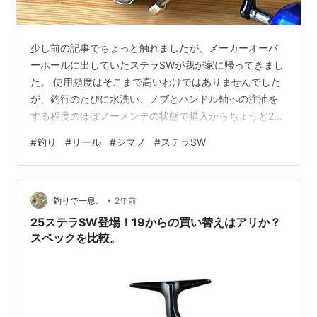
少し前の記事でちょっと触れましたが、メーカーオーバ
ーホールに出していたステラSWが我が家に帰ってきまし
た。 使用頻度はそこまで高いわけではありませんでした
が、釣行のたびに水洗い、ノブとハンドル軸への注油を
する程度のほぼノーメンテの状態で購入からちょうど2年
が経過。 1年ちょっと経った頃から少しゴロゴロ感が出て
#
釣り
#
リール
#
シマノ
#
ステラSW
くるようになっていたので、この冬のブリジギングを終
えたところでメーカーオーバーホールに出すことにしま
した。 ・・・というのが2週間前のこと。 お願いしてい
•
た釣具屋さんから帰還報告を受けたので、早速お迎え
釣りで一息。
2年前
に。 おかえりステラ。 ゴロゴロ感はすっかり消えていま
25ステラSW登場！19からの買い替えはアリか？
す！ 代金は合計で税込9,130円…
スペックを比較。