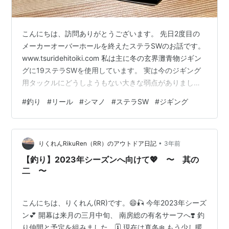
こんにちは、訪問ありがとうございます。 先日2度目の
メーカーオーバーホールを終えたステラSWのお話です。
www.tsuridehitoiki.com 私は主に冬の玄界灘青物ジギン
グに19ステラSWを使用しています。 実は今のジギング
用タックルにどうしようもない大きな弱点がありまし
て、それが私の身体的スペック。 まず何より非力で、ス
#
釣り
#
リール
#
シマノ
#
ステラSW
#
ジギング
タミナにも自信がなく、技術もメンタルも・・・。 毎度
毎度『釣り最高！楽しい！ヒャッハー！』というフィッ
シャーズ・ハイ(？)の精神状態で1日もたせているような
•
ものです。 ジギングのフィジカル面で辛いことのひとつ
りくれんRikuRen（RR）のアウトドア日記
3年前
は、重たいジグのシャクり・回収や魚とのやり取りでリ
【釣り】2023年シーズンへ向けて💖 〜 其の
ールのハ…
二 〜
こんにちは、りくれん(RR)です。😄🎣 今年2023年シーズ
ン💕 開幕は来月の三月中旬、 南房総の有名サーフへ❣️ 釣
り仲間と予定を組みました。🗓 現在は真冬❄️ もう少し暖