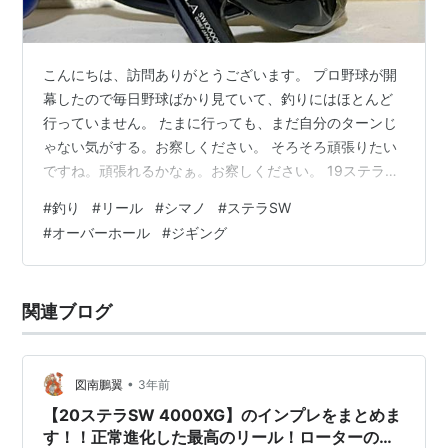
こんにちは、訪問ありがとうございます。 プロ野球が開
幕したので毎日野球ばかり見ていて、釣りにはほとんど
行っていません。 たまに行っても、まだ自分のターンじ
ゃない気がする。お察しください。 そろそろ頑張りたい
ですね。頑張れるかなぁ。お察しください。 19ステラ
SWメーカーオーバーホール この冬は結局出番が一度し
#
釣り
#
リール
#
シマノ
#
ステラSW
かなかった私のステラSW。 www.tsuridehitoiki.com そ
#
オーバーホール
#
ジギング
の一度が大コケだったので、絶対にリベンジを！と意気
込んでいたんですけどね。 その後は天候に全く恵まれず
に、5回連続で時化中止を食らってシーズン終了。 せっ
関連ブログ
かく新しいオシアジガーのロッドも買ったのに。こんな
ことってあ…
•
図南鵬翼
3年前
【20ステラSW 4000XG】のインプレをまとめま
す！！正常進化した最高のリール！ローターの剛