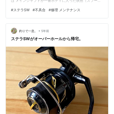
は メインシャフトが一番ボディに入った状態（スプール
が一番引っ込んだ状態）になると、ハンドルがぐっと重
#
ステラSW
#
不具合
#
修理 メンテナンス
くなるのです。 ↓この辺 ステラSW 修理 リールを落とし
たり強くぶつけたりすると、メインシャフトが曲がって
こんな症状になることがありますが、シャフトが曲がる
•
ような心当たりが全くありません。。。。普通に取り扱
釣りで一息。
5年前
ってハマチに遊んでもらっただけなんだけどな。。。
ステラSWがオーバーホールから帰宅。
（ハマチごとき…