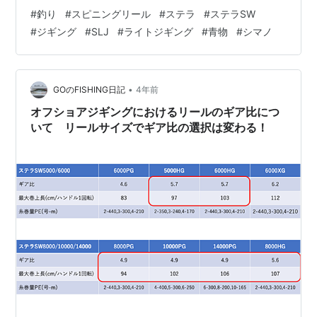
は、【20ステラSW 4000XG】です。 ※明らかに使用感
#
釣り
#
スピニングリール
#
ステラ
#
ステラSW
と関係ないレビューは省いています。※レビューは随時更
#
ジギング
#
SLJ
#
ライトジギング
#
青物
#
シマノ
新していきます。
•
GOのFISHING日記
4年前
オフショアジギングにおけるリールのギア比につ
いて リールサイズでギア比の選択は変わる！