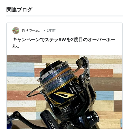
関連ブログ
•
釣りで一息。
2年前
キャンペーンでステラSWを2度目のオーバーホー
ル。