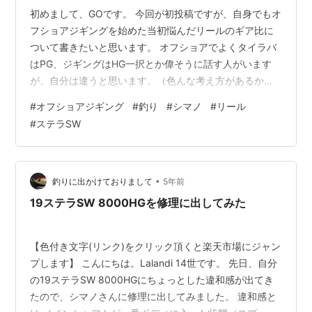
初めまして、GOです。 今回が初投稿ですが、自身でもオ
フショアジギングを始めた当初悩んだリールのギア比に
ついて書きたいと思います。 オフショアでよくタイラバ
はPG、ジギングはHG一択とか偉そうに話す人がいます
が、自分は違うと思います。（色んな考え方があるから
こそ面白いんですけど） こういう人はライトジギングし
#
オフショアジギング
#
釣り
#
シマノ
#
リール
かした事がない人に多いです。 リールのサイズを完全に
#
ステラSW
無視したギア比で話されています。 私の考えですが、先
に結論から行きます。 オフショアジギングにおけるギア
比は下記がベスト！ 4000番 XGかHG 5000、6000番
HG（小柄な方はPGもあり） 8000番 PG ※リールの番手
•
釣りに出かけておりまして
5年前
表示は…
19ステラSW 8000HGを修理に出してみた
【色付き文字(リンク)をクリック頂くと楽天市場にジャン
プします】 こんにちは。Lalandi 14世です。 先日、自分
の19ステラSW 8000HGにちょっとした違和感が出てき
たので、シマノさんに修理に出してみました。 違和感と