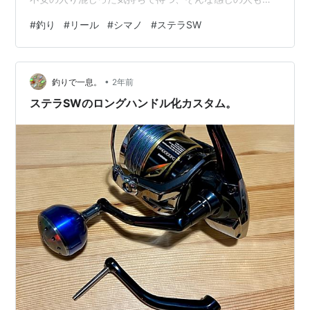
いのではないかと・・・。 25ステラSW(シマノ) 主要メ
#
釣り
#
リール
#
シマノ
#
ステラSW
ーカーのひとつ、シマノの2025年新製品が続々と発表さ
れていますね。いくつかの目玉となるプロダクトの中で
も、最注目のひとつがモデルチェンジとなったステラ
•
SW。 2019年発売の前モデルから6年、世界最強のフラ
釣りで一息。
2年前
ッグシップが待望のリニューアルです。 詳細スペック等
ステラSWのロングハンドル化カスタム。
は公式をどうぞ。 fish…