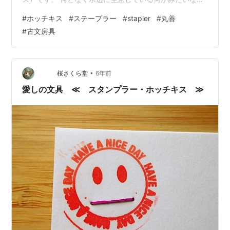
た目がチャームポイント。 正面から見ると、なんとなく
#
ホッチキス
#
ステープラー
#
stapler
#
丸善
クワッと口を開けたようにも見えてくる。 PAT.APPは特
#
古文房具
許出願中かな。 番号があるけど、該当の番号や関係しそ
うな特許が見つからなかったので ここに記載されている
特許は登録までいかなかったのかと。 「29」とか「31」
という数字は昭和の年号と思われるんので 昭和30年前半
•
桜さくら堂
6年前
に作られたものだろ…
愛しの文具 ≪ スタンプラー・ホッチキス ≫