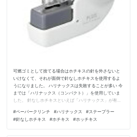
可燃ゴミとして捨てる場合はホチキスの針を外さないと
いけなくて、それが面倒で針なしホチキスを使用するよ
うになりました。 ハリナックスは失敗することが多い 今
までは「ハリナックス（コンパクト）」を使用していま
した。 針なしホチキスといえば「ハリナックス」が有名
だったので、小さい方の「ハリナックス（コンパク
#
ペーパークリンチ
#
ハリナックス
#
ステープラー
ト）」を購入しました。 www.kokuyo-st.co.jp 矢印状の
#
針なしホチキス
#
ホチキス
#
ホッチキス
とじ穴が外れにくそうでいいなと思って買ったはいいも
のの、上手く扱うことができませんでした。 親指でレバ
ーを押し込む力が必要で、上手く押し込めなくて途中で