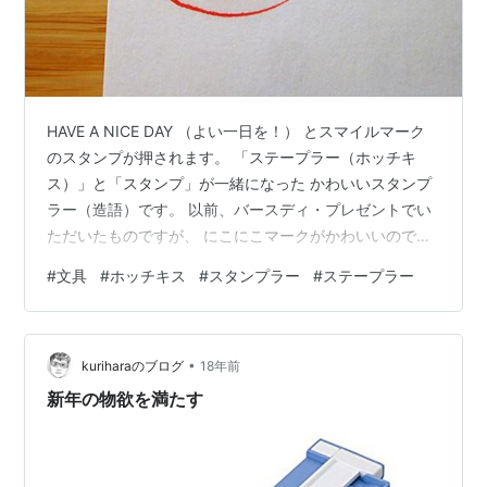
HAVE A NICE DAY （よい一日を！） とスマイルマーク
のスタンプが押されます。 「ステープラー（ホッチキ
ス）」と「スタンプ」が一緒になった かわいいスタンプ
ラー（造語）です。 以前、バースディ・プレゼントでい
ただいたものですが、 にこにこマークがかわいいので、
みんなも笑顔になります。 針（芯）が無くなったので、
#
文具
#
ホッチキス
#
スタンプラー
#
ステープラー
近くの文房具店に買いにいきました。 針は普通のホッチ
キスより若干大きめなので、 だいたいの針の寸法を測っ
ていきました。 文具店にあった３号芯（No.3)が、 ⇐ こ
•
れです。 だいたい同じくらいなので買ってきました。 だ
kuriharaのブログ
18年前
いたいっていうのは、微妙に違うような気がしていまし
新年の物欲を満たす
たが…