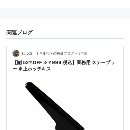
「ホッチキス」はマックス社の登録商標のようだ
が、イトーキ社のWebサイトによると、「ホッチキ
ス」の商標を持つとの記述があり、詳細は不明（以
下URL）
関連ブログ
機関銃などを製造している仏・ホッチキス社との関
連は、マックス社でも明らかな資料を持っておらず
•
ヒルコ・ミネルヴァの特価ブログ
2年前
不明（以下URL）
【🈹 52%OFF ⇒￥999 税込】業務用 ステープラ
ー 卓上ホッチキス