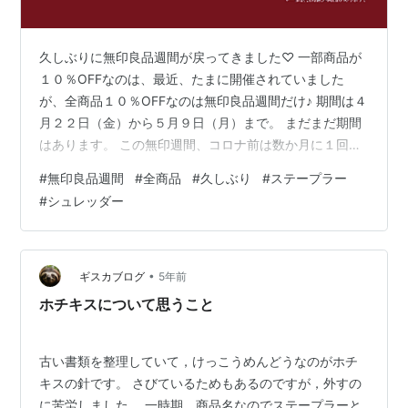
久しぶりに無印良品週間が戻ってきました♡ 一部商品が
１０％OFFなのは、最近、たまに開催されていました
が、全商品１０％OFFなのは無印良品週間だけ♪ 期間は４
月２２日（金）から５月９日（月）まで。 まだまだ期間
はあります。 この無印週間、コロナ前は数か月に１回は
開催されていたけど、ほぼ１年ぶりくらいな気がしま
#
無印良品週間
#
全商品
#
久しぶり
#
ステープラー
す。 ということで さっそく消耗品を中心に購入してきま
#
シュレッダー
した♪ 卓上ティッシュやソックスに加え、前々から試して
みたいと思っていた オーツ麦のリゾットや 素材を生かし
たカレー４種類を購入♪ 家族で食べてみて、みんなが好き
な最大公約数の味を、１０％オフの期間中にリピ買いし
•
ギスカブログ
5年前
ようと思ってます♪ 久し…
ホチキスについて思うこと
古い書類を整理していて，けっこうめんどうなのがホチ
キスの針です。 さびているためもあるのですが，外すの
に苦労しました。 一時期，商品名なのでステープラーと