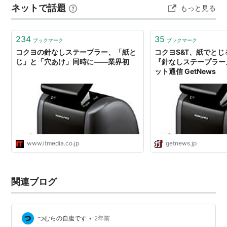
ネットで話題
もっと見る
234
35
ブックマーク
ブックマーク
コクヨの針なしステープラー、「紙と
コクヨS&T、紙でと
じ」と「穴あけ」同時に――業界初
『針なしステープラー
ット通信 GetNews
www.itmedia.co.jp
getnews.jp
関連ブログ
•
つむらの自腹です
2年前