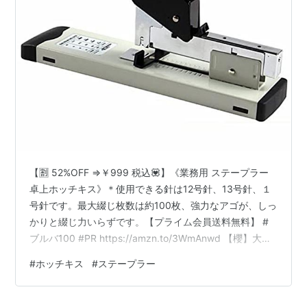
【🈹 52%OFF ⇒￥999 税込💟】《業務用 ステープラー
卓上ホッチキス》＊使用できる針は12号針、13号針、１
号針です。最大綴じ枚数は約100枚、強力なアゴが、しっ
かりと綴じ力いらずです。【プライム会員送料無料】 #
ブルバ100 #PR https://amzn.to/3WmAnwd 【櫻】大型
ホッチキス 業務用 ステープラー 卓上ホッチキス 大容量
#
ホッチキス
#
ステープラー
モダン (ホワイト) 櫻 Amazon 🐱御用とお急ぎでない方は
「ポチッ」をお願いします 買い物・ショッピングランキ
ング