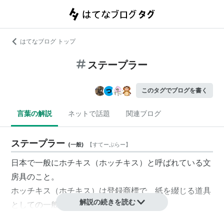
はてなブログ トップ
ステープラー
このタグでブログを書く
言葉の解説
ネットで話題
関連ブログ
ステープラー
(
一般
)
【
すてーぷらー
】
日本で一般にホチキス（ホッチキス）と呼ばれている文
房具のこと。
ホッチキス（ホチキス）は登録商標で、紙を綴じる道具
解説の続きを読む
としての一般名称は「ステープラー」