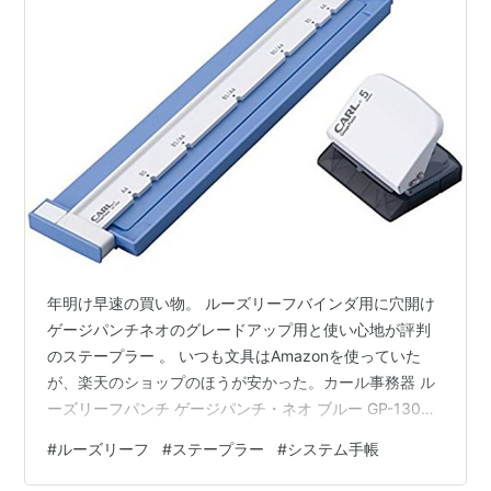
年明け早速の買い物。 ルーズリーフバインダ用に穴開け
ゲージパンチネオのグレードアップ用と使い心地が評判
のステープラー 。 いつも文具はAmazonを使っていた
が、楽天のショップのほうが安かった。カール事務器 ル
ーズリーフパンチ ゲージパンチ・ネオ ブルー GP-130N-
B発売日: 2011/10/31メディア: オフィス用品カール事務
#
ルーズリーフ
#
ステープラー
#
システム手帳
器 ルーズリーフパンチ グリッサー A4/30穴対応 穴あけ
枚数5枚 SP-30Nメディア: オフィス用品マックス ホッチ