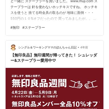
と一緒に ステープラーを買いました。 www.muji.com ス
テープラーは 針を使わないホッチキスですね。 ホッチキ
スを使うと 捨てる時金具の取るのが 地味に面倒・・・
550円の１０%オフだったので 買ってみましたが。。 色
も主張がなくて良き 買ってはみたものの ちゃんと紙がと
#
無印
#
ステープラー
められるのか ちょい不安(^◇^;) わかりやすく折り紙で
↑こんな風に、まあ ホッチキスと同じように挟みます。
矢印・・？ 想像とちと違う！ なんか複雑に切れ込まれて
•
る？ 折り紙の裏 カットされた部分が 裏に織り込まれて
シングル＆ワーキングママのぽんちゃん日記
4年前
る？ なんかそんな感じ。 これは取れにく…
【無印良品】無印週間が帰ってきた！ シュレッダ
ー&ステープラー愛用中♡