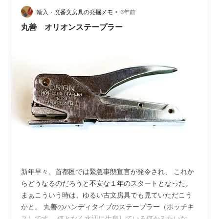
引っかかって失敗することが多かったです。 矢印状のと
•
輸入・廃番文房具の発掘メモ
6年前
じ穴が破けやすい 失敗…
丸善 オリオンステープラー
新年早々、首都圏では緊急事態宣言が発令され、 これか
らどうなるのだろうと不安な１年のスタートとなった。
まぁこういう時は、ゆるい古文房具でも見ていただこう
かと。 丸善のハンディタイプのステープラー（ホッチキ
ス）です。 何となく水辺に生息している何かみたいな見