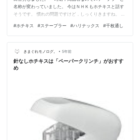
名称が変わっていました。 今はＮＨＫもホチキスと話す
そうです。 慣れの問題ですけど，しっくりきますね。 子
供のころからホチキスでしたから。 今回は，ホチキスの
#
ホチキス
#
ステープラー
#
ハリナックス
#
千枚通し
針について話します。 １ 針を外す ２ 針を使わないホチ
キス ３ クリップはあふれる １ 針を外す 文書の整理です
から，ホチキスの針を外します。 これが大変。 留める時
•
は一瞬なんですが。 外す道具もあるそう何ですが，私が
きまぐれモノログ。
5年前
使っているのはこれです。 千枚通しですね。 ちなみに下
針なしホチキスは「ペーパークリンチ」がおすす
は何の道具が分…
め