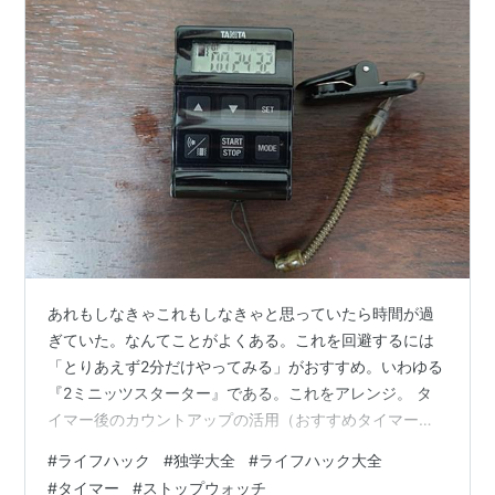
あれもしなきゃこれもしなきゃと思っていたら時間が過
ぎていた。なんてことがよくある。これを回避するには
「とりあえず2分だけやってみる」がおすすめ。いわゆる
『2ミニッツスターター』である。これをアレンジ。 タ
イマー後のカウントアップの活用（おすすめタイマー）
タニタのバイブレーションタイマー「TD-370N」 音とバ
#
ライフハック
#
独学大全
#
ライフハック大全
イブレーションを切り替えれる。バイブレーションがお
#
タイマー
#
ストップウォッチ