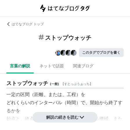
はてなブログ トップ
ストップウォッチ
このタグでブログを書く
言葉の解説
ネットで話題
関連ブログ
ストップウォッチ
(
一般
)
【
すとっぷうぉっち
】
一定の区間（距離、または、工程）を
どれくらいのインターバル（時間）で、開始から終了す
るかを
解説の続きを読む
始点と、終点を計ることによって、計測する機械、また
は、システム。