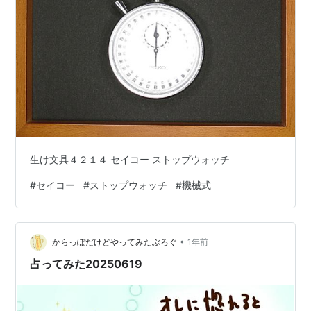
生け文具４２１４ セイコー ストップウォッチ
#
セイコー
#
ストップウォッチ
#
機械式
•
からっぽだけどやってみたぶろぐ
1年前
占ってみた20250619