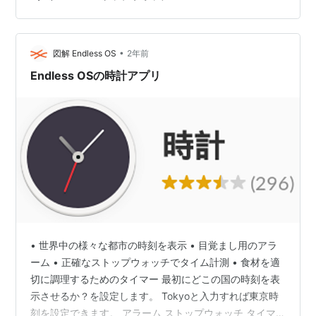
すすめ。 音とバイブレーションの長さを変更できる（5
秒～60秒）。5秒がおすすめ。 手のひらサイズで小さく
て持ち運びに便利。カバー付きで誤動作防止。 タニタ 勉
強 学習 タイマー ストラップ付き バイブレーション機能
•
図解 Endless OS
2年前
24時間 ホワイト…
Endless OSの時計アプリ
• 世界中の様々な都市の時刻を表示 • 目覚まし用のアラ
ーム • 正確なストップウォッチでタイム計測 • 食材を適
切に調理するためのタイマー 最初にどこの国の時刻を表
示させるか？を設定します。 Tokyoと入力すれば東京時
刻を設定できます。 アラーム ストップウォッチ タイマ