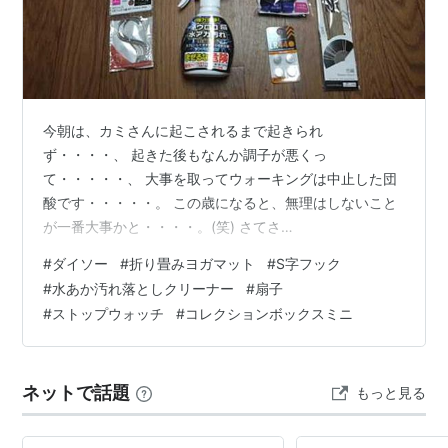
今朝は、カミさんに起こされるまで起きられ
ず・・・・、 起きた後もなんか調子が悪くっ
て・・・・・、 大事を取ってウォーキングは中止した団
酸です・・・・・。 この歳になると、無理はしないこと
が一番大事かと・・・・。(笑) さてさ
て・・・・・・・・・・・・・、 いつものダイソーに先
#
ダイソー
#
折り畳みヨガマット
#
S字フック
月の21日に行ってきました・・・・。 買って来たもの
#
水あか汚れ落としクリーナー
#
扇子
は・・・・・・・・、 ８点で1,650円な
#
ストップウォッチ
#
コレクションボックスミニ
り・・・・・・・・。 カミさんに頼まれたS字フッ
ク・・・・・・・・・。 ストップウォッチとそれに使う
ボタン電池・・・・・。 いつも使っている扇子が破れて
ネットで話題
もっと見る
壊れたんで・・・・・・・・・。 今まで使っていたもの
と比べると・・・・・・・・…