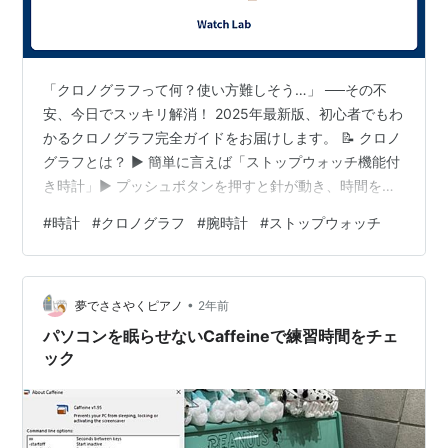
「クロノグラフって何？使い方難しそう…」 ──その不
安、今日でスッキリ解消！ 2025年最新版、初心者でもわ
かるクロノグラフ完全ガイドをお届けします。 📝 クロノ
グラフとは？ ▶ 簡単に言えば「ストップウォッチ機能付
き時計」▶ プッシュボタンを押すと針が動き、時間を計
測できる▶ スポーツ・レース・航空などで長年愛用 💬
#
時計
#
クロノグラフ
#
腕時計
#
ストップウォッチ
「でも…日常ではほぼ使わないのが事実（笑）」 📝 クロ
ノグラフの基本構造 部位 役割 中央の大きな秒針 クロノ
グラフの計測用（通常は動かない） 2〜3つの小ダイヤル
•
分・時間・24時間表示など プッシュボタン（2つ） スタ
夢でささやくピアノ
2年前
ート／ストップとリセット 💬「ボタンを押して遊びたく
パソコンを眠らせないCaffeineで練習時間をチェ
なるの…
ック