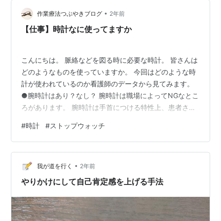
（忘れることもあるが）。 それは↓のようなものであ
る。 https://www.oh-benri-too…
•
作業療法つぶやきブログ
2年前
【仕事】時計なに使ってますか
こんにちは。 脈絡などを図る時に必要な時計。 皆さんは
どのようなものを使っていますか。 今回はどのような時
計が使われているのか看護師のデータから見てみます。
●腕時計はあり？なし？ 腕時計は職場によってNGなとこ
ろがあります。 腕時計は手首につける特性上、患者さん
や利用者さんごとに手を洗っても腕時計部分が洗いきれ
#
時計
#
ストップウォッチ
ず、不衛生になったり、脆弱な皮膚を損傷させてしまう
リスクから推奨されないところも少なくありません。 腕
につけられない場合は、腕時計を衣服のベルト部分につ
•
けたり、ポケットに入れて必要に応じて確認している人
我が道を行く
2年前
も多くいます。 では、看護師アンケートで最も人気のあ
やりかけにして自己肯定感を上げる手法
った時計はなんなのでしょうか。 …