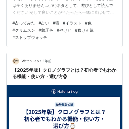
は全くありません…(;'∀')ネタとして、遊びとして読んで
ください!そして良いことが当たったら一緒に喜ばせてく
ださい!! 完全なる遊びなので、この記事を朝🌞読んで今
#
占ってみた
#
占い
#
猫
#
イラスト
#
色
日の運勢にするもよし夜 🌛読んで明日の運勢にするもよ
#
クリムスン
#
象牙色
#
やけど
#
負けん気
し来週、来月の…なんてのもありでご自由にして頂けれ
#
ストップウォッチ
ばと考えています。 それではやってみよう('ω')ﾉ 次の２
色のうち、どちらかを選んでください。結果は下～ ～～
結果 ～～ クリムスンを選んだ方… やけどしないように気
を…
•
Watch Lab
1年前
【2025年版】クロノグラフとは？初心者でもわか
る機能・使い方・選び方⌚