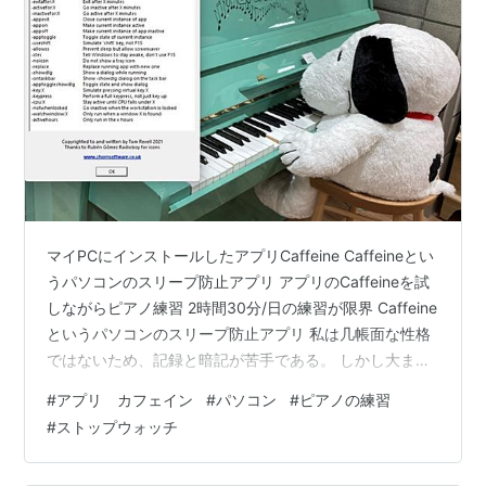
マイPCにインストールしたアプリCaffeine Caffeineとい
うパソコンのスリープ防止アプリ アプリのCaffeineを試
しながらピアノ練習 2時間30分/日の練習が限界 Caffeine
というパソコンのスリープ防止アプリ 私は几帳面な性格
ではないため、記録と暗記が苦手である。 しかし大まか
なこと、例えばピアノレッスンではこの曲をやったと
#
アプリ カフェイン
#
パソコン
#
ピアノの練習
か、この頃あんまりピアノの練習時間が増えていない、
#
ストップウォッチ
という大雑把な気づきは大事かなと思うので、練習時間
をパソコンのストップウォッチを使って記録している