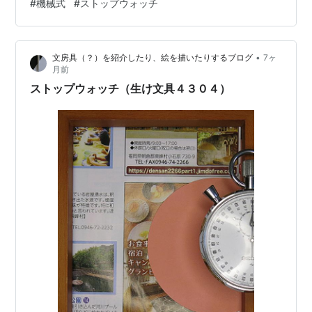
#
機械式
#
ストップウォッチ
•
文房具（？）を紹介したり、絵を描いたりするブログ
7ヶ
月前
ストップウォッチ（生け文具４３０４）