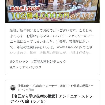
皆様、新年明けましておめでとうございます。ことしも
よろろす、お願いするマス‼️（スパイ・ファミリーのアー
ニャ風になってしまいました。）毎年、芸能界におい
て、年初の恒例行事といえば、 www.asahi.co.jp でござ
いますねぇ。毎年、大御所の芸能人が、『映す価値な
し‼️』と、画面から煙のように消えるのを、心待ちにして
#
クラシック
#
芸能人格付けチェック
いる、ココロ貧しき私でございます。😁😂それにして
#
ストラディバリウス
も、毎年違和感を覚えるのが、音楽関連の問題ですね。
『ウン十億円のストラディバリウス』と、アマチュアが
使う100万円未満のヴァイオリン。さらには、『プロのオ
俳優革命 – プロ演技トレーナー（講師）／仲祐希の現場ノー
ーケストラ』と、『アマチュアのオーケストラ』の聴き
•
ト
7ヶ月前
比べなどなど。 これらの問…
【名匠から学ぶ技術の極意】アントニオ・ストラ
ディバリ編（５／５）