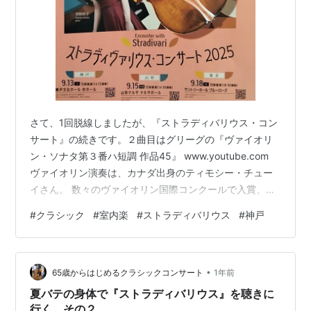
さて、1回脱線しましたが、『ストラディバリウス・コン
サート』の続きです。２曲目はグリーグの『ヴァイオリ
ン・ソナタ第３番ハ短調 作品45』 www.youtube.com
ヴァイオリン演奏は、カナダ出身のティモシー・チュー
イさん。 数々のヴァイオリン国際コンクールで入賞、ウ
ィーン楽友協会での演奏や、アンネ・ゾフィー・ムター
#
クラシック
#
室内楽
#
ストラディバリウス
#
神戸
とのレコーディングまで行っております。現在はオタワ
大学弦楽器部でヴァイオリンの准教授を務めておられま
す。使用する楽器は1709年製ストラディバリウス、ヴァ
•
イオリン『エングルマン』です。 ボクはこの楽曲、はじ
65歳からはじめるクラシックコンサート
1年前
めて聴きます。ちょっと民族音楽っぽい、フレーズがあ
夏バテの身体で『ストラディバリウス』を聴きに
ったりで、興味深い曲で…
行く その２