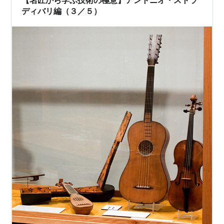
れていない。 ここで一度、問いの立て方…
ディバリ編（３／５）