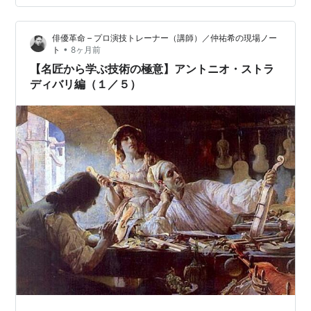
照らし合わせながら、彼の仕事の実像を曇らせてきた誤
解を解体していく。 「秘密のレシピ」は存在したのか？
俳優革命 – プロ演技トレーナー（講師）／仲祐希の現場ノー
最も有名な神話のひとつが、「ストラディバリウスには
•
ト
8ヶ月前
秘伝のレシピがあった」という説である。 ニスの配合、
【名匠から学ぶ技術の極意】アントニオ・ストラ
木材処理、化学薬品──いかにも“再…
ディバリ編（１／５）