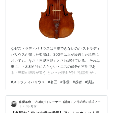
なぜストラディバリウスは再現できないのか ストラディ
バリウスが残した楽器は、300年以上が経過した現在に
おいても、なお「再現不能」とされ続けている。 それは
単に、・木材が手に入らない・ニスの成分が不明であ
る・当時の環境が違う といった理由だけでは説明がつか
ない。 事実、20世紀後半以降、世界中の研究者・製作
#
ストラディバリウス
#
名匠
#
俳優
#
役者
#
演技
家・科学者たちは、あらゆる角度からストラディバリウ
スを分析してきた。 ・CTスキャンによる内部構造の解
析・年輪年代測定による木材の特定・化学分析によるニ
俳優革命 – プロ演技トレーナー（講師）／仲祐希の現場ノー
ス成分の抽出・振動解析による音響特性の数値化 ――そ
•
ト
8ヶ月前
れでもなお、「同じ音」「同じ反応」を持つ楽器は生ま
【名匠から学ぶ技術の極意】アントニオ・ストラ