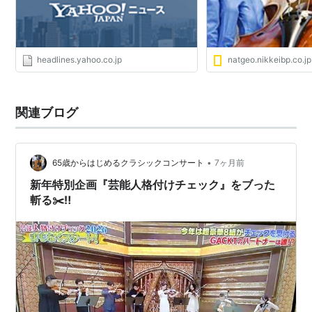
headlines.yahoo.co.jp
natgeo.nikkeibp.co.jp
関連ブログ
•
65歳からはじめるクラシックコンサート
7ヶ月前
新年特別企画『芸能人格付けチェック』をブった
斬る✂️‼️