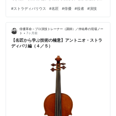
しい。 技術とは、いったい何のためにあるのか？ 技術は
#
ストラディバリウス
#
名匠
#
俳優
#
役者
#
演技
「目立つためのもの」なのか 現代は、技術が可視化され
やすい時代である。 ・上手さ・速さ・精密さ・難度・再
現性 それらは数値化され、比較され、SNSや映像を通し
俳優革命 – プロ演技トレーナー（講師）／仲祐希の現場ノー
て瞬時に拡散される。 結果として、技術はしばしば「見
•
ト
7ヶ月前
せるもの」になった。 だが、ストラディバリウスの楽器
【名匠から学ぶ技術の極意】アントニオ・ストラ
はどうだろうか。 彼の楽器は、一…
ディバリ編（４／５）