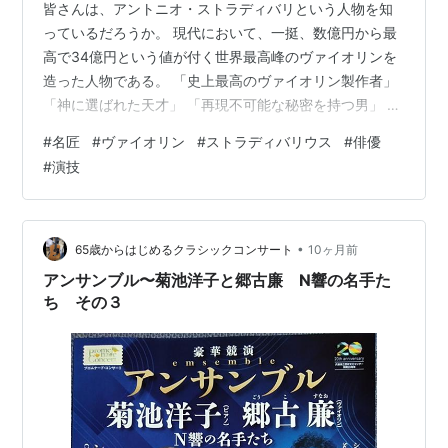
皆さんは、アントニオ・ストラディバリという人物を知
っているだろうか。 現代において、一挺、数億円から最
高で34億円という値が付く世界最高峰のヴァイオリンを
造った人物である。 「史上最高のヴァイオリン製作者」
「神に選ばれた天才」 「再現不可能な秘密を持つ男」 そ
うした言葉と共に語られることがほとんどではないだろ
#
名匠
#
ヴァイオリン
#
ストラディバリウス
#
俳優
うか。 だが、史料にあたればあたるほど、ひとつの事実
#
演技
が浮かび上がってくる。彼の人生は、驚くほど“普通の職
人の人生”だった、という事実である。 この普通の人生を
送った人物が、なぜ世界最高峰のヴァイオリンを造るこ
とが出来たのか？その謎を全５回にわたって紐解いてい
•
65歳からはじめるクラシックコンサート
10ヶ月前
く。 俳優諸君が、演じる技術を…
アンサンブル〜菊池洋子と郷古廉 N響の名手た
ち その３