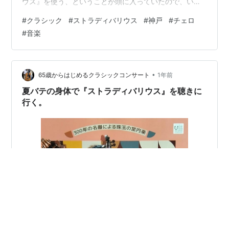
ウス』を使う、ということが頭に入っていたので、いく
ぶんえこひいきが入っているかもしれません。でも、や
#
クラシック
#
ストラディバリウス
#
神戸
#
チェロ
っぱり素晴らしい音色です。使われたチェロは1730年製
#
音楽
『フォイアマン』 演奏は、上野通明さん。2021年ジュネ
ーブ国際音楽コンクール・チェロ部門日本人初の優勝、
および3つの特別賞を受賞したという、大変な経歴の持ち
主ですね。 解説にある通り、『フォイアマン』を貸与さ
•
65歳からはじめるクラシックコンサート
1年前
れてからまだ数ヶ月との…
夏バテの身体で『ストラディバリウス』を聴きに
行く。