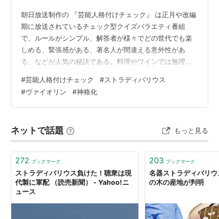
朝日放送制作の 『芸能人格付けチェック』 は正月や改編
期に放送されているチェック型クイズバラエティ番組
で、ルールがシンプル、解答者が様々でどの世代でも楽
しめる、緊張感がある、著名人が間違える意外性があ
る、などが人気の秘訣である。料理やワインでは無理だ
が、音楽や舞踏などは (やや条件は異なるが) テレビを通
#
芸能人格付けチェック
#
ストラディバリウス
じて視聴者も一緒に考えることができる。私もトライし
#
ヴァイオリン
#
神格化
ているが、まともに当たったことがない。 この番組で恒
例になっているのは弦楽器の聴き比べで、2026年正月の
放送では八重奏を奏でる8本の楽器（ヴァイオリン4本、
ネットで話題
もっと見る
ヴィオラ2本、チェロ2本の編成）の総額が約102億4000
万円と史上最高であった。一方…
272
203
ブックマーク
ブックマーク
ストラディバリウス負けた！聴衆は現
名器ストラディバリウ
代製に軍配 （読売新聞） - Yahoo!ニ
の木の産地が判明
ュース