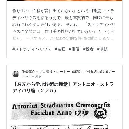
作り手の「性格が音に出ていない」という到達点 ストラ
ディバリウスを語るうえで、最も本質的で、同時に最も
誤解されやすい評価がある。 それは、 「ストラディバリ
ウスの楽器には、作り手の性格が出ていない」 という言
葉だ。 一見すると、これは否定的な評価に聞こえるかも
しれない。だが、技術史の文脈でこの言葉を正しく読み
#
ストラディバリウス
#
名匠
#
俳優
#
役者
#
演技
解くと、それは人類が到達し得た、極めて稀な境地を指
していることが分かる。 通常、作品には「作り手」が滲
み出る 工芸、絵画、音楽、文章。どの分野であれ、作品
俳優革命 – プロ演技トレーナー（講師）／仲祐希の現場ノー
には必ず作り手の癖が現れる。 ・好み・感情・思い込
•
ト
8ヶ月前
み・美意識・コンプレックス それらは、意識せずとも必
【名匠から学ぶ技術の極意】アントニオ・ストラ
ず形になる。 だから私たちは、「こ…
ディバリ編（２／５）