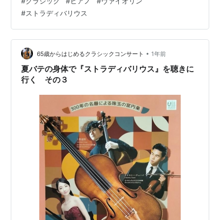
#
クラシック
#
ピアノ
#
ヴァイオリン
成り立っています。有名な歌曲「ます」のテーマが奏で
#
ストラディバリウス
られるのが第４楽章です。 www.youtube.com 解説文を
読むと、シューベルトは、この五重奏曲を若干22歳で、
作曲しているのですね。ちなみに、1曲目のショパン、ピ
アノ協奏曲第1番も、ショパン20歳の時の作品。やっぱ
•
65歳からはじめるクラシックコンサート
1年前
り、天才というのは、モー…
夏バテの身体で『ストラディバリウス』を聴きに
行く その３