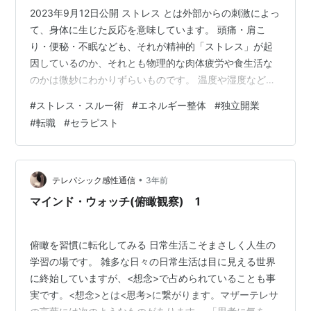
2023年9月12日公開 ストレス とは外部からの刺激によっ
て、身体に生じた反応を意味しています。 頭痛・肩こ
り・便秘・不眠なども、それが精神的「ストレス」が起
因しているのか、それとも物理的な肉体疲労や食生活な
のかは微妙にわかりずらいものです。 温度や湿度などの
環境的要因や寝不足や、二日酔いなどの身体的要因な
#
ストレス・スルー術
#
エネルギー整体
#
独立開業
ど、日常におけるさまざまなことがストレスになるとい
#
転職
#
セラピスト
われています。 ストレスというとマイナスなイメージを
思いがちですが、結婚や出産をはじめ、仕事での昇進、
誕生日など喜ばしいことも日常の変化に含まれるため、
ストレスにあてはまります。 今回は「嫌だなぁ」と思う
•
テレパシック感性通信
3年前
ことを続けるストレスに焦点を充ててい…
マインド・ウォッチ(俯瞰観察) 1
俯瞰を習慣に転化してみる 日常生活こそまさしく人生の
学習の場です。 雑多な日々の日常生活は目に見える世界
に終始していますが、<想念>で占められていることも事
実です。<想念>とは<思考>に繋がります。マザーテレサ