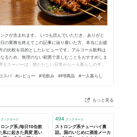
ンクが含まれます。 いつも読んでいただき、ありがと
一日の業務を終えてこの記事に辿り着いた方、本当にお疲
方の比較を目的としたレビューです。アルコール飲料は
異なるため、無理のない範囲で楽しむことをおすすめしま
ち寄るスーパーは、慌ただしい日常から一人暮らしの平穏
や東海地方を中心に展開する「ベイシア」は、安さと品
コスパ
#
レビュー
#
宅飲み
#
PB商品
#
一人暮らし
い存在ですよね。 サラリーマンとして一日の業務を終
なるのがストロング系。今…
もっと見る
494
ブックマーク
ブックマーク
トロング系｣毎日10缶飲
ストロング系チューハイ裏
た私に起きた異変 悪い
話。国のいじめに酒造メーカ