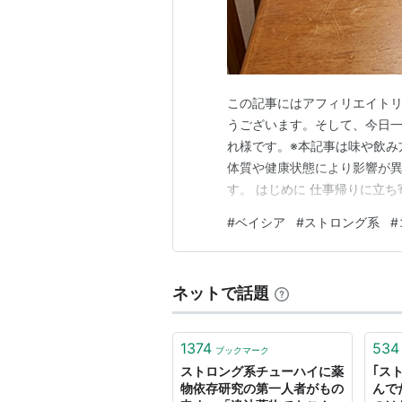
この記事にはアフィリエイトリ
うございます。そして、今日
れ様です。※本記事は味や飲み
体質や健康状態により影響が
す。 はじめに 仕事帰りに立
を取り戻す大切な場所。 関東
#
ベイシア
#
ストロング系
#
揃えで私たちの生活に欠かせな
えた夜、喉を鳴らして飲みたく
ネットで話題
1374
534
ブックマーク
ストロング系チューハイに薬
｢ス
物依存研究の第一人者がもの
んで