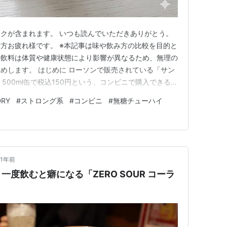
クが含まれます。 いつも読んでいただきありがとう。
方お疲れ様です。 ※本記事は味や飲み方の比較を目的と
ル飲料は体質や健康状態により影響が異なるため、無理の
めします。 はじめに ローソンで販売されている「サン
、500ml缶で税込150円という、コンビニで購入できるア
たコストパフォーマンスを誇ります。昨今の無糖・ドライ
RY
#
ストロング系
#
コンビニ
#
無糖チューハイ
9%という力強さと低価格を両立させた本商品。どのよ
のか、その…
1年前
度飲むと癖になる「ZERO SOUR コーラ