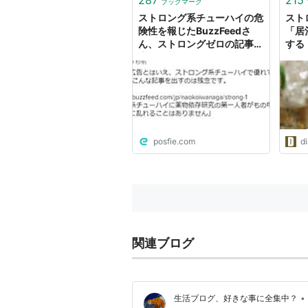
ブックマーク
ストロング系チューハイの危
スト
険性を報じたBuzzFeedさ
「居
ん、ストロングゼロの記事広
する
告を掲載
実味
posfie.com
d
関連ブログ
•
生活ブログ、好きな事に全集中？