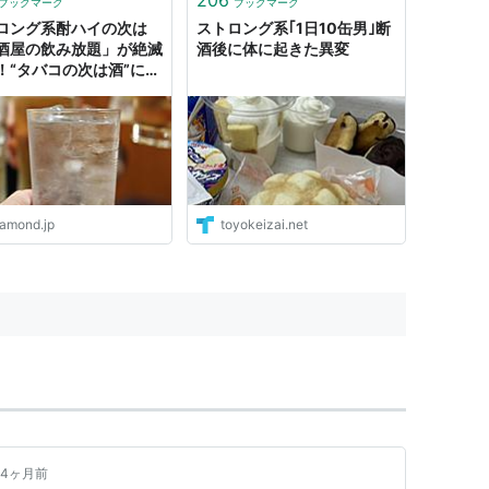
ブックマーク
ブックマーク
ロング系酎ハイの次は
ストロング系｢1日10缶男｣断
酒屋の飲み放題」が絶滅
酒後に体に起きた異変
！“タバコの次は酒”に現
iamond.jp
toyokeizai.net
4ヶ月前