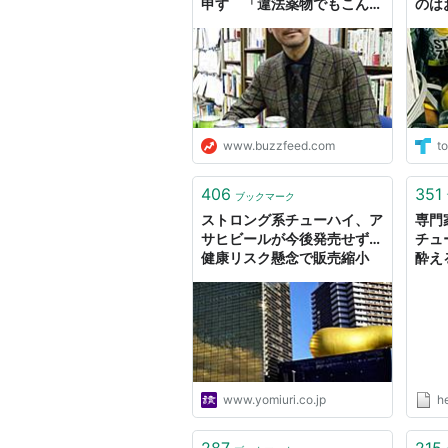
申す 「違法薬物でもこんな
のは
に乱れることはありません」
ロナ
www.buzzfeed.com
to
406
351
ブックマーク
ストロング系チューハイ、ア
専門
サヒビールが今後発売せず…
チュ
健康リスク懸念で販売縮小
酔え
ンダイ
ニュ
www.yomiuri.co.jp
h
287
215