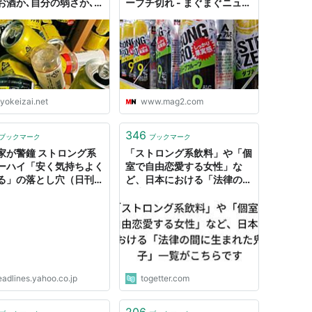
お酒か､自分の弱さか､コ
ーブチ切れ - まぐまぐニュー
か…
ス！
yokeizai.net
www.mag2.com
346
ブックマーク
ブックマーク
家が警鐘 ストロング系
「ストロング系飲料」や「個
ーハイ「安く気持ちよく
室で自由恋愛する女性」な
る」の落とし穴（日刊ゲ
ど、日本における「法律の間
DIGITAL） - Yahoo!
に生まれた鬼子」一覧がこち
ース
らです
eadlines.yahoo.co.jp
togetter.com
206