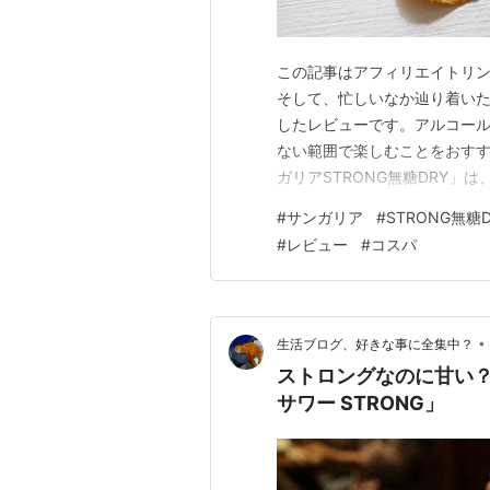
この記事はアフィリエイトリン
そして、忙しいなか辿り着いた
したレビューです。アルコー
ない範囲で楽しむことをおすす
ガリアSTRONG無糖DRY」は
ルコール飲料の中でも際立っ
#
サンガリア
#
STRONG無糖D
市場において、アルコール度数
#
レビュー
#
コスパ
うな味わいの構成になっている
•
生活ブログ、好きな事に全集中？
ストロングなのに甘い？一
サワー STRONG」