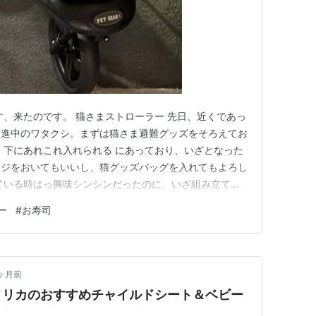
す、来たのです。 猫さまストローラー 先日、近くであっ
促進中のワタクシ。まずは猫さま避難グッズをそろえてお
 下にあれこれ入れられる にあっており、いざとなった
ージをおいてもいいし、猫グッズバッグを入れてもよろし
ている時はっ興味シンシンだったのに、いざ組み立てて
ならば、と 入れてみましたが すぐ退散。 ふん、しばら
ー
#
お寿司
ていると 入ってしまった なんと一番乗りはびびりのゆ
９歳になったし…
ヶ月前
メリカのおすすめチャイルドシート＆ベビー