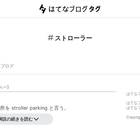
ストローラー
連ブログ
らー
】
はてな
はてな
roller parking と言う。
はてな
る。
Copyrig
解説の続きを読む