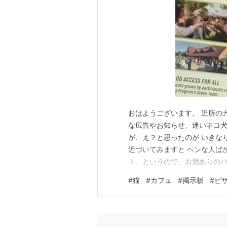
おはようございます。 近所の
な広告やお知らせ、迷いネコ犬
が、え？と思ったのが いきな
近づいてみますと ヘンな人ば
ト、というので、お酒ありの
い。 晩にはエル嬢が来るので
#
猫
#
カフェ
#
掲示板
#
ピ
忘れてしまいました。が、忘れ
なものも追加。が、これだけで