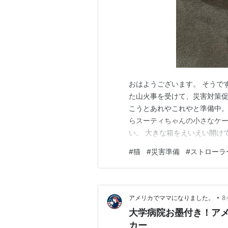
おはようございます。 そうで
た山火事を受けて、災害対策
こうとあれやこれやと準備中。
らスーティちゃんの小さなケ
い。 大きな箱をえいえい開け
みると、皆ちょっと警戒気味。
#
猫
#
災害準備
#
ストローラ
くその辺に置いとくか、と待っ
ず君！ いいねえ、さすがよ！
•
アメリカでママになりました。
8
大学病院お墨付き！ア
カー