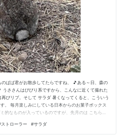
ちのぱぱ君がお散歩してたらですね、 🎵ある～日、森の
🎵 うささんはびびり系ですから、こんなに近くて撮れた
は再びリブ。そして サラダ 暑くなってくると、こういう
す。 毎月楽しみにしている日本からのお菓子ボックス
ミ的なものが入っているのですが、先月のは こちらの
んだ？ ラムネというのは、あのガラスの玉みたいんが、
#
ストローラー
#
サラダ
けるという、炭酸飲料でしょう？三ツ矢サイダー的な液
とは如何に？ …