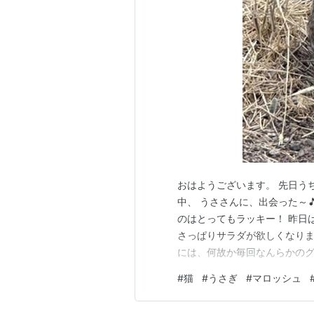
おはようございます。 先日う
中、 うささんに、出会った～
のはとってもラッキー！ 昨日
さっぱりサラダが欲しくなりま
には、何故か毎回なんらかのグ
ラムネ味 ん？ラムネ味ってな
#
猫
#
うさぎ
#
マロッシュ
ぽん！ と落ちて、それから頂
体ですよね。サイダーをグミに