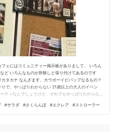
カフェにはコミュニティー掲示板がありまして、 いろん
など いろんなものが所狭しと張り付けてあるのです
りカタカナ なんざます、カウボーイビバップなるもの？
かりで、やっぱりわからない 21歳以上の大人のイベン
パーティなんでしょうけど、それでもやっぱりわからな
、彼女なら知っているだろうと訊こうと思っていたのに
ザ
#
サラダ
#
さくらんぼ
#
エクレア
#
ストローラー
なかったのは 宅配ピザ チーズパンだの、なんだの余計
はちょっとバランス悪…