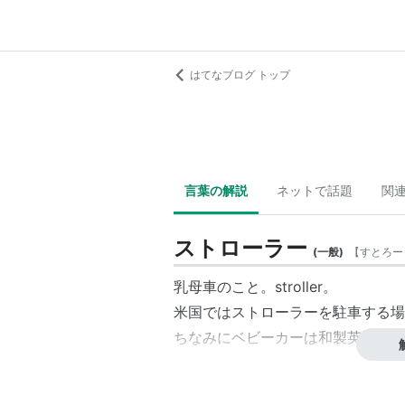
はてなブログ トップ
言葉の解説
ネットで話題
関
ストローラー
(
一般
)
【
すとろー
乳母車のこと。stroller。
米国ではストローラーを駐車する場所を st
ちなみにベビーカーは和製英語であ