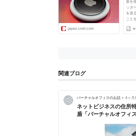
策を
ッタ
を送
こと
の改
japan.cnet.com
w
を受
トー
トー
ました
関連ブログ
•
バーチャルオフィスのお話
4ヶ月
ネットビジネスの住所
盾「バーチャルオフィ