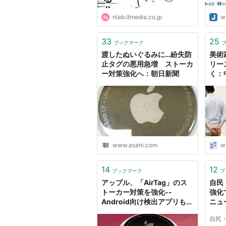
nlab.itmedia.co.jp
w
33
25
ブックマーク
渡したぬいぐるみに…紛失防
美術
止タグの悪用急増 ストーカ
リー
ー対策強化へ：朝日新聞
く：
www.asahi.com
w
14
12
ブックマーク
ブ
アップル、「AirTag」のス
自民
トーカー対策を強化--
強化
Android向け検出アプリも提
ニュ
供へ
自民