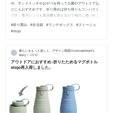
や、サンドイッチやおやつを持って公園やアウトドアな
どにもおすすめです。折り畳めば持ち帰りもコンパクト
です。電子レンジも食洗機も使えるので毎日に使いやす
い。パーツは簡単に分解できます。開閉はフタについて
#
折り畳み
#
弁当箱
#
ランチボックス
#
ストージョ
いる4つのフックを上げ下げするだけ。折りたたんで収納
#
stojo
できるのもうれしいポイントです。
store.shopping.yahoo.co.jp store.shopping.yahoo.co.jp
マイタンブラーやマイカップをいつもよりストレスフリ
暮らしをもっと楽しく。デザイン雑貨のconceptstore's
ーに持ち歩きたい！そ…
•
diary
4年前
アウトドアにおすすめ♪折りたためるマグボトル
stojo再入荷しました。