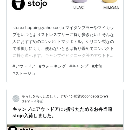
store.shopping.yahoo.co.jp マイタンブラーやマイカッ
プをいつもよりストレスフリーに持ち歩きたい！そんな
人におすすめのコンパクトマグボトル。シリコン製なの
で破損しにくく、使わないときは折り畳めてコンパクト
に持ち運べます。キャンプやピクニック等のアウトドア
やジムやヨガなどのスポーツにもおすすめです。
#
アウトドア
#
ウォーキング
#
キャンプ
#
水筒
store.shopping.yahoo.co.jp ムーミンの世界が楽しめる
#
ストージョ
小さなマグボトルが新入荷しました。 ポケットにすっぽ
り入る約140mlのコンパクトサイズのマグボトルはカバ
ンに入れても邪魔にならない大きさ。ちょっとしたお散
暮らしをもっと楽しく。デザイン雑貨のconceptstore's
歩や、ベッドサイドのお薬用のお水入れにもぴ…
•
diary
4年前
キャンプにアウトドアに♪折りたためるお弁当箱
stojo入荷しました。