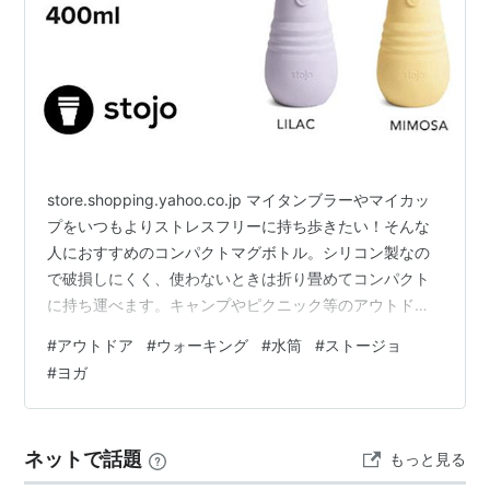
store.shopping.yahoo.co.jp マイタンブラーやマイカッ
プをいつもよりストレスフリーに持ち歩きたい！そんな
人におすすめのコンパクトマグボトル。シリコン製なの
で破損しにくく、使わないときは折り畳めてコンパクト
に持ち運べます。キャンプやピクニック等のアウトドア
やジムやヨガなどのスポーツにもおすすめです。
#
アウトドア
#
ウォーキング
#
水筒
#
ストージョ
store.shopping.yahoo.co.jp ムーミンの世界が楽しめる
#
ヨガ
小さなマグボトルが新入荷しました。 ポケットにすっぽ
り入る約140mlのコンパクトサイズのマグボトルはカバ
ンに入れても邪魔にならない大きさ。ちょっとしたお散
ネットで話題
もっと見る
歩や、ベッドサイドのお薬用のお水入れにもぴ…