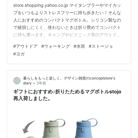
store.shopping.yahoo.co.jp マイタンブラーやマイカッ
プをいつもよりストレスフリーに持ち歩きたい！そんな
人におすすめのコンパクトマグボトル。シリコン製なの
で破損しにくく、使わないときは折り畳めてコンパクト
に持ち運べます。キャンプやピクニック等のアウトドア
やジムやヨガなどのスポーツにもおすすめです。
#
アウトドア
#
ウォーキング
#
水筒
#
ストージョ
store.shopping.yahoo.co.jp ムーミンの世界が楽しめる
#
ヨガ
小さなマグボトルが新入荷しました。 ポケットにすっぽ
り入る約140mlのコンパクトサイズのマグボトルはカバ
ンに入れても邪魔にならない大きさ。ちょっとしたお散
暮らしをもっと楽しく。デザイン雑貨のconceptstore's
歩や、ベッドサイドのお薬用のお水入れにもぴ…
•
diary
3年前
ギフトにおすすめ♪折りたためるマグボトルstojo
再入荷しました。