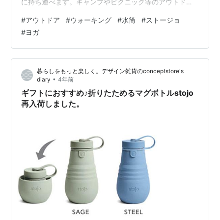
に持ち運べます。キャンプやピクニック等のアウトドア
やジムやヨガなどのスポーツにもおすすめです。
#
アウトドア
#
ウォーキング
#
水筒
#
ストージョ
store.shopping.yahoo.co.jp ムーミンの世界が楽しめる
#
ヨガ
小さなマグボトルが新入荷しました。 ポケットにすっぽ
り入る約140mlのコンパクトサイズのマグボトルはカバ
ンに入れても邪魔にならない大きさ。ちょっとしたお散
暮らしをもっと楽しく。デザイン雑貨のconceptstore's
歩や、ベッドサイドのお薬用のお水入れにもぴ…
•
diary
4年前
ギフトにおすすめ♪折りたためるマグボトルstojo
再入荷しました。