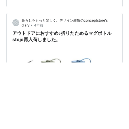
小さなマグボトルが新入荷しました。 ポケットにすっぽ
り入る約140mlのコンパクトサイズのマグボトルはカバ
ンに入れても邪魔にならない大きさ。ちょっとしたお散
暮らしをもっと楽しく。デザイン雑貨のconceptstore's
歩や、ベッドサイドのお薬用のお水入れにもぴ…
•
diary
4年前
アウトドアにおすすめ♪折りたためるマグボトル
stojo再入荷しました。