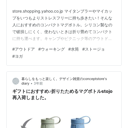
store.shopping.yahoo.co.jp マイタンブラーやマイカッ
プをいつもよりストレスフリーに持ち歩きたい！そんな
人におすすめのコンパクトマグボトル。シリコン製なの
で破損しにくく、使わないときは折り畳めてコンパクト
に持ち運べます。キャンプやピクニック等のアウトドア
やジムやヨガなどのスポーツにもおすすめです。
#
アウトドア
#
ウォーキング
#
水筒
#
ストージョ
store.shopping.yahoo.co.jp ムーミンの世界が楽しめる
#
ヨガ
小さなマグボトルが新入荷しました。 ポケットにすっぽ
り入る約140mlのコンパクトサイズのマグボトルはカバ
ンに入れても邪魔にならない大きさ。ちょっとしたお散
暮らしをもっと楽しく。デザイン雑貨のconceptstore's
歩や、ベッドサイドのお薬用のお水入れにもぴ…
•
diary
3年前
ギフトにおすすめ♪折りたためるマグボトルstojo
再入荷しました。