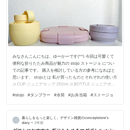
みなさんこんにちは、ゆーかーです(^^) 今回は可愛くて
便利な折りたたみ商品が魅力の stojo ストージョ につい
ての記事です。 購入を検討している方の参考になればと
思います。 stojoとは 私が買ったものとそれぞれの使い方
Jr.CUP ジュニアカップ 250ml Jr.BOTTLE ジュニアボト
ル 400ml BOX ボックス 700ml stojoとは 2014年ニュー
#
stojo
#
タンブラー
#
水筒
#
お弁当箱
#
ストージョ
ヨーク発のブランドです。 創設者がニューヨークに引っ
越した際に大量に捨てられているコーヒーカップのゴミ
を見て、自分の子供たちに誇れる何かがしたい！という
暮らしをもっと楽しく。デザイン雑貨のconceptstore's
ことでコンパクトに折り畳めて何度も利用できるコーヒ
•
diary
3年前
ーカップを思いつ…