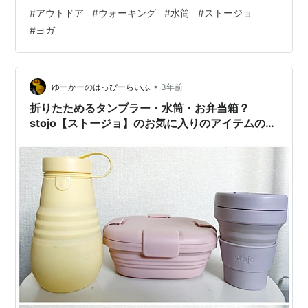
やジムやヨガなどのスポーツにもおすすめです。
#
アウトドア
#
ウォーキング
#
水筒
#
ストージョ
store.shopping.yahoo.co.jp ムーミンの世界が楽しめる
#
ヨガ
小さなマグボトルが新入荷しました。 ポケットにすっぽ
り入る約140mlのコンパクトサイズのマグボトルはカバ
ンに入れても邪魔にならない大きさ。ちょっとしたお散
歩や、ベッドサイドのお薬用のお水入れにもぴ…
•
ゆーかーのはっぴーらいふ
3年前
折りたためるタンブラー・水筒・お弁当箱？
stojo【ストージョ】のお気に入りのアイテムのレ
ビュー。仕事帰りにカバンが小さくなる？