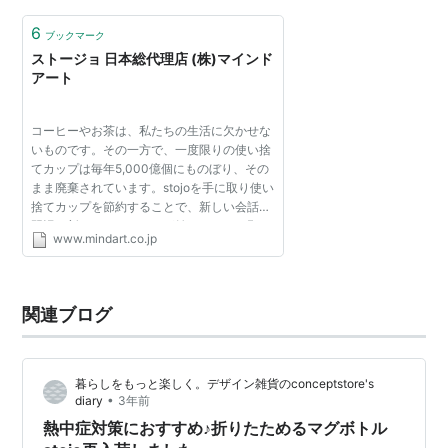
6
ブックマーク
ストージョ 日本総代理店 (株)マインド
アート
コーヒーやお茶は、私たちの生活に欠かせな
いものです。その一方で、一度限りの使い捨
てカップは毎年5,000億個にものぼり、その
まま廃棄されています。stojoを手に取り使い
捨てカップを節約することで、新しい会話や
習慣、新たなチャレンジが始まることを願っ
www.mindart.co.jp
ています。サステナビリティ（持続可能性）
は我慢することで...
関連ブログ
暮らしをもっと楽しく。デザイン雑貨のconceptstore's
•
diary
3年前
熱中症対策におすすめ♪折りたためるマグボトル