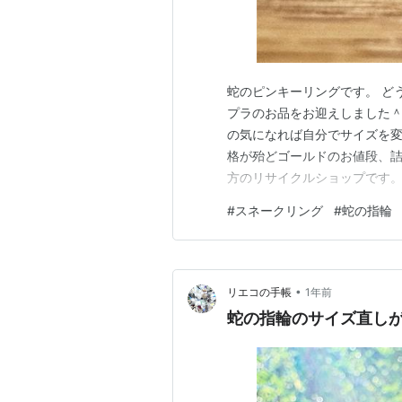
蛇のピンキーリングです。 ど
プラのお品をお迎えしました＾
の気になれば自分でサイズを変
格が殆どゴールドのお値段、詰
方のリサイクルショップです。
いうほぼ金の値段ですよ〜みた
#
スネークリング
#
蛇の指輪
きたかったのですが、飛行機
合でも少し寝かせて売却すれば
•
リエコの手帳
1年前
蛇の指輪のサイズ直し