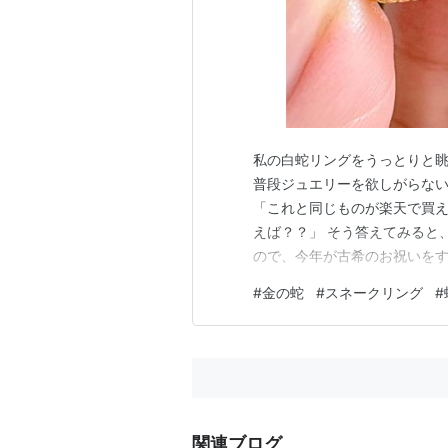
私の白蛇リングをうっとりと
普段ジュエリーを欲しがらな
「これと同じものが楽天で買
えば？？」 そう答えてみると、
ので、今年が古希のお祝いをす
希は厄年という意味合いも強
#
金の蛇
#
スネークリング
#
るようです。 だとすると、蛇
ょうか？ となると…？？？ 
関連ブログ