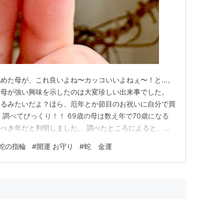
眺めた母が、これ良いよね〜カッコいいよねぇ〜！と…。
い母が強い興味を示したのは大変珍しい出来事でした。
えるみたいだよ？ほら、厄年とか節目のお祝いに自分で買
調べてびっくり！！ 69歳の母は数え年で70歳になる
べき年だと判明しました。 調べたところによると、古
いらしく、お祝いをするのではなく厄祓いをする地域もあ
蛇の指輪
#
開運 お守り
#
蛇 金運
モチーフのジュエリーは厄除けにぴったりではないでし
蛇のリングは母本人が…