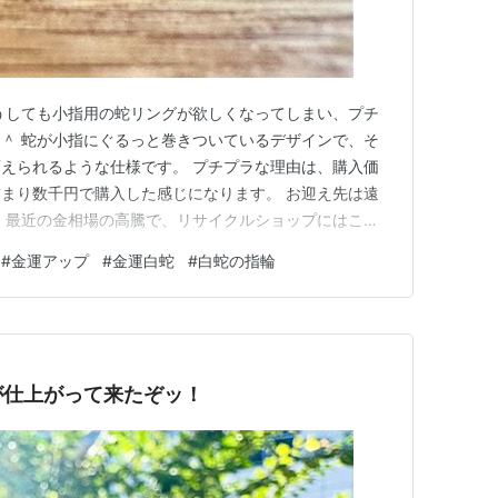
うしても小指用の蛇リングが欲しくなってしまい、プチ
＾ 蛇が小指にぐるっと巻きついているデザインで、そ
えられるような仕様です。 プチプラな理由は、購入価
まり数千円で購入した感じになります。 お迎え先は遠
 最近の金相場の高騰で、リサイクルショップにはこう
いなお品が稀に並んでおります。 本当は実物を見に行
#
金運アップ
#
金運白蛇
#
白蛇の指輪
を使わないと見に行けない場所だった事と、微妙だった場
プラスになりそうだったため…
が仕上がって来たぞッ！