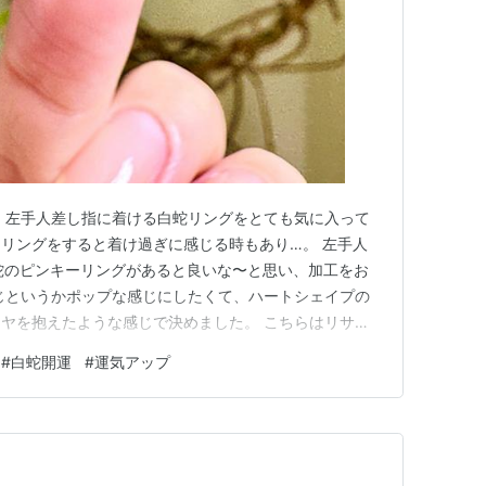
 左手人差し指に着ける白蛇リングをとても気に入って
リングをすると着け過ぎに感じる時もあり…。 左手人
蛇のピンキーリングがあると良いな〜と思い、加工をお
じというかポップな感じにしたくて、ハートシェイプの
ヤを抱えたような感じで決めました。 こちらはリサイ
18の蛇のリングがベースとなっております。 こちらで
#
白蛇開運
#
運気アップ
ムメッキをかけ、ダイヤモンドを添えるような感じで、
たという事です＾＾ リン…