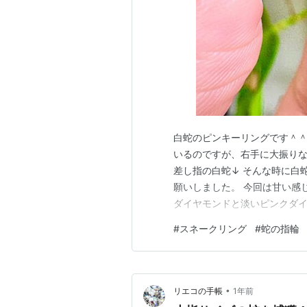
白蛇のピンキーリングです＾＾
いるのですが、右手に大振りな
差し指の白蛇↓ そんな時に白
願いしました。 今回は甘い感
ダイヤモンドと淡いピンクダイ
クルショップよりお迎えしたK
#
スネークリング
#
蛇の指輪
すね↓ 蛇の形を整えてロジウ
既製品のリングを改造して頂い
•
リエコの手帳
1年前