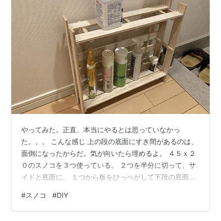
やってみた。正直、本当にやるとは思っていなかっ
た。。。 こんな感じ 上の段の底面にすき間があるのは、
面倒になったからだ。気が向いたら埋めるよ。 ４５ｘ２
０のスノコを３つ使っている。 ２つを半分に切って、サ
イドと底面に。 １つから板をひっぺがして下段の底面
に。残りを背面に。 まず注意点は、スノコ自体が微妙に
#
スノコ
#
DIY
歪んでいることだ。 なので、半分に切ったスノコ計４つ
をいろいろ組み合わせて、ベストフィットのパターンを