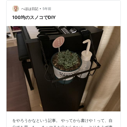
選んだ。たかが２４通りだが、どれがどれだか分からな
•
くなるので、たぶん１００通りくらい入れ替えた。（若
へほは日記
5年前
干大袈裟か） ただ組み立てるだけなら、それほど気を遣
100均のスノコでDIY
うところではないが、せっかくなので綺麗に…
をやろうかなという記事。 やってから書けや！って、自