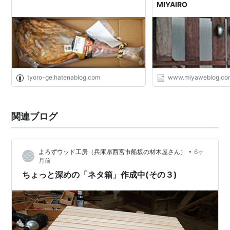
MIYAIRO
tyoro-ge.hatenablog.com
www.miyaweblog.co
関連ブログ
•
よろずウッド工房（兵庫県西宮市船坂の材木屋さん）
6ヶ
月前
ちょっと深めの「ネタ箱」作成中(その３)