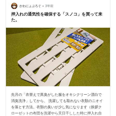
•
桟）」がよく効きますこの、桟側を裏にして 蓋をはめま
かわにょぶろぐ
3年前
す以上で、ほぼ完成 あとは、仕上げ削りと面取り です
押入れの通気性を確保する「スノコ」を買って来
まもなく、出来上がります。。。。大変お…
た。
先月の「衣替えで異臭がした服をオキシクリーン漂白で
消臭洗浄」してから、 洗濯しても取れない衣類のニオイ
を落とす方法。衣類の臭いが少し気になります（挨拶ク
ローゼットの布団を洗濯やら天日干しした時に押入れ自