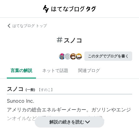
はてなブログ トップ
スノコ
このタグでブログを書く
言葉の解説
ネットで話題
関連ブログ
スノコ
(
一般
)
【
すのこ
】
Sunoco Inc.
アメリカの総合エネルギーメーカー。ガソリンやエンジ
ンオイルなどを手掛けている。1886年創業。
解説の続きを読む