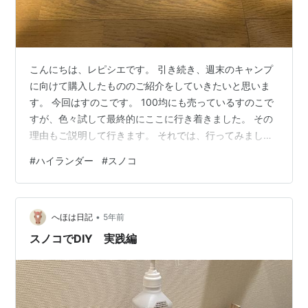
こんにちは、レピシエです。 引き続き、週末のキャンプ
に向けて購入したもののご紹介をしていきたいと思いま
す。 今回はすのこです。 100均にも売っているすのこで
すが、色々試して最終的にここに行き着きました。 その
理由もご説明して行きます。 それでは、行ってみましょ
う。 我が家のすのこ歴 ハイランダー：アルミすのこロン
#
ハイランダー
#
スノコ
グ まとめ 我が家のすのこ歴 そもそもキャンプですのこ
をどこに使うのかという点ですが、インナーテントの入
り口に置いています。 キャンプを始めたての頃は何も置
•
いていなかったのですが、ちゃんと靴を脱いで入ってい
へほは日記
5年前
るはずなのに、意外とインナーテントの中に草だったり
スノコでDIY 実践編
砂だったりが入っていることに…