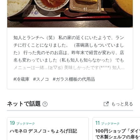
知人とランチへ（笑） 私の家の近くにいたようで、ラン
チに行くことになりました。 （茶碗蒸しもついていまし
た） 行った先のそのお店は、昨年末で経営が変わり、店
名も変わっていました（私も知人も知らなかった） でも
メニューは一緒…(⁠≧⁠▽⁠≦⁠) 美味しかったです(*^^*) 知人と
別れたあと（知人はお仕事へ）、 ダイソーへ行ってスノ
#
冷蔵庫
#
スノコ
#
ガラス棚板の代用品
コとPPシートを買ってきました（突っ張り棒は家にあっ
たもの） 冷蔵庫のガラス棚板は、1枚粉々に割れて怖い思
いをしたので、他の棚板ももう使いたくはありません。
ネットで話題
もっと見る
自作します。 AIが良いことを教えてくれました。 つづ
く…。 ランキング参加中雑談・日記を書きたい人のグル
ープ …
19
11
ブックマーク
ブックマーク
ハモネロ デ スノコ - ちょろげ日記
100円ショップ「ダ
で木製シェルフの扉をつ