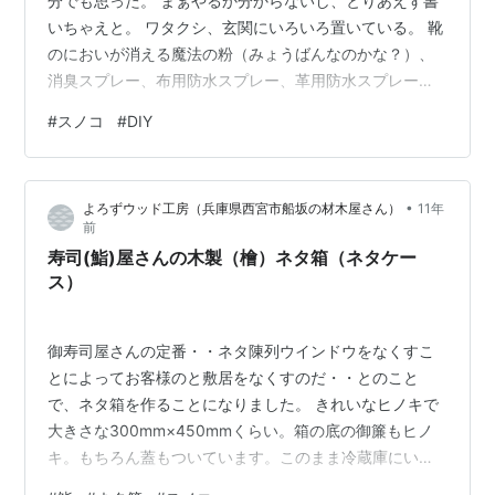
分でも思った。 まぁやるか分からないし、とりあえず書
いちゃえと。 ワタクシ、玄関にいろいろ置いている。 靴
のにおいが消える魔法の粉（みょうばんなのかな？）、
消臭スプレー、布用防水スプレー、革用防水スプレー、
イカリジン（虫よけスプレー）、アルコール。 そんなに
#
スノコ
#
DIY
困っていないんだけど、アルコールを床に置くとちょっ
と低いので、台があるといいかなぁと思っていた。 第一
候補はキッチン用の台。よく100均にある積み重ねられる
•
よろずウッド工房（兵庫県西宮市船坂の材木屋さん）
11年
やつ。でもあれだと高さが足りなくて、スプレー類が下
前
に置けない。 やっぱり、スプレー類を下に置いても取り
寿司(鮨)屋さんの木製（檜）ネタ箱（ネタケー
出しにくくない、というのが理想形…
ス）
御寿司屋さんの定番・・ネタ陳列ウインドウをなくすこ
とによってお客様のと敷居をなくすのだ・・とのこと
で、ネタ箱を作ることになりました。 きれいなヒノキで
大きさな300mm×450mmくらい。箱の底の御簾もヒノ
キ。もちろん蓋もついています。このまま冷蔵庫にい
れ、お客様には、この箱ごと見せるそうです。・・お客