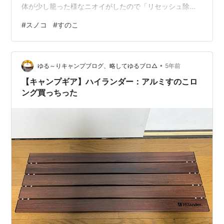
体が少し籠った様なニオイがしたので「リセッシュ除菌
EX」を散布して窓を開けて換気戦を回しつつクローゼッ
#
スノコ
#
すのこ
トには扇風機をあてて数時間放置。 リセッシュ除菌EX プ
ラス デオドラントパワー 消臭スプレー 香り残らないタ
イプ ニオイは取れましたヽ(´ー`)ノ押入れの底面には今
•
まで「昔使ってた安価な三つ折りマットレス」の「一
ゆる～りキャンプブログ、略してゆるブロ△
5年前
面」のみにカットしたものを敷いてましたが、これが経
【キャンプギア】ハイランダー：アルミすのこロ
年劣化か少しニオイがしてた感じ。…
ング買っちった