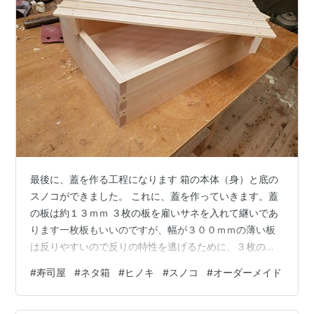
最後に、蓋を作る工程になります 箱の本体（身）と底の
スノコができました。 これに、蓋を作っていきます。蓋
の板は約１３ｍｍ ３枚の板を雇いサネを入れて継いであ
ります一枚板もいいのですが、幅が３００ｍｍの薄い板
は反りやすいので反りの特性を逃げるために、３枚の板
を表裏表とゆうように互い違いにして貼り付けます この
#
寿司屋
#
ネタ箱
#
ヒノキ
#
スノコ
#
オーダーメイド
蓋の内側には２本の桟を取り付けます⇒二方桟蓋この桟
木は蓋がずり落ちないようにするためと、蓋の反り止め
にもなります反り止めのためには「吸いつき桟（アリ