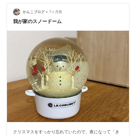
化してリアルになりすぎた💦 我が家はいつもと何も変わ
らない（カットケーキだけ🍰）静かなクリスマス🎄でし
•
かんこブログ
7ヶ月前
た。(>_<) せめて画像…
我が家のスノードーム
クリスマスをすっかり忘れていたので、夜になって「き