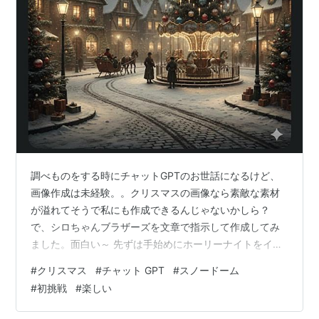
調べものをする時にチャットGPTのお世話になるけど、
画像作成は未経験。。クリスマスの画像なら素敵な素材
が溢れてそうで私にも作成できるんじゃないかしら？
で、シロちゃんブラザーズを文章で指示して作成してみ
ました。面白い～ 先ずは手始めにホーリーナイトをイメ
ージした画像 いい雰囲気です(^_-)-☆ シロちゃんブラザ
#
クリスマス
#
チャット GPT
#
スノードーム
ーズ 配置に苦労しました。💦 何度も指示してたら「これ
#
初挑戦
#
楽しい
以上画像作成は出来ません！」だって！（笑） シロちゃ
ん代表でスノードームに入って貰いました （笑）顔が進