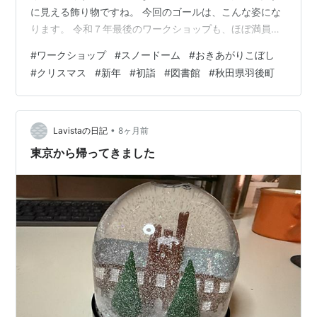
に見える飾り物ですね。 今回のゴールは、こんな姿にな
ります。 令和７年最後のワークショップも、ほぼ満員の
ご参加をいただきました。 赤いサンタ帽をかぶって、気
#
ワークショップ
#
スノードーム
#
おきあがりこぼし
分はクリスマス！ 「クリスマスに飾れる作品を作りた
#
クリスマス
#
新年
#
初詣
#
図書館
#
秋田県羽後町
い！」 子どもたちの意気込みが伝わってきます。 小さな
ビンに洗濯のりや水を注いだり、小さな星形のラメをピ
ンセットで入れたり。 子どもたちには繊細で緊張感のあ
る作業が続きました。 スポンジに刺したメインのキャラ
•
Lavistaの日記
8ヶ月前
クターをグイッとビンに押し込めば…
東京から帰ってきました