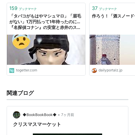
159
37
ブックマーク
ブックマーク
「タバコがもはやマシュマロ」「眉毛
作ろう！「酒スノード
がない」1万円払って1年待ったのに…
『名探偵コナン』の安室と赤井のスノ
ードームのクオリティがとんでもなか
った
togetter.com
dailyportalz.jp
関連ブログ
•
◆BookBookBook◆
7ヶ月前
クリスマスマーケット