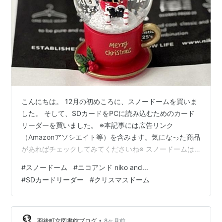
こんにちは。 12月の初めころに、スノードームを買いま
した。 そして、SDカードをPCに読み込むためのカード
リーダーを買いました。 ※本記事には広告リンク
（Amazonアソシエイト等）を含みます。気になった商品
があればチェックしてみてくださいね※ スノードームは
niko and・・で買いました。 小さくて可愛らしい。
#
スノードーム
#
ニコアンド niko and...
1300円くらいでした。 11月ごろから店頭に並んでいたの
#
SDカードリーダー
#
クリスマスドーム
を確認していました。 12月に買いに行った時には、残り
1～2個くらいになっていました。 スノードームが好きな
ので、間に合って良かったーと買いました。 下の写真、
奥にある大き目のスノードームは、 横浜のスノードーム
•
羽後町立図書館ブログ
8ヶ月前