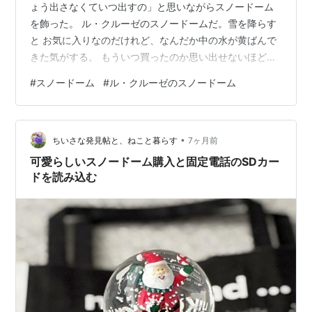
ょう出さなくていつ出すの」と思いながらスノードーム
を飾った。 ル・クルーゼのスノードームだ。雪を降らす
と お気に入りなのだけれど、なんだか中の水が黄ばんで
きた気がする。 もういつ買ったのか思い出せないほど前
に買った。毎年12月に入ったら出して飾っていたのに、
#
スノードーム
#
ル・クルーゼのスノードーム
今回はすっかり忘れていた。 せっかくなので年末まで飾
ろうかしらん。年末と言わず冬の間は飾っておこう。 ポ
チッと応援お願いします。 にほんブログ村 日記・雑談ラ
•
ンキング ありがとうございました。
ちいさな発見帖と、ねこと暮らす
7ヶ月前
可愛らしいスノードーム購入と固定電話のSDカー
ドを読み込む