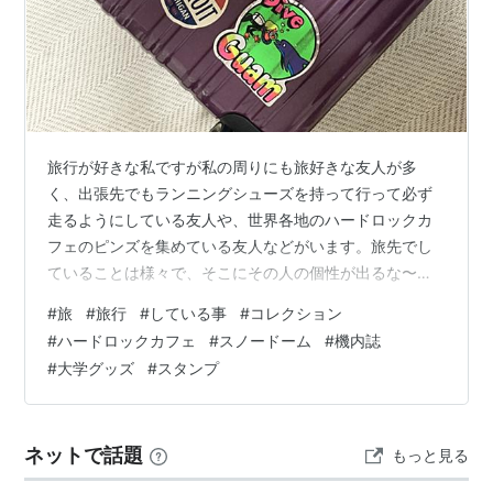
旅行が好きな私ですが私の周りにも旅好きな友人が多
く、出張先でもランニングシューズを持って行って必ず
走るようにしている友人や、世界各地のハードロックカ
フェのピンズを集めている友人などがいます。旅先でし
ていることは様々で、そこにその人の個性が出るな〜と
思っています。 ちなみに私は旅先で以下のような事をし
#
旅
#
旅行
#
している事
#
コレクション
ています。１）スノードームを買う これはもう20年以上
#
ハードロックカフェ
#
スノードーム
#
機内誌
の続けていて、ライフワークになりました。 ２）機内誌
#
大学グッズ
#
スタンプ
をもらう FDAの機内誌は情報量が豊富で写真も美しい〜
海外のものも大事にコレクションしています。 ３）新聞
を買う・もらう（海外） 日本の元号が令和に変わってそ
ネットで話題
もっと見る
れまでの天皇が上皇になった時、連休…