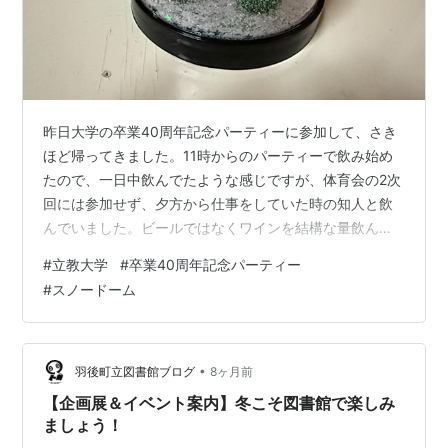
昨日大学の卒業40周年記念パーティーに参加して、さき
ほど帰ってきました。11時からのパーティーで飲み始め
たので、一日中飲んでたような感じですが、体育会の2次
回には参加せず、夕方から仕事をしていた時の知人と飲
んでいました。ビールではなくワインを結構な量飲んだ
ので、かなりきつい二日酔い状態ですが、楽しかったで
#
立教大学
#
卒業40周年記念パーティー
す。 大学のパーティーの方は野球部の監督が同期なの
#
スノードーム
で、現状の母校のスポーツ入学についての話が興味深か
ったです。私たちが現役の頃にはスポーツ入学はなかっ
たので、野球も東大と最下位争いでしたし、箱根駅伝な
んて夢のまた夢でした。ただ現状のスポーツ入学は他大
•
羽後町立図書館ブログ
8ヶ月前
学とは大きく違っているようで、スポーツ入学枠…
【企画展＆イベント案内】冬こそ図書館で楽しみ
ましょう！