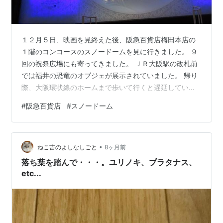
１２月５日、映画を見終えた後、阪急百貨店梅田本店の
１階のコンコースのスノードームを見に行きました。 ９
回の祝祭広場にも寄ってきました。 ＪＲ大阪駅の改札前
では福井の恐竜のオブジェが展示されていました。 帰り
際、大阪環状線のホームまで歩いて行くと遅延していた
ので１５分ほど待ちました。午後４時頃に帰宅しまし
#
阪急百貨店
#
スノードーム
た。
•
ねこ吉のよしなしごと
8ヶ月前
落ち葉を踏んで・・・。ユリノキ、プラタナス、
etc...