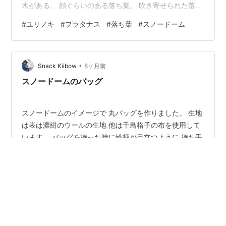
木がある。 顔ぐらいのある落ち葉。 吹き寄せられた落ち
葉たち。 ねこ吉は、落ち葉を踏むのが好き。カサコソ、
#
ユリノキ
#
プラタナス
#
落ち葉
#
スノードーム
カサコソ、カサコソ・・・。 ねこ吉は、この木の迷彩模
様が好き。 大きなプラタナスの枯れ葉を拾って帰った。
２号線でイチョウの葉を拾い、サクラの葉を拾
•
い・・・。 家に帰って、リビングに撒き散らかした。 追
Snack Kiibow
8ヶ月前
記 ねこ吉は暇人なので、落ち葉を型抜きして瓶に入れ水
スノードームのバッグ
を入れて、即席のスノードーム？を作…
スノードームのイメージで 丸バッグを作りました。 生地
は表は濃紺のウールの生地 他は千鳥格子の布を使用して
います。 バッグを持った時に絵柄が目立つように 持ち手
はいつもより長めのものをつけており 実物はビーズとス
パンコールで画像よりキラキラしています。 12月3日-12
月25日 ranbu 企画展 「星降るクリスマス」（委託） 12
#
スノードーム
#
白馬
#
丸バッグ
月13日(土)14日(日) 毛と糸の市 （秋田）
•
選びながら生きていく☆
8ヶ月前