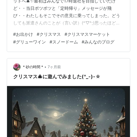
ットへ🎄✨最初はみんなで17時退社を目指していたけ
ど・・当日ポツポツと「定時帰り」メッセージが飛
び・・わたしもそこでその意見に乗ってしまった。どう
しても派遣さんのことが（言い訳）(^▽^;)思ったほど寒
くなく18時半着で少し並ぶ程度で入場小物屋さんをぐる
#
お出かけ
#
クリスマス
#
クリスマスマーケット
り一周見て回ってからフードコーナーへ。クリスマスと
#
グリューワイン
#
スノードーム
#
みんなのブログ
言えばホットワイン→グリューワイン！野外なのでさす
がに身体が冷える。。あとはクラムチャウダーやホット
パイ色々見て回るも「高級過ぎ！」やっとリーズナブル
なお店を見つけて乾杯でした。グリューワイン最初は強
•
* 砂の時間 *
7ヶ月前
烈です。遅れてきた仲間と合流再度乾杯して小物コ…
クリスマス🎄に遊んでみました(^_-)-☆