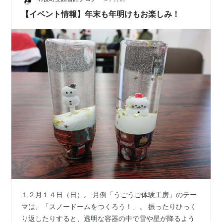
美術館（み…
【イベント情報】年末も年明けもお楽しみ！
１２月１４日（日）。 月例「うごうご体験工房」のテー
マは、「スノードームをつくろう！」。 振ったりひっく
り返したりすると、透明な容器の中で雪や星が降るよう