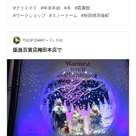
の周りに集まったお店の方々の談笑が、時折小さく響い
#
クリスマス
#
年末年始
#
本
#
図書館
てきます。 今日は、日中の最高気温も氷点下の予想で、
#
ワークショップ
#
スノードーム
#
秋田県羽後町
この後も積雪は増えそうです。 とはいえ、寒さに縮こま
ってばかりではもったいないですね。 図書館では、年末
年始らしい企画展示を始めました。 クリスマスやこの季
節にぴったりの本を集めています。 今回は、紙芝居も展
•
TULIP DIARY
8ヶ月前
示してみました。 クリスマ…
阪急百貨店梅田本店で