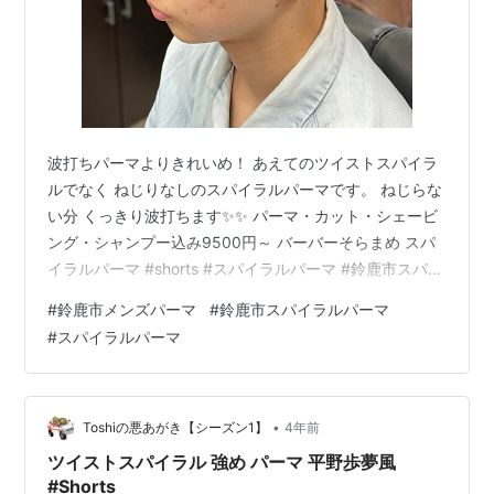
波打ちパーマよりきれいめ！ あえてのツイストスパイラ
ルでなく ねじりなしのスパイラルパーマです。 ねじらな
い分 くっきり波打ちます✨✨ パーマ・カット・シェービ
ング・シャンプー込み9500円～ バーバーそらまめ スパ
イラルパーマ #shorts #スパイラルパーマ #鈴鹿市スパイ
ラルパーマ - YouTube youtube.com 合わせて見てほしい
#
鈴鹿市メンズパーマ
#
鈴鹿市スパイラルパーマ
記事👇 波打ちパーマ…ハード目。鈴鹿市・バーバーそら
#
スパイラルパーマ
まめ - バーバーそらまめ’s blog
www.barbersoramame.com そらまめのパーマメニュー
- バーバーそらまめ’s blog www.barbersoramame.com
•
Toshiの悪あがき【シーズン1】
4年前
ツイストスパイラル 強め パーマ 平野歩夢風
#Shorts