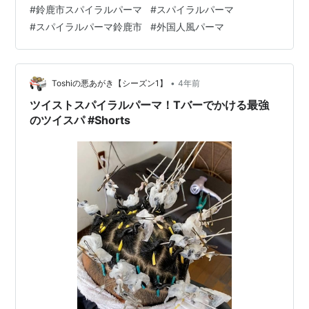
youtube.com 外国人風…スパイラルパーマ #鈴鹿市スパ
#
鈴鹿市スパイラルパーマ
#
スパイラルパーマ
イラルパーマ#スパイラルパーマ #shorts - YouTube パー
#
スパイラルパーマ鈴鹿市
#
外国人風パーマ
マ・カット・シェービング込み9500円のメニューです。
合わせて見てほしい記事👇 What`s スペインカールパーマ
鈴鹿市・バーバーそらまめ - バーバーそらまめ’s blog
www…
•
Toshiの悪あがき【シーズン1】
4年前
ツイストスパイラルパーマ！Tバーでかける最強
のツイスパ #Shorts