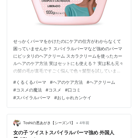
せっかくパーマをかけたのにケアの仕方がわからなくて
困っていませんか？ スパイラルパーマなど強めのパーマ
にピッタリのヘアクリーム スカラクリームを使ったカー
ルヘアのケア方法 実はセットにも使える？ 実は私も元々
の髪の毛が直毛ですごく悩んで色々髪型を試していまし
た。 そこで思いついたのが くるくるパーマかけたらイイ
#
くるくるパーマ
#
ヘアのケア方法
#
ヘアクリーム
感じに似合うんじゃね！？ 実際にかけてみた感想として
#
コスメの魔法
#
コスメ
#
口コミ
は、どストレートの直毛でペチャンコだった髪の毛にボ
#
スパイラルパーマ
#
おしゃれカンケイ
リュウームができてイメージが凄くかわりました！ しか
し次の日...。 髪の毛が乾くとパサパサ感とカールにまと
まりが無くごちゃごちゃに...。 そこで私が見つけたのが
これ！ スパイラルパー…
•
Toshiの悪あがき【シーズン1】
4年前
女の子 ツイストスパイラルパーマ強め 外国人