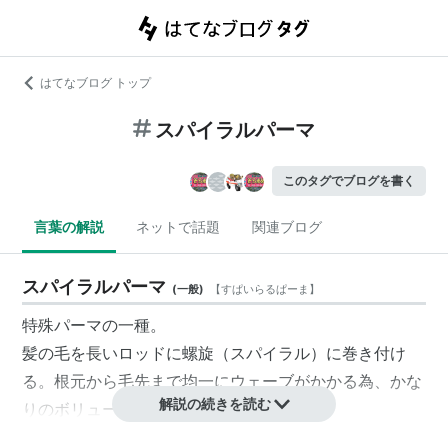
はてなブログ トップ
スパイラルパーマ
このタグでブログを書く
言葉の解説
ネットで話題
関連ブログ
スパイラルパーマ
(
一般
)
【
すぱいらるぱーま
】
特殊パーマの一種。
髪の毛を長いロッドに螺旋（スパイラル）に巻き付け
る。根元から毛先まで均一にウェーブがかかる為、かな
解説の続きを読む
りのボリュームが出る。
見た目は派手だが、強くかかるパーマであり手入れは非