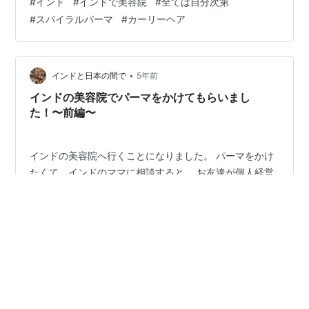
#
インド
#
インドで美容院
#
全ては自分次第
頃、オーナーさんが チャイとインドのおやつを持ってき
#
スパイラルパーマ
#
カーリーヘア
てくれました。 そしてオーナーさん、スタッフさん、私
の 3人で仲良くチャイタイム。 ちなみにここでのおやつ
は、塩気の効いたクラッカーと、 しっとりとした
「Barfi(バルフィ)」というインドのおやつ。 カシューナ
•
インドと日本の間で
5年前
ッツで作った「Kaju…
インドの美容院でパーマをかけてもらいまし
た！〜前編〜
インドの美容院へ行くことになりました。 パーマをかけ
たくて、インドのママに相談すると、 お友達が個人経営
の美容院をやっているから 問い合わせてみるね、とすぐ
に連絡をとってくれました。 お友達は20年のベテランら
しく、 私の今の髪の状態と、なりたい髪型の写真を送る
と 「この髪型に完璧にしますよ」と二つ返事で応じてく
#
インド
#
インドでパーマ
#
美容院
れました。 期待と不安を胸に、いざ、美容院へ。 店内は
#
スパイラルパーマ
#
驚き
とてもコンパクトで、壁に鏡が2枚並んでいました。 1枚
の鏡の前には、リクライニングしそうな椅子が置いてあ
り、 もう1枚の鏡の前には背の低い椅子と、 ファミレス