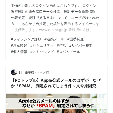
本物のe-Statのログイン画面はこちらです。 ログイン |
政府統計の総合窓口データ検索、統計データ新着情報、
公表予定、統計で見る日本について、ユーザ登録された
方に、あらかじめ指定した統計を表示するマイページを
ご提供致します。www.e-stat.go.jp 登録済の方は、この
不審なメールのリンクは絶対にクリックせず、上記の正
#
フィッシング詐欺
#
迷惑メール
#
国勢調査
規リンクからログインし、国勢調査のアンケートや謝礼
#
注意喚起
#
セキュリティ
#
詐欺
#
サイバー犯罪
など届いていないことを確認してください。無事に確認
#
個人情報
#
スミッシング
#
スパムメール
ができれば、以下の解説を読む必要はありません。 ■件
名： 【所要時間約3分】国勢調査のオンライン回答と謝
礼について ■送信元： 政府統計 <実在するドメインのメ
ールアドレ…
•
日々是平穏
4ヶ月前
【PCトラブル】Apple公式メールのはずが なぜ
か「SPAM」 判定されてしまう件～只今原因究明
中