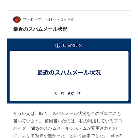
しては、ぜひ相互リンクをご検討いただけないかと思い
ご連絡いたしました。 相互リンクにより、双方のユーザ
ーがより幅広い有益な情報にアクセスできるようになる
•
でーれーすげーげー
3ヶ月前
だけでなく、検索エンジン…
最近のスパムメール状況
そういえば、時々、スパムメール状況をこのブログにも
書いています。 前回書いたのは、私の利用しているプロ
バイダ、niftyのスパムメールシステムが変更されたの
に、大して効果が無かった、という記事でした。 niftyの