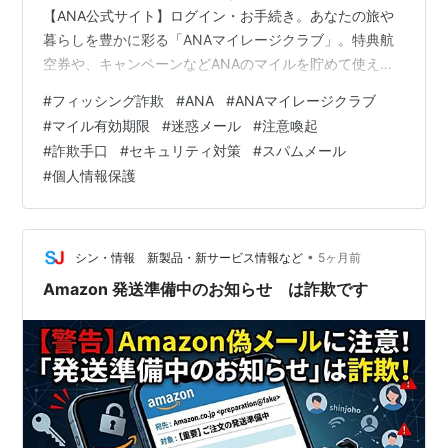
【ANA公式サイト】ログイン・お手続き。あなたの旅や
暮らしを豊かに彩る「ANAマイレージクラブ」。特典航
空券や、キャンペーンなどANAのマイルを貯めて使える
サービス満載。www.ana.co.jp 会員の方は、このメール
#
フィッシング詐欺
#
ANA
#
ANAマイレージクラブ
は無視してこちらからログインし、マイル残高や有効期
#
マイル有効期限
#
迷惑メール
#
注意喚起
限の状況を確認してください。確認できれば、以下の解
#
詐欺手口
#
セキュリティ対策
#
スパムメール
説を読む必要はありません。 ■件名： 【ANA】マイル有
#
個人情報保護
効期限のお知らせ（＜日付＞まで））No.＜数字＞ ■送
信元： ANAマイレージクラブ <server@ana.co.jp…
•
シン・情報 新製品・新サービス情報など
5ヶ月前
Amazon 発送準備中のお知らせ は詐欺です