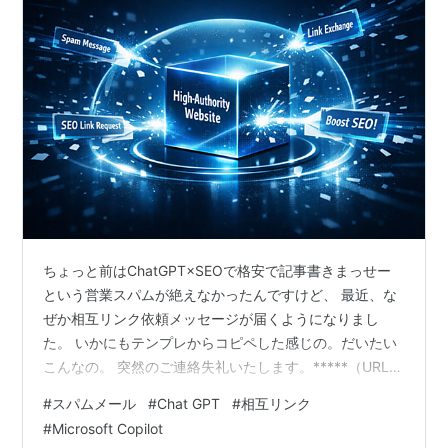
ちょっと前はChatGPT×SEOで格安で記事書きまっせー
という営業スパムが絶えなかったんですけど、 最近、な
ぜか相互リンク依頼メッセージが届くようになりまし
た。 いかにもテンプレからコピペした感じの。だいたい
こんなの。 突然のご連絡失礼いたします。*****（URL）
運営局と申します。 かねてより貴社のWebサイトを拝見
#
スパムメール
#
Chat GPT
#
相互リンク
しており、ユーザーに寄り添った丁寧な情報発信には、
#
Microsoft Copilot
同じ制作者として深く感銘を受けておりました。つきま