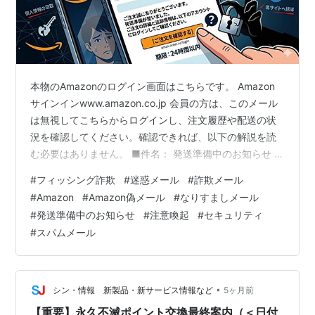
本物のAmazonのログイン画面はこちらです。 Amazon
サインインwww.amazon.co.jp 会員の方は、このメール
は無視してこちらからログインし、注文履歴や配送の状
況を確認してください。確認できれば、以下の解説を読
む必要はありません。 ■件名： 発送準備中のお知らせ ■
送信元： order-update@amazon.co.jpこのメールアドレ
#
フィッシング詐欺
#
迷惑メール
#
詐欺メール
スのドメインは、Amazonの正規のドメインですが、送信
#
Amazon
#
Amazon偽メール
#
なりすましメール
元を詐称して送信されています。■送信元地域： Kansas
#
発送準備中のお知らせ
#
注意喚起
#
セキュリティ
City, Missouri, USこのメールは、シンガポールのネット
#
スパムメール
ワークサービスに接続されたカンザスシティのホスティ
ングサ…
•
シン・情報 新製品・新サービス情報など
5ヶ月前
【重要】永久不滅ポイント交換最終案内（＜日付