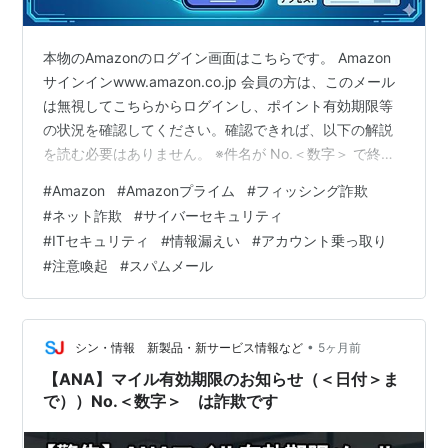
本物のAmazonのログイン画面はこちらです。 Amazon
サインインwww.amazon.co.jp 会員の方は、このメール
は無視してこちらからログインし、ポイント有効期限等
の状況を確認してください。確認できれば、以下の解説
を読む必要はありません。 ※件名が No.＜数字＞ で終わ
るメールはフィッシング詐欺です！！■件名： 【重要】
#
Amazon
#
Amazonプライム
#
フィッシング詐欺
お支払い情報の確認が必要です（プライム会員更新）No.
#
ネット詐欺
#
サイバーセキュリティ
＜数字＞ ■送信元： Amazon <server@amazon.co.jp>
#
ITセキュリティ
#
情報漏えい
#
アカウント乗っ取り
このメールアドレスのドメインは、Amazonの正規のドメ
#
注意喚起
#
スパムメール
インですが、送信元を詐称して送信されています。■送
信元地域： Tokyo, …
•
シン・情報 新製品・新サービス情報など
5ヶ月前
【ANA】マイル有効期限のお知らせ（＜日付＞ま
で））No.＜数字＞ は詐欺です