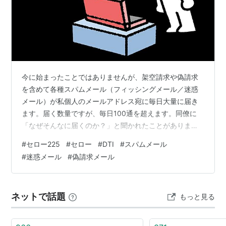
今に始まったことではありませんが、架空請求や偽請求
を含めて各種スパムメール（フィッシングメール／迷惑
メール）が私個人のメールアドレス宛に毎日大量に届き
ます。届く数量ですが、毎日100通を超えます。同僚に
「なぜそんなに届くのか？」と聞かれたことがあります
が、理由は「そのメールアドレスを長期間、各種登録の
#
セロー225
#
セロー
#
DTI
#
スパムメール
連絡先などにも使っているから、スパムメール業者のリ
#
迷惑メール
#
偽請求メール
ストに載ってるため」です。 私はインターネットサービ
スプロバイダの「DTI」と1995年のDTI創業時から契約を
継続していますから、ざっくり30年使ってることになり
ネットで話題
もっと見る
ます。ちなみに使用しているメールアドレスのサブドメ
イン名はDTIファーストユーザー群…