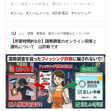
新しい迷惑メール対策は、撃沈か？！ - でーれーすげー
げー しかしその後、11月ぐらいからスパムメール自身が
#
スパム
#
スパムメール
#
詐欺電話
#
マルウェア
大幅に減ったようです。スパムメールフォルダに入るメ
ール数が、一日10件、というように、半分以下に減りま
した。 スパムメール対策が直接破棄するようになった、
•
のではなく、スパムメール自体が減ったと考えられま
シン・情報 新製品・新サービス情報など
3ヶ月前
す。また中身も、エロ系ばかりになり、アマゾンやらカ
【所要時間約3分】国勢調査のオンライン回答と
ード会社やら証券会社やら宅…
謝礼について は詐欺です