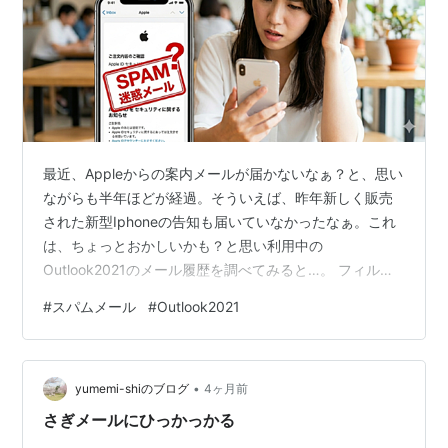
最近、Appleからの案内メールが届かないなぁ？と、思い
ながらも半年ほどが経過。そういえば、昨年新しく販売
された新型Iphoneの告知も届いていなかったなぁ。これ
は、ちょっとおかしいかも？と思い利用中の
Outlook2021のメール履歴を調べてみると…。 フィルタ
ーがかかっていた過去履歴を調べて見ると、アップルの
#
スパムメール
#
Outlook2021
公式アカウントからのメールがことごとく「SPAM」判定
されていて見えなくなっていました。Appleを偽る金銭目
当ての詐欺メールならいざ知らす、これらは全てAppleか
•
らの公式なアカウントでした。 WEBで調べてはみました
yumemi-shiのブログ
4ヶ月前
が、特にこれと言った情報はヒットせず。とりあえず
さぎメールにひっかっかる
「迷惑メール」の設…