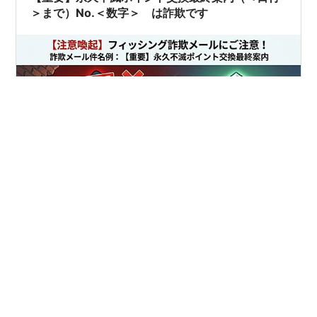
＞まで）No.＜数字＞ は詐欺です
本物のセゾンカード（永久不滅ポイント）のログイン画
面はこちらです。 SAISON CARD Netアンサー
netanswerplus.saisoncard.co.jp 会員の方は、このメー
ルは無視してこちらからログインし、永久不滅ポイント
の状況を確認してください。確認できれば、以下の解説
を読む必要はありません。 ■件名： 【重要】永久不滅ポ
#
フィッシング詐欺
#
迷惑メール
#
詐欺メール
イント交換最終案内（＜日付＞まで）No.＜数字＞ ■送