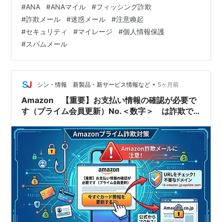
サービス満載。www.ana.co.jp 会員の方は、このメール
#
ANA
#
ANAマイル
#
フィッシング詐欺
は無視してこちらからログインし、マイル残高や有効期
#
詐欺メール
#
迷惑メール
#
注意喚起
限の状況を確認してください。確認できれば、以下の解
#
セキュリティ
#
マイレージ
#
個人情報保護
説を読む必要はありません。 ■件名： 【最終通知】ANA
#
スパムメール
マイル失効まで残りわずか｜＜日付＞までにお手続きを
No.＜数字＞ ■送信元： ANAマイレージクラブ
<server@a…
•
シン・情報 新製品・新サービス情報など
5ヶ月前
Amazon 【重要】お支払い情報の確認が必要で
す（プライム会員更新）No.＜数字＞ は詐欺で
す