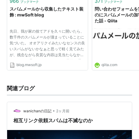
966
371
ブックマーク
ブックマーク
スパムメールから収集したテキスト装
問い合わせフォームを
飾 : mwSoft blog
のにスパムメールの加
た話 - Qiita
先日、我が家の捨てアドを久々に開いたら、
数千件のスパムメールが溜まっていることに
気づいた。 オオアリクイみたいなセンスの良
いスパムがないかなぁと思って軽く見てみた
が、残念ながら良質な内容は見当たらなかっ
た。 ただ、見ていると、テキスト装飾が凝っ
blog.mwsoft.jp
qiita.com
たものが多くて感心した。 仕事でも情報をテ
キストで残すこ...
関連ブログ
•
wanichanの日記
2ヶ月前
相互リンク依頼スパムは不滅なのか