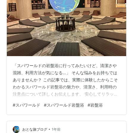
「スパワールドの岩盤浴に行ってみたいけど、清潔さや
混雑、利用方法が気になる…」 そんな悩みをお持ちでは
ありませんか？ この記事では、実際に体験したからこそ
わかるスパワールド岩盤浴の魅力や、清潔さ、利用時の
注意点について詳しくお伝えします。 安心してリラック
スできる環境が整っている理由や、混雑を避けるコツ、
#
スパワールド
#
スパワールド岩盤浴
#
岩盤浴
持ち物やおすすめの過ごし方などもご紹介。 記事を読み
終わるころには、快適な岩盤浴体験ができる準備が整
い、リフレッシュした自分をイメージできるはずです。
•
スパワールドと直結でとにかく便利！大阪・新世界エリ
おとな旅ブログ
1年前