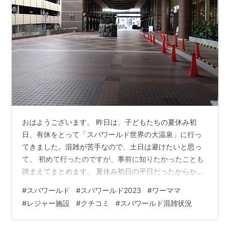
おはようございます。 昨日は、子どもたちの夏休み初
日、有休をとって「スパワールド世界の大温泉」に行っ
てきました。混雑が苦手なので、土日は避けたいと思っ
て。 初めて行ったのですが、事前に知りたかったことも
踏まえてまとめます。 夏休み初日の平日だったからか、
それほど混むことなく、快適に過ごせました。 ざっくり
#
スパワールド
#
スパワールド2023
#
ワーママ
情報 【公式】SPAWORLD HOTEL&RESORT（スパワー
#
レジャー施設
#
クチコミ
#
スパワールド混雑状況
ルド ホテルアンドリゾート）美と健康の24時間快適空間
利用日：2023年7月21日（金） 混雑状況：オープンから