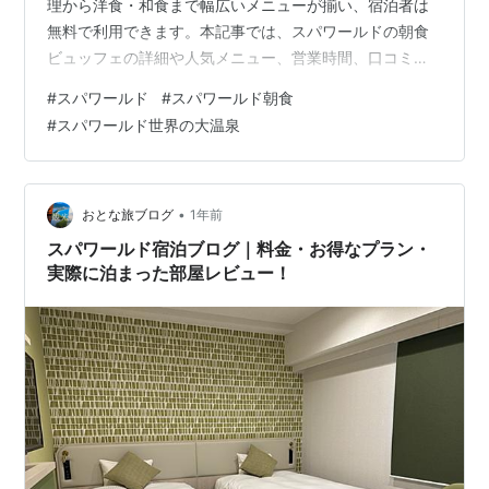
理から洋食・和食まで幅広いメニューが揃い、宿泊者は
無料で利用できます。本記事では、スパワールドの朝食
ビュッフェの詳細や人気メニュー、営業時間、口コミを
詳しく解説します。 スパワールドの朝食とは？ スパワー
#
スパワールド
#
スパワールド朝食
ルドの朝食は、併設ホテル「SPAWORLD
#
スパワールド世界の大温泉
HOTEL&RESORT」に宿泊した方専用のビュッフェスタ
イルの朝食です。宿泊者のみが利用できるため、宿泊者
以外の一般利用はできません。 スパワールドに宿泊する
と、朝食ビュッフェが無料で提供されます（宿泊プラン
•
おとな旅ブログ
1年前
に含まれています）。追加料金なしで楽しめる…
スパワールド宿泊ブログ｜料金・お得なプラン・
実際に泊まった部屋レビュー！