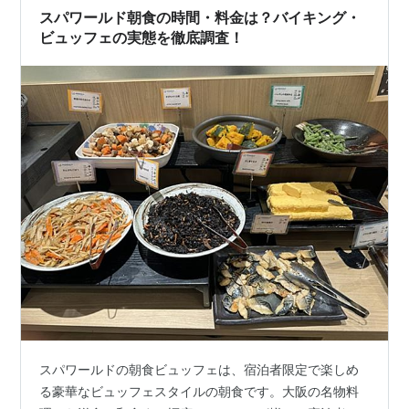
アで宿泊するなら 👉 ＳＰＡＷＯＲＬＤ ＨＯＴＥＬ＆Ｒ
スパワールド朝食の時間・料金は？バイキング・
ＥＳＯＲＴ スパワールドの日帰りチケッ…
ビュッフェの実態を徹底調査！
スパワールドの朝食ビュッフェは、宿泊者限定で楽しめ
る豪華なビュッフェスタイルの朝食です。大阪の名物料