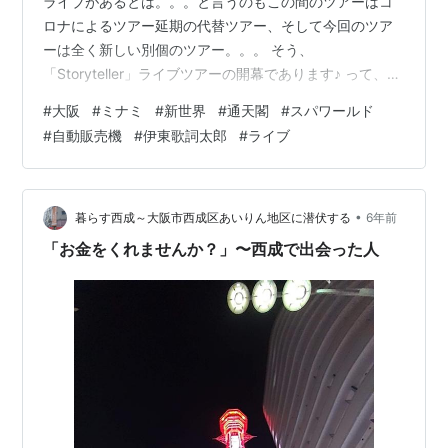
ライブがあるとは。。。と言うのもこの間のツアーはコ
ロナによるツアー延期の代替ツアー、そして今回のツア
ーは全く新しい別個のツアー。。。 そう、
「Storyteller」ライブツアーの開幕であります♪ って、い
ったい誰の？そりゃもう伊東歌詞太郎さん以外にあり得
#
大阪
#
ミナミ
#
新世界
#
通天閣
#
スパワールド
ないww と言うことでなんばHatchで行われたライブに参
#
自動販売機
#
伊東歌詞太郎
#
ライブ
戦♪ライブ時間までは時間があったので、昼過ぎに早めに
ミナミに行ってお風呂でサッパリしてからライブに参戦
予定。 久しぶりの新世界エリアであります。本当は新今
宮で降りるつもりだったんですが、ついいつもの癖で終
•
暮らす西成～大阪市西成区あいりん地区に潜伏する
6年前
点のなんばまで行ってしまった(-…
「お金をくれませんか？」〜西成で出会った人