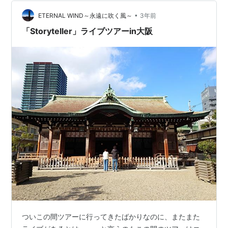
１１時くらいは空いていた 徐々に増え始めたが、ほどよ
い人という感じ 夕方にかけて、外国人が一気に増えた ス
•
ETERNAL WIND～永遠に吹く風～
3年前
ライダイ…
「Storyteller」ライブツアーin大阪
ついこの間ツアーに行ってきたばかりなのに、またまた