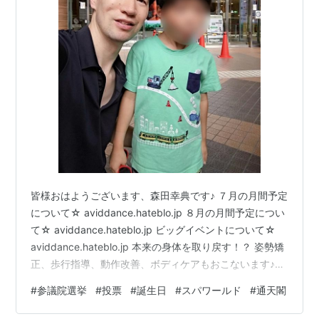
皆様おはようございます、森田幸典です♪ ７月の月間予定
について☆ aviddance.hateblo.jp ８月の月間予定につい
て☆ aviddance.hateblo.jp ビッグイベントについて☆
aviddance.hateblo.jp 本来の身体を取り戻す！？ 姿勢矯
正、歩行指導、動作改善、ボディケアもおこないます♪
波、螺旋の運動もお伝えします☆ 社交ダンスやバレエな
#
参議院選挙
#
投票
#
誕生日
#
スパワールド
#
通天閣
どの練習、トレーニングなどに使用していただける貸し
フロア（レンタルスペース、スタジオ）あります♪ ※1時