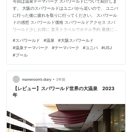
今回は温泉テーマパーク スパワールドについて紹介しま
す。 大阪のスパワールドはユニバから近いので、 ユニバ
に行った後に疲れを取りに行ってください。 スパワール
ドの感想 スパワールド価格 スパワールドアクセス スパ
ワールド少しお得に 楽天トラベルでホテル予約 最後に
おすすめ動画 おすすめの記事 スパワールドの感想 たく
#
スパワールド
#
温泉
#
大阪スパワールド
さんの風呂とサウナがあって、 温泉でゆったりできて良
#
温泉テーマパーク
#
テーマパーク
#
ユニバ
#
USJ
かったです。2時間ほどいました。 瞑想の温泉とか初め
#
プール
てでした。 プールは思ったよりしょぼかったです。 流れ
るプールだけでスライダーは別料金でがっかりしまし
た。 スパワールド価格 温泉 全日 大人1500円 子供1000
円 温泉+…
•
mameroom’s diary
3年前
【レビュー】スパワールド世界の大温泉 2023
年