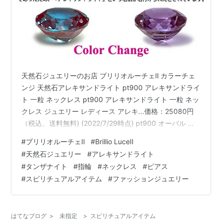
天然石ジュエリーのお店 ブリリオルーチェⅡ カラーチェ
ンジ 天然石アレキサンドライト pt900 アレキサンドライ
ト 一粒 ネックレス pt900 アレキサンドライト 一粒 ネッ
クレス ジュエリー レディース アレキ...価格：25080円
（税込、送料無料) (2022/7/29時点) pt900 オーバル ア
レキサンドライト & ダイヤモンド リング pt900 オーバ
#
ブリリオルーチェⅡ
#
Brillio LuceⅡ
ル アレキサンドライト & ダイヤモンド リング エタ...価
#
天然石ジュエリー
#
アレキサンドライト
格：45980円（税込、送料無料) (2022/7/29時点) 超希少
#
タンザナイト
#
指輪
#
ネックレス
#
ピアス
石 Pt900 グランディディエライト オーバルカット ダイ
#
スピリチュアルアイテム
#
ファッションジュエリー
ヤモンド プラチナ ネックレス 超…
はてなブログ
>
未指定
>
スピリチュアルアイテム