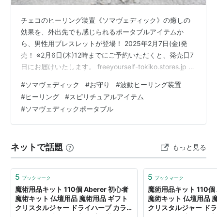
チェコのヒーリング装置《ソマヴェディック》の癒しの
効果を、外出先でも感じられるポータブルアイテムか
ら、男性用ブレスレットが登場！ 2025年2月7日(金)発
売！ ※2月6日(木)12時までにご予約いただくと、発売日7
日にお届けいたします。 freeyourself-tokiko.stores.jp ソ
マヴェディックをすでにお持ちの方に、ぜひお使いいた
#
ソマヴェディック
#
お守り
#
波動ヒーリング装置
だきたいポータブルアイテムです。 ご家族やパートナ
#
ヒーリング
#
スピリチュアルアイテム
ー、友人など、お相手の心身を気遣ったバレンタインデ
#
ソマヴェディックポータブル
ーギフトに最適です♪ 心のこもったギフトとして非常に喜
ばれることと思います♪ ブレスレットタイプで付け忘れの
心配もなく、日常的に使いやすいア…
ネットで話題
もっと見る
5
5
ブックマーク
ブックマーク
魔術用品キット 110個 Aberer 初心者
魔術用品キット 110個 A
魔術キット 仏壇用品 魔術用品 ギフト
魔術キット 仏壇用品 
クリスタルジャー ドライハーブ カラー
クリスタルジャー ドラ
キャンドル 魔女の呪文 祭壇の装飾用
キャンドル 魔女の呪文