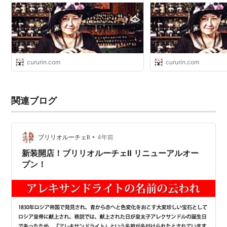
スピリチュアルアイテム 【完璧な魔法
スピリチュアルアイテ
のような贈り物】 | 魔術
のような贈り物】 | 魔術 
Seven_Angels
cururin.com
cururin.com
関連ブログ
•
ブリリオルーチェⅡ
4年前
新装開店！ブリリオルーチェⅡ リニューアルオー
プン！