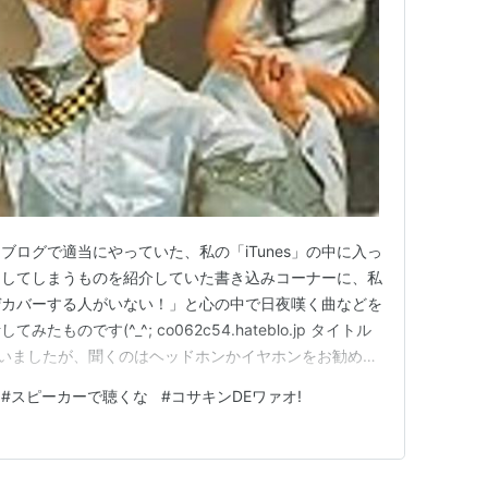
ログで適当にやっていた、私の「iTunes」の中に入っ
トしてしまうものを紹介していた書き込みコーナーに、私
ぜカバーする人がいない！」と心の中で日夜嘆く曲などを
ものです(^_^; co062c54.hateblo.jp タイトル
言いましたが、聞くのはヘッドホンかイヤホンをお勧めし
#
スピーカーで聴くな
#
コサキンDEワァオ!