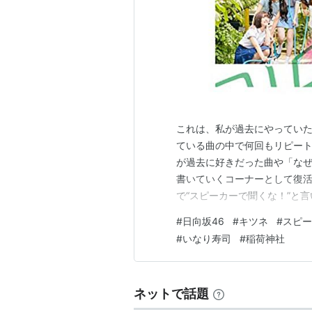
これは、私が過去にやっていたブ
ている曲の中で何回もリピー
が過去に好きだった曲や「な
書いていくコーナーとして復活してみた
で“スピーカーで聞くな！”と
ます(^_^; www.youtu
#
日向坂46
#
キツネ
#
スピー
最強どん兵衛は現在もスーパーな
#
いなり寿司
#
稲荷神社
ネットで話題