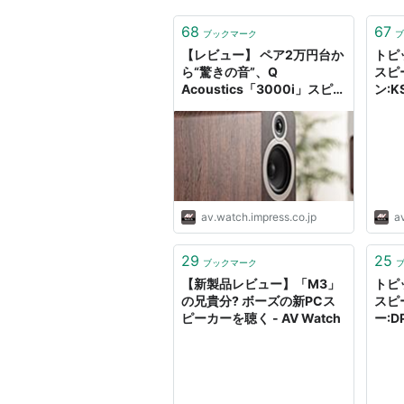
68
67
ブックマーク
ブ
【レビュー】 ペア2万円台か
トピ
ら“驚きの音”、Q
スピ
Acoustics「3000i」スピー
ン:K
カーを聴く
av.watch.impress.co.jp
a
29
25
ブックマーク
【新製品レビュー】「M3」
トピ
の兄貴分? ボーズの新PCス
スピ
ピーカーを聴く - AV Watch
ー:D