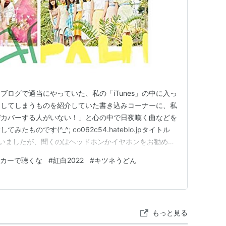
ログで適当にやっていた、私の「iTunes」の中に入っ
トしてしまうものを紹介していた書き込みコーナーに、私
ぜカバーする人がいない！」と心の中で日夜嘆く曲などを
ものです(^_^; co062c54.hateblo.jpタイトル
言いましたが、聞くのはヘッドホンかイヤホンをお勧めし
be.comこれは過去のCMです。このセールは終了していますが、
カーで聴くな
#
紅白2022
#
キツネうどん
どで売っています(^_^)新年あけましておめでとう…
もっと見る