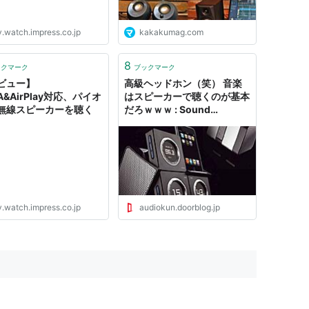
v.watch.impress.co.jp
kakakumag.com
8
ックマーク
ブックマーク
ビュー】
高級ヘッドホン（笑） 音楽
A&AirPlay対応、パイオ
はスピーカーで聴くのが基本
無線スピーカーを聴く
だろｗｗｗ : Sound
Heaven ～イヤホンとかヘ
ッドホンとか色々～
v.watch.impress.co.jp
audiokun.doorblog.jp