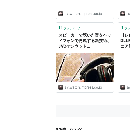
av.watch.impress.co.jp
a
11
9
ブックマーク
ブ
スピーカーで聴いた音をヘッ
【レ
ドフォンで再現する新技術、
DLN
JVCケンウッド
ニア
「EXOFIELD」
av.watch.impress.co.jp
a