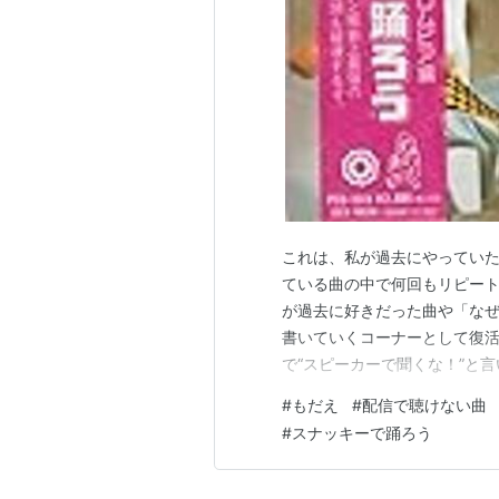
これは、私が過去にやっていたブ
ている曲の中で何回もリピー
が過去に好きだった曲や「な
書いていくコーナーとして復活してみた
で“スピーカーで聞くな！”と
ます(^_^;
#
もだえ
#
配信で聴けない曲
#
スナッキーで踊ろう