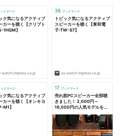
38
ックマーク
ブックマーク
ック気になるアクティブ
トピック気になるアクティブ
ーカーを聴く【クリプト
スピーカーを聴く【東和電
S-1HQM】
子:TW-S7】
v.watch.impress.co.jp
av.watch.impress.co.jp
17
ブックマーク
ブックマーク
ック気になるアクティブ
売れ筋PCスピーカー全部聴
ーカーを聴く【オンキヨ
きました！ 2,000円～
P-M1】
16,000円の人気モデルをガ
チ比較 - 価格.comマガジン