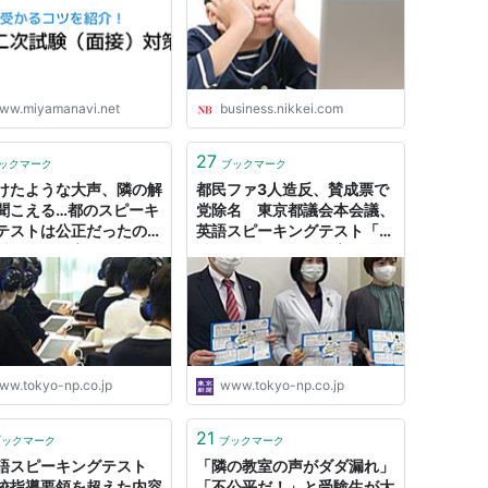
ww.miyamanavi.net
business.nikkei.com
27
ックマーク
ブックマーク
けたような大声、隣の解
都民ファ3人造反、賛成票で
聞こえる…都のスピーキ
党除名 東京都議会本会議、
テストは公正だったの
英語スピーキングテスト「入
受験生「教育長と話した
試に使わない」条例案否決：
：東京新聞デジタル
東京新聞デジタル
ww.tokyo-np.co.jp
www.tokyo-np.co.jp
21
ブックマーク
ブックマーク
語スピーキングテスト
「隣の教室の声がダダ漏れ」
校指導要領を超えた内容
「不公平だ！」と受験生が大