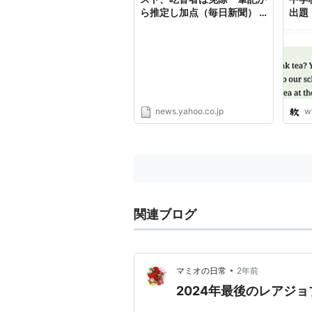
ら推定し加点（毎日新聞） -
出題
Yahoo!ニュース
news.yahoo.co.jp
w
関連ブログ
•
マミオの日常
2年前
2024年最後のレアジ