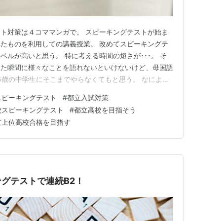
ト対策は４コママンガで。 スピーキングテストが始ま
たものを利用しての講義授業。 改めてスピーキングテ
ルが高いと思う。 特に考える時間の短さが･･･。 そ
見た瞬間に様々なことを語れないといけないけど、母国語
5歳の中学生にそこまでやらなくてもと思う。 なにより
普段の学校での学習時間でも、英語で会話する時間なんて
スピーキングテスト
#
都立入試対策
義はあと２回、模擬試験を１回行う予定。 突破す！突破
校スピーキングテスト
#
都立高校を目指そう
突破す！ 都立入…
立上位高校合格を目指す
グテストで連続B2！