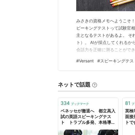
みさきの資格メモへようこそ！
ピーキングテストって試験官相
主となるテストがあるよ。 それ
ト）。 AIが採点してくれる
会話力を正確に測ることができ
の魅力と、スコアアップの秘訣を
#
Versant
#
スピーキングテス
ト・注意点 どんな人におすす
料金と申し込みの流れ 【比較】
ネットで話題
334
81
ブックマーク
ブ
ベネッセが撤退へ 都立高入
英検
試の英語スピーキングテス
面接
ト トラブル多発、本格導入
トで
からわずか2年：東京新聞デ
ジタル