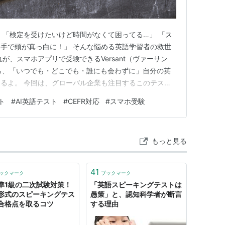
 「検定を受けたいけど時間がなくて困ってる…」 「ス
手で頭が真っ白に！」 そんな悩める英語学習者の救世
が、スマホアプリで受験できるVersant（ヴァーサン
から、「いつでも・どこでも・誰にも会わずに」自分の英
るよ。 今回は、グローバル企業も注目するこのテスト
解説するね！ Versantってどんなテスト？ メリッ
ト
#
AI英語テスト
#
CEFR対応
#
スマホ受験
め？ 難易度・スコアの目安 スコアアップと習慣化 受験
Ve…
もっと見る
41
ックマーク
ブックマーク
準1級の二次試験対策！
「英語スピーキングテストは
形式のスピーキングテス
愚策」と、認知科学者が断言
合格点を取るコツ
する理由