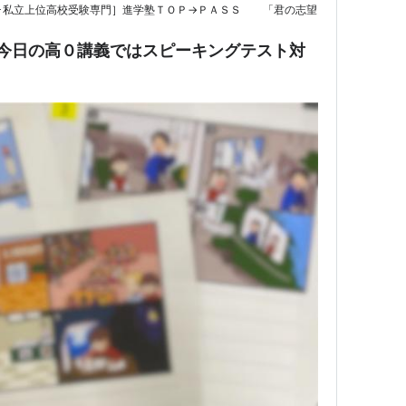
･私立上位高校受験専門］進学塾ＴＯＰ→ＰＡＳＳ 「君の志望
】今日の高０講義ではスピーキングテスト対