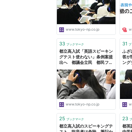
www.tokyo-np.co.jp
w
33
31
ブックマーク
ブ
都立高入試「英語スピーキン
ふざ
グテスト使わない」条例案提
答が
出へ 都議会立民 都民ファ
ング
の一部に賛同の動き：東京新
か 
聞デジタル
い」
www.tokyo-np.co.jp
w
25
23
ブックマーク
都立高入試のスピーキングテ
都英
スト、吃音者は免除 筆記か
中学