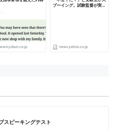
ブーイング。試験監督が実名
告発する「英語スピーキング
テスト」による東京都とベネ
ッセの“入試破壊”（集英社オ
ンライン） - Yahoo!ニュー
ス
ww.kyobun.co.jp
news.yahoo.co.jp
ョブスピーキングテスト