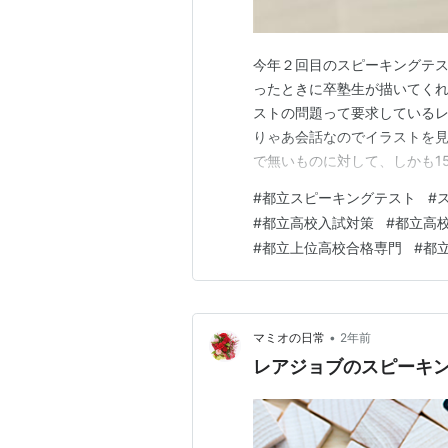
今年２回目のスピーキングテス
ったときに卒塾生が描いてくれ
ストの問題って要求しているレベ
りゃあ会話なのでイラストを
で無いものに対して、しかも1
もまず、日常生活の中でも、
#
都立スピーキングテスト
#
ごく一部なのに･･･。 対策講
#
都立高校入試対策
#
都立高
す！突破す！突破す！突破す！
#
都立上位高校合格専門
#
都
•
マミオの日常
2年前
レアジョブのスピーキン