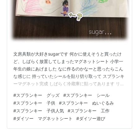
文房具類が大好きsugarです 何かに使えそうと買ったけ
ど、しばらく放置してしまったマグネットシート 小学一
年生の娘にあげました なに作るのかなーと思ったらこん
な感じに 持っていたシールを貼り切り取って スプランキ
ーマグネット完成 しばらく冷蔵庫に貼ってあります リン
ク スプランキーのキャラクターが大好きな娘ですが、ア
#
スプランキー グッズ
#
スプランキー シール
プリにはそこまでハマらず、もっぱら工作したり音マネ
#
スプランキー 子供
#
スプランキー ぬいぐるみ
をおもちゃのピアノで再現したりしています リンク キャ
#
スプランキー 子供人気
#
スプランキー 工作
ラクターの名前まで詳しい！ ついていけません 2歳弟も
#
ダイソー マグネットシート
#
ダイソー遊び
姉の影響でキャラクター名と鼻歌を歌うようになりまし
た 増えてきたぬいぐるみ達 パパが知らぬ間に買っていま
す リンク 学校で…