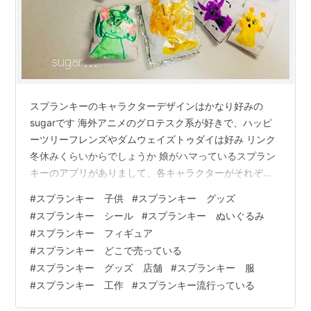
スプランキーのキャラクターデザインはかなり好みの
sugarです 海外アニメのグロテスク系が好きで、ハッピ
ーツリーフレンズやダムウェイズトゥダイは好み リンク
冬休みくらいからでしょうか 娘がハマっているスプラン
キーのアプリがありまして、各キャラクターがそれぞれ
違う音を奏でます いろいろキャラクターを組み合わせて
#
スプランキー 子供
#
スプランキー グッズ
音楽を作るようなリズムを作るようなゲームです ホラー
#
スプランキー シール
#
スプランキー ぬいぐるみ
要素があるのですが、娘はそこも楽しんでいるようです
#
スプランキー フィギュア
アプリで遊ぶより、アプリを遊んでいるYouTube動画を
#
スプランキー どこで売っている
観るのが好きみたい 我が家の娘はYouTubeのショート動
#
スプランキー グッズ 店舗
#
スプランキー 服
画で知ったようです 幼稚園では何のYouTubeをみている
#
スプランキー 工作
#
スプランキー流行っている
か友達同士で…