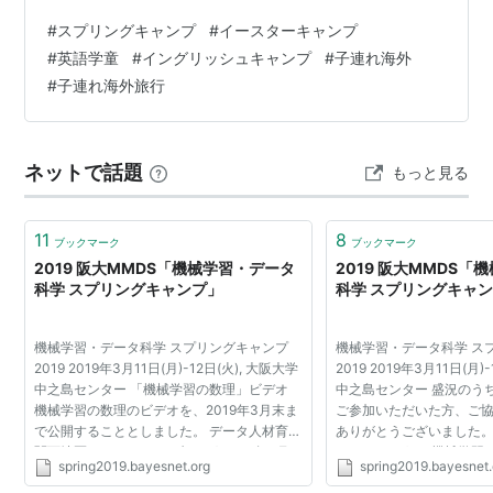
#
スプリングキャンプ
#
イースターキャンプ
#
英語学童
#
イングリッシュキャンプ
#
子連れ海外
#
子連れ海外旅行
ネットで話題
もっと見る
11
8
ブックマーク
ブックマーク
2019 阪大MMDS「機械学習・データ
2019 阪大MMDS「
科学 スプリングキャンプ」
科学 スプリングキャ
機械学習・データ科学 スプリングキャンプ
機械学習・データ科学 ス
2019 2019年3月11日(月)-12日(火), 大阪大学
2019 2019年3月11日(月)
中之島センター 「機械学習の数理」ビデオ
中之島センター 盛況のう
機械学習の数理のビデオを、2019年3月末ま
ご参加いただいた方、ご
で公開することとしました。 データ人材育成
ありがとうございました。
関西地区コンソーシアム(Duex) 2019年4月か
いしましょう。 機械学習
spring2019.bayesnet.org
spring2019.bayesnet.
らの新学期で、データ人材育成関西地区コン
リングキャンプ2019の