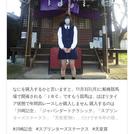
回
1200
第
1979年
中山
サニーフラワー
牝
岡部幸雄
13
10月7日
芝
4
回
1200
第
1980年9
中山
サクラゴッド
牝
小島太
14
月27日
芝
5
回
1200
第
1981年2
中山
サクラシンゲキ
牡
東信二
15
月22日
芝
4
回
1200
第
1982年2
中山
ブロケード
牝
柴田政人
16
月28日
芝
4
なにを購入するかと言いますと、11月3日(月)に船橋競馬
回
1200
場で開催される「ＪＢＣ」ですもう競馬は、ほぼリタイ
第
1983年2
中山
シンウルフ
牡
飯田明弘
ア状態で年間四レースしか購入しません 購入するのは
17
月27日
芝
4
「川崎記念」「ジャパンダートクラシック」「スプリン
回
1200
ターズステークス」「天皇賞(秋）」だけです今年の場
グレード制施行
合、「川崎記念」⇒買い忘れ、「ジャパンダートクラシ
#
川崎記念
#
スプリンターズステークス
#
天皇賞
GIII
ック」⇒外れ、「スプリンターズステークス」⇒外れ