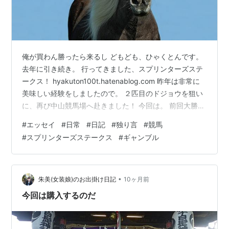
1200
第7
1973年9
中山
キョウエイグリ
牝
東信二
回
月30日
芝
ーン
4
1200
俺が買わん勝ったら来るし どもども、ひゃくとんです。
第8
1974年
中山
サクライワイ
牝
小島太
去年に引き続き。 行ってきました、スプリンターズステ
回
10月6日
芝
3
ークス！ hyakuton100t.hatenablog.com 昨年は非常に
1200
美味しい経験をしましたので。 ２匹目のドジョウを狙い
第9
1975年9
中山
サクライワイ
牝
小島太
に、再び中山競馬場へ赴きました！ 今回は。 前回大勝し
回
月27日
芝
4
たルガルと一緒。 中山名物のホースロードを抜ける。
1200
#
エッセイ
#
日常
#
日記
#
独り言
#
競馬
お、おとうちゃん(*´∀｀) 朝食もしっかり済ませ。 友人
#
スプリンターズステークス
#
ギャンブル
第
1976年
中山
ジャンボキング
牡
的場均
たちに挨拶も済ませ。 坂道をゆけば。 安心の光景。 パ
10
10月10日
芝
3
ドックにて、リフレックスなるお馬を発見。 いい名前
回
1200
だ……。 始まる頃にはこんなにいっぱい。 結果は。。。
第
1977年
中山
メイワキミコ
牝
増沢末夫
ルガルちゃん、惨敗(´；ω；｀) が、し…
•
朱美(女装娘)のお出掛け日記
10ヶ月前
11
10月9日
芝
3
今回は購入するのだ
回
1200
第
1978年
中山
メイワキミコ
牝
増沢末夫
12
10月8日
芝
4