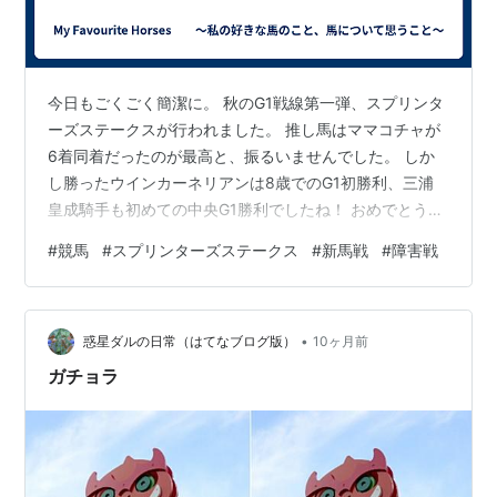
今日もごくごく簡潔に。 秋のG1戦線第一弾、スプリンタ
ーズステークスが行われました。 推し馬はママコチャが
6着同着だったのが最高と、振るいませんでした。 しか
し勝ったウインカーネリアンは8歳でのG1初勝利、三浦
皇成騎手も初めての中央G1勝利でしたね！ おめでとうご
ざいます(^_^) 新馬戦は、阪神4Rでオルフェーヴル産駒の
#
競馬
#
スプリンターズステークス
#
新馬戦
#
障害戦
ジュウリョクピエロが勝利しました！！ また、続く阪神
5Rでもイスラボニータ産駒のペプチドブッドレアが3着
に健闘しました。 障害戦は阪神1R。 イスラボニータ産駒
•
のホウオウプレシャスが脚を伸ばしたものの逃げたフー
惑星ダルの日常（はてなブログ版）
10ヶ月前
ムスムートをクビ差とらえきれず2着でした。 そのほか
ガチョラ
は推し馬の勝利…