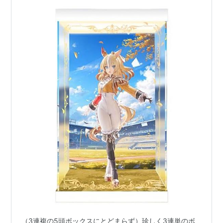
第
1995年12
中山
ヒシアケボノ
牡
角田晃一
29
月17日
芝
3
回
1200
第
1996年12
中山
フラワーパーク
牝
田原成貴
30
月15日
芝
4
回
1200
第
1997年12
中山
タイキシャトル
牡
岡部幸雄
31
月14日
芝
3
回
1200
第
1998年12
中山
マイネルラヴ
牡
吉田豊
32
月20日
芝
3
回
1200
第
1999年12
中山
ブラックホーク
牡
横山典弘
33
月19日
芝
5
回
1200
第
2000年
中山
ダイタクヤマト
牡
[[江田照男
34
10月1日
芝
6
回
1200
（3連複の5頭ボックスにとどまらず）珍しく3連単のボ