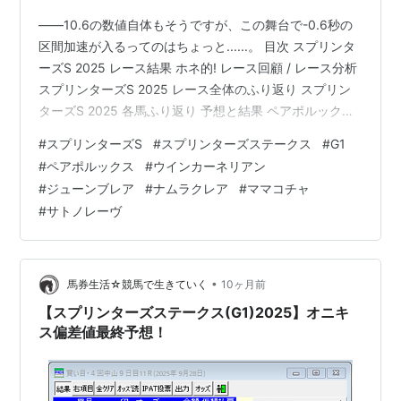
*1
:
Takeover Target
――10.6の数値自体もそうですが、この舞台で-0.6秒の
区間加速が入るってのはちょっと......。 目次 スプリンタ
*2
:
Ultra Fantasy
ーズS 2025 レース結果 ホネ的! レース回顧 / レース分析
スプリンターズS 2025 レース全体のふり返り スプリン
ターズS 2025 各馬ふり返り 予想と結果 ペアポルックス
▲ウインカーネリアン / ジューンブレア / ナムラクレア /
#
スプリンターズS
#
スプリンターズステークス
#
G1
◯ママコチャ / △サトノレーヴ 他
#
ペアポルックス
#
ウインカーネリアン
www.yosounohone.com スプリンターズS 2025 レース
#
ジューンブレア
#
ナムラクレア
#
ママコチャ
結果 着順 馬名 タイム 上3F 1 ウインカーネリアン 1:06.9
#
サトノレーヴ
33.0 2 ジューンブレア 1:06.9 …
•
馬券生活☆競馬で生きていく
10ヶ月前
【スプリンターズステークス(G1)2025】オニキ
ス偏差値最終予想！