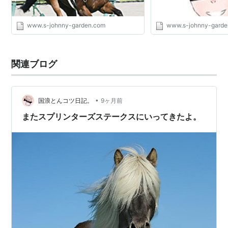
数
離
齢
www.s-johnny-garden.com
www.s-johnny-garde
第1
1967年7
中山
オンワードヒル
牡
牧野三雄
回
月9日
芝
4
1200
関連ブログ
第2
1968年5
中山
スズハヤテ
牡
増田久
回
月3日
芝
4
1200
•
国浪とんコツ日記。
9ヶ月前
第
1969年9
中山
タケシバオー
牡
吉永正人
3
月28日
芝
4
またスプリンターズステークスにいってきたよ。
回
1200
第
1970年
中山
タマミ
牝
中島啓之
4
10月11日
芝
3
回
1200
第5
1971年9
中山
ケンサチオー
牡
藤本勝彦
回
月26日
芝
5
1200
第6
1972年
中山
ノボルトウコウ
牡
森安重勝
回
10月8日
芝
3