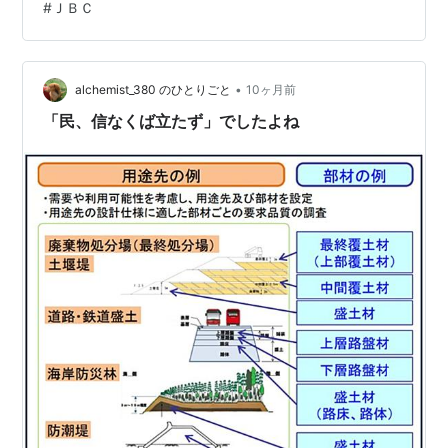
#
ＪＢＣ
「天皇賞(秋）」は「ＪＢＣ」の前日(11/2)に開催っと言
第
1984年3
中山
ハッピープログ
牡
飯田明弘
18
月18日
芝
レス
6
った状況ですしかし今年は、船橋競馬場のリニューアル
回
1200
に併せて「ＪＢＣ」が開催される事になったので お祝い
＆記念＆応援っと言う事で購入しようと思います「クラ
•
alchemist_380 のひとりごと
10ヶ月前
第
1985年3
中山
マルタカストー
牡
菅原泰夫
19
月17日
芝
ム
4
シック」と「スプリント」と二種類あ…
「民、信なくば立たず」でしたよね
回
1200
第
1986年3
中山
ドウカンテスコ
牡
田村正光
20
月16日
芝
4
回
1200
以降GII格上げ
第
1987年3
中山
キングフローリ
牡
田村正光
21
月22日
芝
ック
4
回
1200
第
1988年3
東京
ダイナアクトレ
牝
的場均
22
月20日
芝
ス
5
回
1400
第
1989年3
中山
ウィニングスマ
牡
田村正光
23
月19日
芝
イル
6