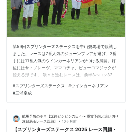
第
2007年9
中山
アストンマーチ
牝
中舘英二
41
月30日
芝
ャン
3
回
1200
第
2008年
中山
スリープレスナ
牝
上村洋行
42
10月5日
芝
イト
4
回
1200
第
2009年
中山
ローレルゲレイ
牡
藤田伸二
第59回スプリンターズステークスを中山競馬場で観戦し
43
10月4日
芝
ロ
5
ました。レースは7番人気のジューンブレアが逃げ、2番
回
1200
手には11番人気のウインカーネリアンがつける展開。好
第
2010年
中山
ウルトラファン
セ
黎海栄
位にはサトノレーヴ、ママコチャ、ピューロマジックが
44
10月3日
芝
タジー
*2
8
控える形です。 淡々と進むレースは、前半3ハロン33秒7
回
1200
という落ち着いたペース。4コーナーを回っても先行する
#
スプリンターズステークス
#
ウインカーネリアン
第
2011年
中山
カレンチャン
牝
池添謙一
2頭の脚色は衰えず、好位の人気馬たちは金縛りにあった
#
三浦皇成
45
10月2日
芝
4
かのようにペースを上げられないという、不思議な展開
回
1200
でした。 直線に向くと先頭2頭と後続との差はさらに開
第
2012年9
中山
ロードカナロア
牡
岩田康誠
き、マッチレースのままゴール前へ。残り100メートルを
46
月30日
芝
4
競馬予想のホネ【坂路ビシビシの日々〜 重賞予想と追い切り
切ったあたりからウインカーネリアンがジューンブレア
回
1200
•
注目馬＆レース回顧】
10ヶ月前
を差し切り、頭差で優勝。3着…
【スプリンターズステークス 2025 レース回顧・
第
2013年9
中山
ロードカナロア
牡
岩田康誠