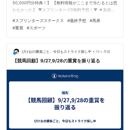
50,000円分特典！】 【無料情報がここまで当たるとは思
わなかった】 ▼スプリンターズS無料予想！▼ ★血統
✕AIで全く新しい勝ち筋！★ ▼LINE無料予想ゲット！▼
#
スプリンターズステークス
#
最終予想
#
馬券
2025年JRA重賞ファイル097 2025年9月28日(日) 「第
#
重賞
#
スポーツ
59回スプリンターズステークス(G1)」 2025スプリンタ
ーズステークスの最終予想を行っていきます。 いよいよ
2025年JRA秋のG1シリーズの開幕です！ 初戦は電撃の6
ハロンが舞台です。…
•
ぴけおの勝負ごと、今日もストライク探し中
10ヶ月前
【競馬回顧】9/27,9/28の重賞を振り返る