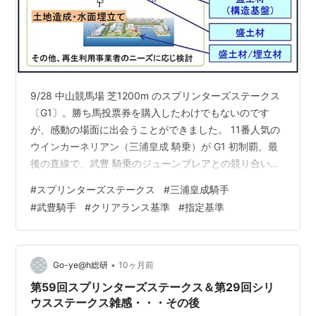
回
1200
以降GI格上げ
第
1990年
中山
バンブーメモリ
牡
武豊
24
12月16日
芝
ー
5
回
1200
9/28 中山競馬場 芝1200m のスプリンターズステークス
〔G1〕。勝ち馬投票券を購入したわけでもないのです
第
1991年12
中山
ダイイチルビー
牝
河内洋
25
月15日
芝
4
が、感動の場面に出会うことができました。 11番人気の
回
1200
ウインカーネリアン（三浦皇成 騎乗）が G1 初制覇。最
後の直線で、武豊 騎乗のジューンブレアとの競り合いを
第
1992年12
中山
ニシノフラワー
牝
河内洋
26
月20日
芝
3
制しました。三浦騎手自身も G1通算 127度目の挑戦
#
スプリンターズステークス
#
三浦皇成騎手
回
1200
（!?）で悲願の初勝利。テレビで見ておりましたが、やは
#
武豊騎手
#
クリアランス基準
#
指定基準
りゴール直後に武 騎手から声をかけられていたそうで
第
1993年
中山
サクラバクシン
牡
小島太
す。「おめでとう、長かったな」と。三浦騎手も「憧れ
27
12月19日
芝
オー
4
回
1200
の先輩なので……危なかったですね。ゴールしてすぐ泣き
そうになりました」って。ゴールした後の様子、そうじ
•
Go-ye@h総研
10ヶ月前
第
1994年
中山
サクラバクシン
牡
小島太
ゃないかなぁと見…
28
12月18日
芝
オー
5
第59回スプリンターズステークス＆第29回シリ
回
1200
ウスステークス雑感・・・その後