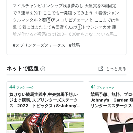
マイルチャンピオンシップ浅き夢みし 天皇賞を3着固定
で３連単を的中 ここでも一発狙ってみよう １着⑮ジャン
セントウルステークス（GII）、キーンランドカップ
タルマンタル２着⑤アスコリピチェーノと ここまでは常
（GIII）の優勝馬には本競走への優先出走権が与えられ
道 ３着にはまたしても団野くんの①トウシンマカオ 距
離が伸びるが母系には1200~1600mをこなしている馬も
る。
いるのでここは団野くんに期待だ そして先週馬単を的中
また、中央競馬指定交流競走として地方競馬所属馬は、
#
スプリンターズステークス
#
競馬
させてくれた岩田望にももう一発お願いで⑩ラヴァンダ
キーンランドカップ、セントウルステークス、グローバ
先週３着に来た馬がライラックだったから今度はラベン
ル・スプリント・チャレンジ対象競走で2着以内馬に優
ダー ということだ 大穴ならウォーターの馬ということで
ネットで話題
先出走が認められるほか、GI競走（2歳馬競走を除く）1
もっと見る
拙者が推しの騎手高杉リキが乗るので③ウォーターリヒ
着馬にも出走資格が与えられる。
トをおさえて ①③⑤⑩⑮ 浅き夢みし馬券也
本競走後はマイルチャンピオンシップ（GI）を目指して
44
41
ブックマーク
ブックマーク
スワンステークス（GII）に向かう場合や、海外遠征で
負けない競馬実践中,中央競馬予想,レ
競馬予想、無料、ブロ
ジまぐ競馬, スプリンターズステーク
Johnny's Garde
香港スプリント（国際G1）に向かう有力馬も存在する。
ス - 2022 - トピックス / S-Johnny's
リンターズステークス 
- Garden - S-Johnny's Garden
ンドステークス 予想 - 
歴代優勝馬一覧
Garden
回
施行日
施行距
優勝馬
性
騎手