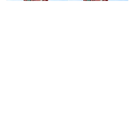
今日から競馬、秋のＧⅠが始まりました。 幕開けは短距離
の速さを競うスプリンターズステークス。結果は11番人
気のウインカーネリアン優勝というかなりの波乱。私の
馬券は大ハズレでした。 優勝場に乗ったのは三浦皇成騎
手。デビュー18年目、ＧⅠ騎乗127回目にして初めての優
勝とあって、ウルウルしっぱなし。勝利ジョッキーイン
#
タコ公園
#
ガチョラ
#
スプリンターズステークス
タビューでは、これまでの苦しい道のりを振り返り、
「長かった、うれしい」と語り、本当に良い笑顔を見せ
ていました。こちらも見ていて、大感激。 競馬中継を見
•
た後、自転車でホームセンターまで。園芸用赤玉土の調
メイデン高部公式ブログ
10ヶ月前