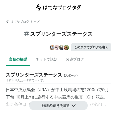
はてなブログ トップ
スプリンターズステークス
このタグでブログを書く
言葉の解説
ネットで話題
関連ブログ
スプリンターズステークス
(
スポーツ
)
【
すぷりんたーずすてーくす
】
日本中央競馬会（JRA）が中山競馬場の芝1200mで9月
下旬-10月上旬に施行する中央競馬の重賞（GI）競走。
出走条件はサラブレッド系3歳以上（国際）（指定）。
解説の続きを読む
負担重量は定量（3歳55kg、4歳以上57kg、牝馬2kg