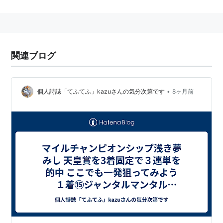
減）。1着賞金は9500万円（2012年）。
春の高松宮記念に対して、秋のスプリント王決定戦に位
置付けられている。
関連ブログ
1967年に4歳（現3歳）以上・ハンデキャップの重賞競
走として創設。1984年のグレード制導入に伴いGIIIに格
•
個人詩誌「てふてふ」kazuさんの気分次第です
8ヶ月前
付け、開催時期を3月に移行し、京王杯スプリングカッ
プとともに安田記念のステップレースとして位置付けら
れた。1987年にGIIに昇格。1990年に定量戦となりGIに
昇格、開催時期も有馬記念の1週前となった。1994年か
ら国際競走となり外国調教馬の出走が可能になった。
2000年の番組改定でスプリント路線が大幅に変更さ
れ、初秋の中山開催の最終週に開催時期が繰り上げられ
た。2005年よりグローバル・スプリント・チャレンジ
に参加。