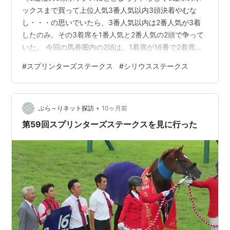
第
2001年9
中山
トロットスター
牡
蛯名正義
ックスまで買って上位人気3番人気以内3頭決着やむな
35
月30日
芝
5
し・・・の思いでいたら、3番人気以内は2番人気が3着
回
1200
したのみ。その3着席を1番人気と2番人気の2頭で争って
第
2002年9
新潟
ビリーヴ
牝
武豊
いた。 今回の馬券圏内の2頭は、1着席が16番で2着席が
36
月29日
芝
4
13番。 1番人気・7番の代理が16番（JRA数字解釈的に？
回
1200
#
スプリンターズステークス
#
シリウスステークス
7＝16）、3番人気・4番の代理が13番（同4＝13）と妄
第
2003年
中山
デュランダル
牡
池添謙一
想解釈上はみなせるので、もろもろ上位人気3頭決着をア
37
10月5日
芝
4
レコレ匂わせておいてそう来たか・・・と・・・。 秋の
回
1200
•
GI戦線第1弾だもの、ビギナーさん向けのオ・モ・テ・
ぶら～りネット探訪
10ヶ月前
第
2004年
中山
カルストンライ
牡
[[大西直宏
ナ・シをしてくるでしょ？・・・と投げやりな気分でも
第59回スプリンターズステークスを見に行った
38
10月3日
芝
トオ
6
いたので、今…
回
1200
第
2005年
中山
サイレントウィ
セ
フェリックス・
39
10月2日
芝
ットネス
6
コーツィー
回
1200
第
2006年
中山
テイクオーバー
セ
ジェイ・フォー
40
10月1日
芝
ターゲット
*1
7
ド
回
1200