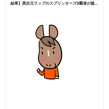
結果】異次元ラップのスプリンターズS覇者が誕
47
月29日
芝
5
生
回
1200
第
2014年
新潟
スノードラゴン
牡
大野拓弥
48
10月5日
芝
6
回
1200
第
2015年
中山
ストレイトガー
牝
戸崎圭太
49
10月4日
芝
ル
6
回
1200
第
2016年
中山
レッドファルク
牡
ミルコ・デムー
50
10月2日
芝
ス
5
ロ
回
1200
第
2017年
中山
レッドファルク
牡
ミルコ・デムー
51
10月1日
芝
ス
6
ロ
回
1200
第
2018年9
中山
ファインニード
牡
川田将雅
52
月30日
芝
ル
5
回
1200