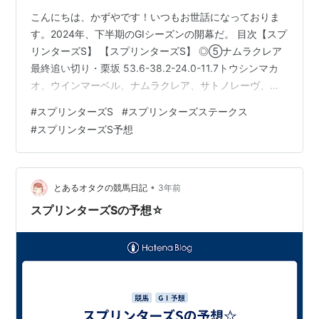
こんにちは、かずやです！いつもお世話になっておりま
す。2024年、下半期のGⅠシーズンの開幕だ。 目次【スプ
リンターズS】 【スプリンターズS】 ◎⑤ナムラクレア
最終追い切り・栗坂 53.6-38.2-24.0-11.7トウシンマカ
オ、ウインマーベル、ナムラクレア、サトノレーヴ、ル
ガル。今回の出走馬の中で私が1400m以下の重賞で本命
#
スプリンターズS
#
スプリンターズステークス
を打ったことのある馬だ。何が言いたいかというと、今
#
スプリンターズS予想
年のスプリンターズSは、本命を打つに値する馬が勢揃い
していると言うことだ。しかも、どの馬も素晴らしい追
い切りを披露している。どの馬に本命を打つか非常に悩
ましい…と普段であればなるのだが、実は1週間前から腹
•
とあるオタクの競馬日記
3年前
は決まって…
スプリンターズSの予想☆