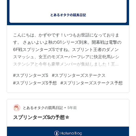
こんにちは、かずやです！いつもお世話になっておりま
す。 さぁいよいよ秋のG1シリーズ到来。開幕戦は電撃の
6F戦スプリンターズSですね。スプリント王者のダノン
スマッシュ、女王のモズスーパーフレアに快足牝馬レシ
ステンシアと今年も豪華メンバーが集結しました！王者
／女王が貫禄を見せつけるのか、世代交代を告げる逆転
#
スプリンターズS
#
スプリンターズステークス
劇が待っているのか、要注目です。 目次【先週と昨日の
#
スプリンターズS予想
#
スプリンターズステークス予想
結果】【スプリンターズS】 【先週と昨日の結果】 神戸
新聞杯 ○→△→△ ハズレ オールカマー ▲→△→無 ハズ
レ シリウスS △→▲→無 ハズレ うーん、8連敗。中京・
中山開催に変わってから的中0という厳しい状況。1月も
•
とあるオタクの競馬日記
5年前
そうだったのですが、…
スプリンターズSの予想☆