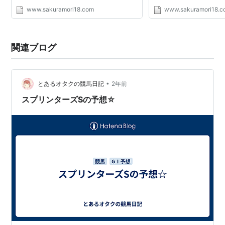
www.sakuramori18.com
www.sakuramori18.
関連ブログ
•
とあるオタクの競馬日記
2年前
スプリンターズSの予想☆