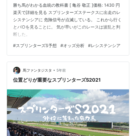
勝ち馬がわかる血統の教科書 [ 亀谷 敬正 ]価格: 1430 円
楽天で詳細を見る スプリンターズステークスに出走のレ
システンシアに 危険信号が点滅している。 これから行く
とバ○を見ることに。 気が早いがこのレースは波乱と判
断した。
#
スプリンターズS予想
#
オッズ分析
#
レシステンシア
•
馬ファンタジスタ
5年前
位置どりが重要なスプリンターズS2021