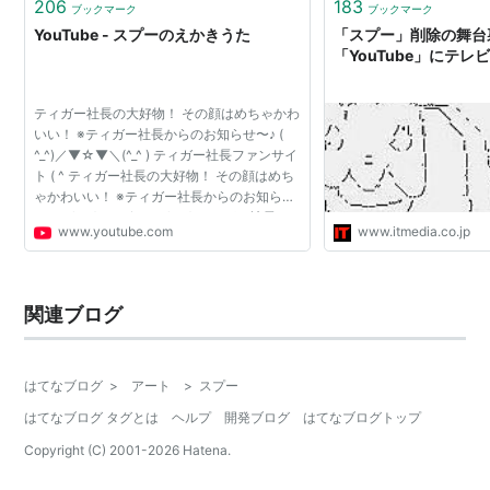
206
183
ブックマーク
ブックマーク
た
辺りから探してください。
YouTube - スプーのえかきうた
「スプー」削除の舞
「YouTube」にテレ
*1
:
この騒動の中で作られた同名の替え歌もネット上で公
ティガー社長の大好物！ その顔はめちゃかわ
開され、大きな話題を呼んだ
いい！ ※ティガー社長からのお知らせ〜♪ (
^_^)／▼☆▼＼(^_^ ) ティガー社長ファンサイ
ト ( ^ ティガー社長の大好物！ その顔はめち
ゃかわいい！ ※ティガー社長からのお知ら
せ〜♪ ( ^_^)／▼☆▼＼(^_^ ) ティガー社長フ
www.youtube.com
www.itmedia.co.jp
ァンサイト ( ^_^)／□☆□＼(^_^ ) オープンし
ました！！！！ ...
関連ブログ
はてなブログ
>
アート
>
スプー
はてなブログ タグとは
ヘルプ
開発ブログ
はてなブログトップ
Copyright (C) 2001-
2026
Hatena.