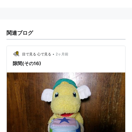
バナナが好き。タコが嫌い。
CV:声 -
川村万梨阿
(初代) 橘ひかり( ２代目 2001年
（平成13年）9月から)
関連ブログ
関連キーワード
ぐ〜チョコランタン
•
目で見る 心で見る
2ヶ月前
アネム
隙間(その16)
ズズ
ジャコビ
ガタラット
スプー
(
アート
)
【
すぷー
】
2006年4月30日放送のおかあさんといっしょ内「やぎ
さんゆうびん」のコーナーではいだしょうこによって描
かれたアートを指す。
本来のスプーとはかけ離れた姿をしており、「極悪スプ