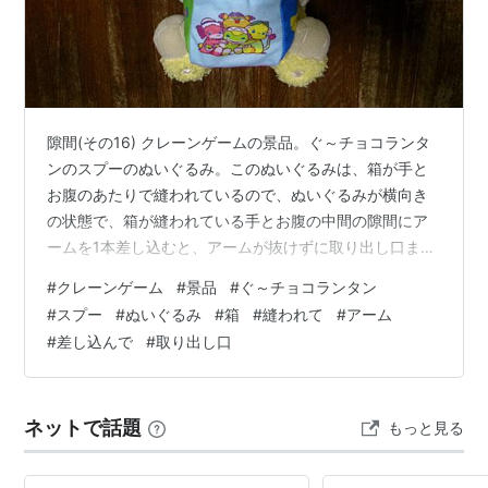
ー」「地獄のモンスター スプー
*1
」「例の化け物」な
どと呼ばれている。
この動画が現在人気を集める米YouTubeにアップロード
され、2ちゃんねるなどで祭りが起こった。
隙間(その16) クレーンゲームの景品。ぐ～チョコランタ
ンのスプーのぬいぐるみ。このぬいぐるみは、箱が手と
お腹のあたりで縫われているので、ぬいぐるみが横向き
さらに漫画（みえるひと）やアニメ（ネギま！？）にも
の状態で、箱が縫われている手とお腹の中間の隙間にア
こっそり登場した。
ームを1本差し込むと、アームが抜けずに取り出し口まで
持ってきてくれる可能性があります。箱が縫われている
#
クレーンゲーム
#
景品
#
ぐ～チョコランタン
手とお腹の中間の隙間にアームを1本差し込んで、3本の
一方著作者であるNHKは2006年5月末にYouTubeによ
#
スプー
#
ぬいぐるみ
#
箱
#
縫われて
#
アーム
アームでぬいぐるみを抱えるように持ち上げると、取り
る動画公開の事実を外部からの通報によって確認。「調
#
差し込んで
#
取り出し口
出し口まで持ってきてくれる確率が上がるかもしれませ
査の結果、NHKの映像の違法な複製物であると確認し
ん。
た」（NHK広報局）ため、5月30日に英文メールで削除
を要請。翌5月31日に削除を確認した。しかしながら運
ネットで話題
もっと見る
営側の削除とユーザーのアップロードはいたちごっこ状
態となっている。なお詳細は
google:スプーのえかきう