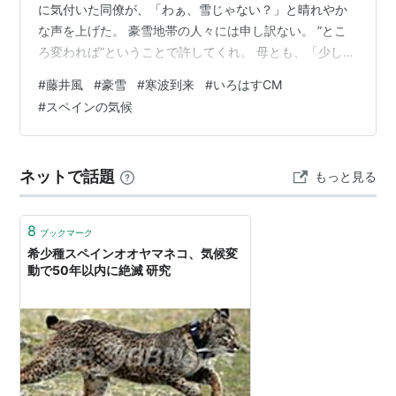
に気付いた同僚が、「わぁ、雪じゃない？」と晴れやか
な声を上げた。 豪雪地帯の人々には申し訳ない。 ”とこ
ろ変われば”ということで許してくれ。 母とも、「少しく
らい夏が暑くても文句言えないね」と言い合った。 とこ
#
藤井風
#
豪雪
#
寒波到来
#
いろはすCM
ろで、スペイン・カタルーニャ地方は寒くないのか？ ピ
#
スペインの気候
レネー山脈の地中海側の麓らしいので、バルセロナの北
東のようだ。 気候を調べると、私の住む地域と同じよう
なもんだな。 バルセロナからのインスタの風さんの後ろ
ネットで話題
もっと見る
に半袖マッチョな男性が映りこんでいたね。 もしかし
て、撮影は、アジアツアーの前？…
8
ブックマーク
希少種スペインオオヤマネコ、気候変
動で50年以内に絶滅 研究