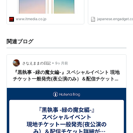
www.itmedia.co.jp
japanese.engadget.
関連ブログ
•
さなえままの日記
9ヶ月前
『黒執事 -緑の魔女編-』スペシャルイベント 現地
チケット一般発売(夜公演のみ）＆配信チケット詳
細が公開されました。