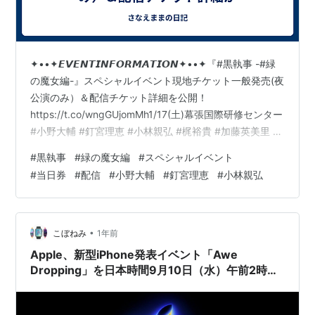
✦••✦𝙀𝙑𝙀𝙉𝙏𝙄𝙉𝙁𝙊𝙍𝙈𝘼𝙏𝙄𝙊𝙉✦••✦『#黒執事 -#緑
の魔女編-』スペシャルイベント現地チケット一般発売(夜
公演のみ）＆配信チケット詳細を公開！
https://t.co/wngGUjomMh1/17(土)幕張国際研修センター
#小野大輔 #釘宮理恵 #小林親弘 #梶裕貴 #加藤英美里 #
東地宏樹… pic.twitter.com/7MBQO611ag— アニメ『黒
#
黒執事
#
緑の魔女編
#
スペシャルイベント
執事』シリーズ公式 (@kuroshitsuji_pr) 2025年11月5日
#
当日券
#
配信
#
小野大輔
#
釘宮理恵
#
小林親弘
•
こぼねみ
1年前
Apple、新型iPhone発表イベント「Awe
Dropping」を日本時間9月10日（水）午前2時開
催