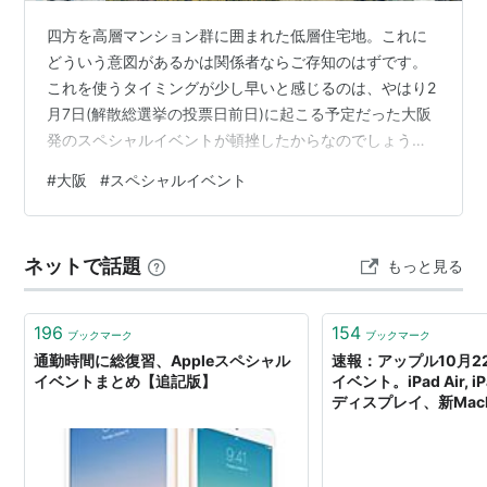
四方を高層マンション群に囲まれた低層住宅地。これに
どういう意図があるかは関係者ならご存知のはずです。
これを使うタイミングが少し早いと感じるのは、やはり2
月7日(解散総選挙の投票日前日)に起こる予定だった大阪
発のスペシャルイベントが頓挫したからなのでしょう
か？ 「トランプ米大統領がイランが開戦準備を始めてい
#
大阪
#
スペシャルイベント
ると非難」(仏ルモンドニュースレターから)イラン情勢と
今回の記事とは全く関係ないようですが、実は大ありな
んです。詳しくはメルマガでお伝えします。米国の関係
ネットで話題
もっと見る
者もチェックしてみてください。Ce quartier résidentiel
près d'Osaka est lié à la confr…
196
154
ブックマーク
ブックマーク
通勤時間に総復習、Appleスペシャル
速報：アップル10月2
イベントまとめ【追記版】
イベント。iPad Air, iPa
ディスプレイ、新MacBoo
Engadget Japanese