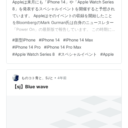
Appleは来月にも「iPhone 14」や「Apple Watch Series
8」を発表するスペシャルイベントを開催すると予想され
ています。 Appleはそのイベントの収録を開始したこと
をBloombergのMark Gurman氏は自身のニュースレター
「Power On」の最新版で報告しています。 この時期に
収録が始まったことで、9月前半にイベントを開催する可
#
新型iPhone
#
iPhone 14
#
iPhone 14 Max
能性が更に高まっています。 イベントではまた、iPhone
#
iPhone 14 Pro
#
iPhone 14 Pro Max
やApple Watchの新モデルのほかに、頑丈さを売りにし
#
Apple Watch Series 8
#
スペシャルイベント
#
Apple
たApple Watchのタフネスモデルも披露されるとしてい
ます。 Apple Event
•
ものコト青と、SJと
4年前
【sj】BIue wave