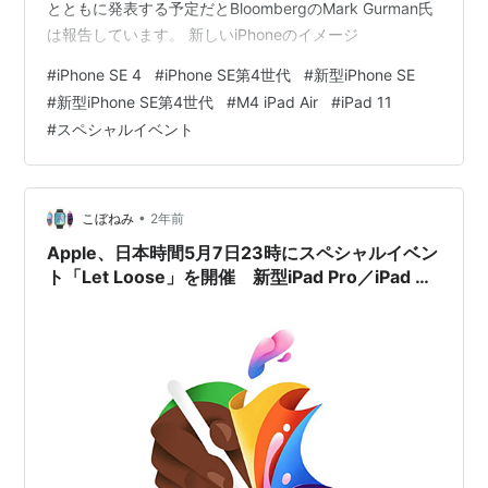
とともに発表する予定だとBloombergのMark Gurman氏
は報告しています。 新しいiPhoneのイメージ
#
iPhone SE 4
#
iPhone SE第4世代
#
新型iPhone SE
#
新型iPhone SE第4世代
#
M4 iPad Air
#
iPad 11
#
スペシャルイベント
•
こぼねみ
2年前
Apple、日本時間5月7日23時にスペシャルイベン
ト「Let Loose」を開催 新型iPad Pro／iPad Air
／Apple Pencilなど発表か