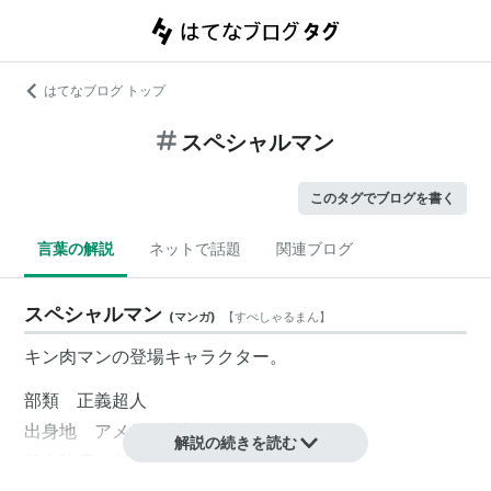
はてなブログ トップ
スペシャルマン
このタグでブログを書く
言葉の解説
ネットで話題
関連ブログ
スペシャルマン
(
マンガ
)
【
すぺしゃるまん
】
キン肉マンの登場キャラクター。
部類 正義超人
出身地 アメリカ東部
解説の続きを読む
超人強度 65万パワー