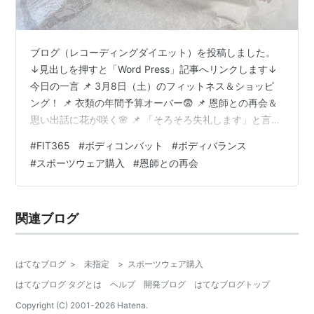
ブログ（レコーディングダイエット）を投稿しました。
↓見出しを押すと「Word Press」記事へリンクします↓
今日の一言 📌 3月8日（土）のフィットネス＆ショッピ
ング！ 📌 衣類の年間予算オーバー😨 📌 恩師との再会＆
思い出話に花が咲く🌸 📌 「そろそろ失礼します」と言お
うとしたら…⁉ 📌 先生は「無敵のコレクター」だっ
#
FIT365
#
ボディコンバット
#
ボディバランス
た…！ 📌 卒業アルバムと貴重な写真を交換📸✨ 60代、
#
スポーツウェア購入
#
恩師との再会
オジサンの家計簿 レコーディングダイエット 今朝の体重
と体脂肪率 昨日の摂取カロリー 体重推移とカロリー計算
の整合性を検証（人体実験） 昨日の摂取カロリーと消費
関連ブログ
カロリーの収支 カロリー計算の整合性を検証（人体実
験） …
はてなブログ
>
未指定
>
スポーツウェア購入
はてなブログ タグとは
ヘルプ
開発ブログ
はてなブログトップ
Copyright (C) 2001-
2026
Hatena.