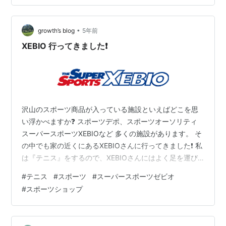
ンピックの影響でしょと思うかもしれませんが、まった
くもって関係ありません（笑） 単に家族みんなで出来る
スポーツって何だろう？と…
•
growth’s blog
5年前
XEBIO 行ってきました❗️
沢山のスポーツ商品が入っている施設といえばどこを思
い浮かべますか❓ スポーツデポ、スポーツオーソリティ
スーパースポーツXEBIOなど 多くの施設があります。 そ
の中でも家の近くにあるXEBIOさんに行ってきました❗️ 私
は『テニス』をするので、XEBIOさんにはよく足を運び
ます❗️ 私の住む近くの店舗はすごくおっきいです😲 知人
#
テニス
#
スポーツ
#
スーパースポーツゼビオ
はXEBIOさんで働くくらいしっかりとした頼もしいお店
#
スポーツショップ
です♪ テニスでいうとラケット、シューズ、ソックス ス
トリング、ウェアなど申し分なく商品が揃っています😆
私はテニスだけではなくいろいろなスポーツをしますの