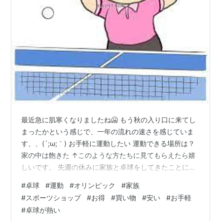
最近急に肌寒くなりましたね🥶 もう秋の入り口に来てし
まったかという感じで、一年の流れの速さを感じていま
す、、(´;ω;｀) お手軽に運動したい 運動できる場所は？
家の中は飽きた ↑このような方たちに見てもらえたら嬉
しいです。 先週の休みに家族と卓球をしてきたことにつ
いて話したいと思います！ 急な話ですが、最近我が家は
#
卓球
#
運動
#
オリンピック
#
家族
卓球にはまっているのです！！ （３人家族で（母、兄、
#
スポーツショップ
#
お得
#
買い物
#
安い
#
お手軽
僕）、みんなスポーツは大好き＋結構みんな運動神経が
#
卓球が熱い
良い方（笑）） そんなことを聞くと皆さんはどうせオリ