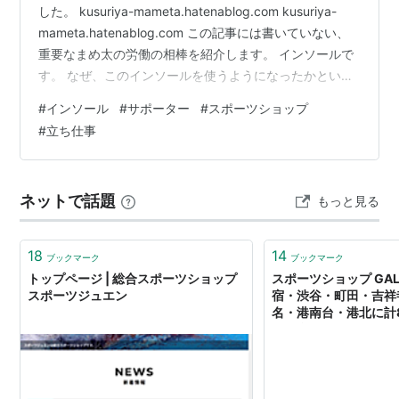
した。 kusuriya-mameta.hatenablog.com kusuriya-
mameta.hatenablog.com この記事には書いていない、
重要なまめ太の労働の相棒を紹介します。 インソールで
す。 なぜ、このインソールを使うようになったかという
と、沼の底病院に就職して3か月ほど経つと足首が痛くな
#
インソール
#
サポーター
#
スポーツショップ
り近所の整形外科に行ったところ、 整形外科医；まめ太
#
立ち仕事
さん、もともと側弯（脊椎が湾曲している）で立ち方悪
いところに長時間立ち労働するようになったからだよ
ー。義肢装具士の人呼んでインソール作ってもらっても
ネットで話題
もっと見る
いいけど…まぁ、とりあえずスポーツ用…
18
14
ブックマーク
ブックマーク
トップページ | 総合スポーツショップ
スポーツショップ GAL
スポーツジュエン
宿・渋谷・町田・吉祥
名・港南台・港北に計
る総合スポーツショッ