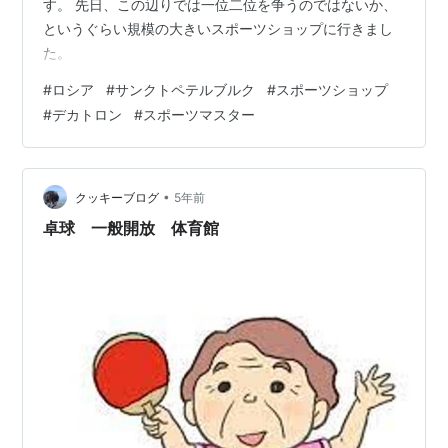
す。 先日、この辺りでは一位二位を争うのではないか、
というぐらい規模の大きいスポーツショップに行きまし
た。
#
ロシア
#
サンクトペテルブルク
#
スポーツショップ
#
デカトロン
#
スポーツマスター
•
クッキーブログ
5年前
卓球 一般開放 体育館