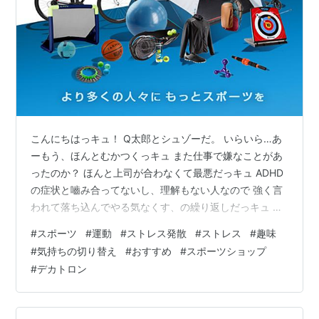
こんにちはっキュ！ Q太郎とシュゾーだ。 いらいら…あ
ーもう、ほんとむかつくっキュ また仕事で嫌なことがあ
ったのか？ ほんと上司が合わなくて最悪だっキュ ADHD
の症状と嚙み合ってないし、理解もない人なので 強く言
われて落ち込んでやる気なくす、の繰り返しだっキュ Q
太郎は何回か上司が変わっており、 そのたびにどんどん
#
スポーツ
#
運動
#
ストレス発散
#
ストレス
#
趣味
合わない上司になっているという ループにはまってしま
#
気持ちの切り替え
#
おすすめ
#
スポーツショップ
っていました。 そのためにストレスが溜まっている
#
デカトロン
と…。なら体を動かそうぜ！ こちらの記事では以下のよ
うななようについてご紹介していきます。 １．運動がス
トレス発散に良い理由って？ ２．ストレス発散のために