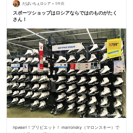
お勧めの運動って何？ ３．…
•
だばいちぇロシア
5年前
スポーツショップはロシアならではのものがたく
さん！
привет！プリビエット！ marronsky（マロンスキー）で